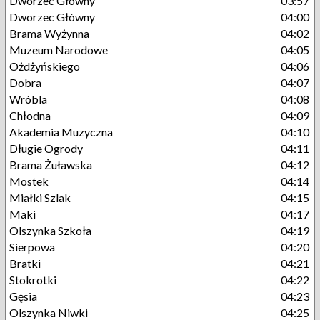
Dworzec Główny
03:57
Dworzec Główny
04:00
Brama Wyżynna
04:02
Muzeum Narodowe
04:05
Ożdżyńskiego
04:06
Dobra
04:07
Wróbla
04:08
Chłodna
04:09
Akademia Muzyczna
04:10
Długie Ogrody
04:11
Brama Żuławska
04:12
Mostek
04:14
Miałki Szlak
04:15
Maki
04:17
Olszynka Szkoła
04:19
Sierpowa
04:20
Bratki
04:21
Stokrotki
04:22
Gęsia
04:23
Olszynka Niwki
04:25