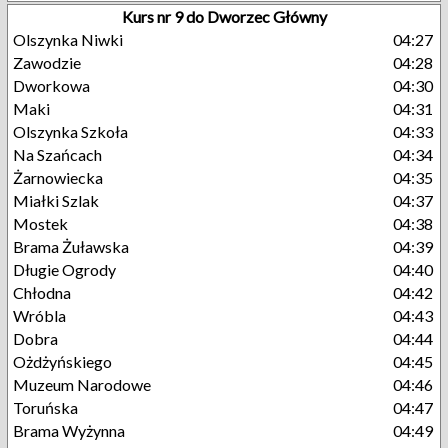
Kurs nr 9 do Dworzec Główny
Olszynka Niwki
04:27
Zawodzie
04:28
Dworkowa
04:30
Maki
04:31
Olszynka Szkoła
04:33
Na Szańcach
04:34
Żarnowiecka
04:35
Miałki Szlak
04:37
Mostek
04:38
Brama Żuławska
04:39
Długie Ogrody
04:40
Chłodna
04:42
Wróbla
04:43
Dobra
04:44
Ożdżyńskiego
04:45
Muzeum Narodowe
04:46
Toruńska
04:47
Brama Wyżynna
04:49