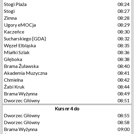
Stogi Plaża
08:24
Stogi
08:27
Zimna
08:28
Ugory eMOCja
08:29
Kaczeńce
08:30
Sucharskiego [GDA]
08:32
Węzeł Elbląska
08:35
Miałki Szlak
08:36
Głęboka
08:38
Brama Żuławska
08:40
Akademia Muzyczna
08:41
Chmielna
08:42
Żabi Kruk
08:44
Brama Wyżynna
08:49
Dworzec Główny
08:51
Kurs nr 4 do
Dworzec Główny
08:55
Dworzec Główny
08:58
Brama Wyżynna
09:00