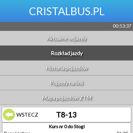
CRISTALBUS.PL
00:53:37
Aktualne odjazdy
Rozkład jazdy
Historia pojazdów
Pojazdy na linii
Mapa pojazdów ZTM
T8-13
WSTECZ
Kurs nr 0 do Stogi