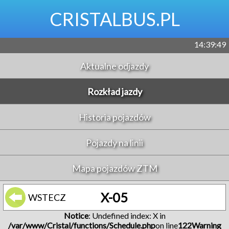
CRISTALBUS.PL
14:39:49
Aktualne odjazdy
Rozkład jazdy
Historia pojazdów
Pojazdy na linii
Mapa pojazdów ZTM
X-05
WSTECZ
Notice
: Undefined index: X in
/var/www/Cristal/functions/Schedule.php
on line
122
Warning