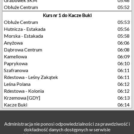
Grabówek SKM
05:46
Obłuże Centrum
05:52
Kurs nr 1 do Kacze Buki
Obłuże Centrum
05:53
Hutnicza - Estakada
05:56
Morska - Estakada
05:58
Anyżowa
06:06
Dąbrowa Centrum
06:08
Kameliowa
06:09
Paprykowa
06:10
Szafranowa
06:11
Rdestowa - Leśny Zakątek
06:11
Leśna Polana
06:12
Rdestowa - Kolonia
06:12
Krzemowa [GDY]
06:13
Kacze Buki
06:14
Administracja nie ponosi odpowiedzialności za prawdziwość i
dokładność danych dostępnych w serwisie