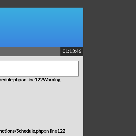
01:13:46
hedule.php
on line
122
Warning
nctions/Schedule.php
on line
122