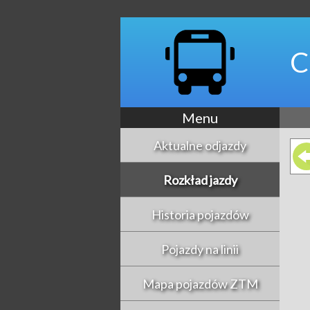
C
Menu
Aktualne odjazdy
Rozkład jazdy
Historia pojazdów
Pojazdy na linii
Mapa pojazdów ZTM