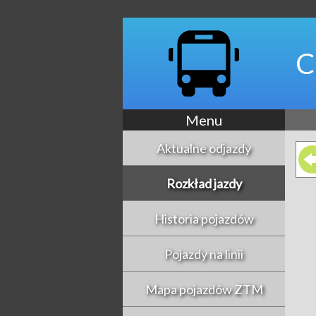
C
Menu
Aktualne odjazdy
Rozkład jazdy
Historia pojazdów
Pojazdy na linii
Mapa pojazdów ZTM