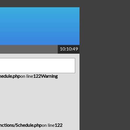
10:10:49
hedule.php
on line
122
Warning
nctions/Schedule.php
on line
122