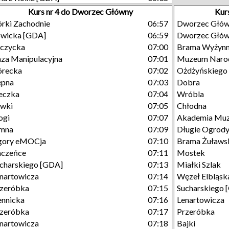
Kurs nr 4 do Dworzec Główny
Kur
rki Zachodnie
06:57
Dworzec Głó
wicka [GDA]
06:59
Dworzec Głó
czycka
07:00
Brama Wyżyn
za Manipulacyjna
07:01
Muzeum Naro
órecka
07:02
Ożdżyńskiego
ępna
07:03
Dobra
eczka
07:04
Wróbla
ówki
07:05
Chłodna
ogi
07:07
Akademia Mu
imna
07:09
Długie Ogrod
gory eMOCja
07:10
Brama Żuławs
aczeńce
07:11
Mostek
charskiego [GDA]
07:13
Miałki Szlak
nartowicza
07:14
Węzeł Elbląsk
zeróbka
07:15
Sucharskiego 
ennicka
07:16
Lenartowicza
zeróbka
07:17
Przeróbka
nartowicza
07:18
Bajki