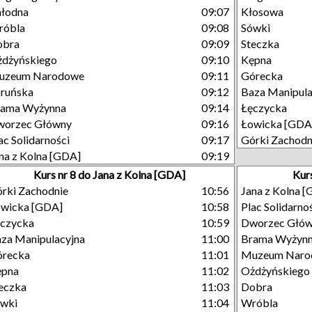
łodna
09:07
Kłosowa
róbla
09:08
Sówki
obra
09:09
Steczka
dżyńskiego
09:10
Kępna
uzeum Narodowe
09:11
Górecka
ruńska
09:12
Baza Manipula
rama Wyżynna
09:14
Łęczycka
worzec Główny
09:16
Łowicka [GDA
ac Solidarności
09:17
Górki Zachodn
na z Kolna [GDA]
09:19
Kurs nr 8 do Jana z Kolna [GDA]
Kur
rki Zachodnie
10:56
Jana z Kolna 
wicka [GDA]
10:58
Plac Solidarno
czycka
10:59
Dworzec Głó
za Manipulacyjna
11:00
Brama Wyżyn
órecka
11:01
Muzeum Naro
ępna
11:02
Ożdżyńskiego
eczka
11:03
Dobra
ówki
11:04
Wróbla