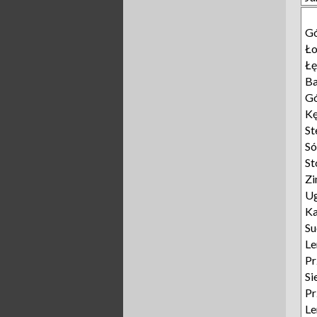
Gó
Ło
Łę
Ba
G
K
St
S
St
Z
U
K
Su
Le
Pr
Si
Pr
Le