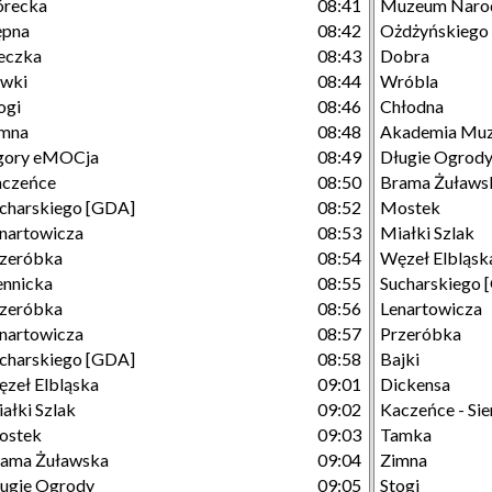
órecka
08:41
Muzeum Naro
ępna
08:42
Ożdżyńskiego
eczka
08:43
Dobra
ówki
08:44
Wróbla
ogi
08:46
Chłodna
imna
08:48
Akademia Mu
gory eMOCja
08:49
Długie Ogrod
aczeńce
08:50
Brama Żuławs
charskiego [GDA]
08:52
Mostek
nartowicza
08:53
Miałki Szlak
zeróbka
08:54
Węzeł Elbląsk
ennicka
08:55
Sucharskiego 
zeróbka
08:56
Lenartowicza
nartowicza
08:57
Przeróbka
charskiego [GDA]
08:58
Bajki
zeł Elbląska
09:01
Dickensa
ałki Szlak
09:02
Kaczeńce - Si
ostek
09:03
Tamka
ama Żuławska
09:04
Zimna
ugie Ogrody
09:05
Stogi