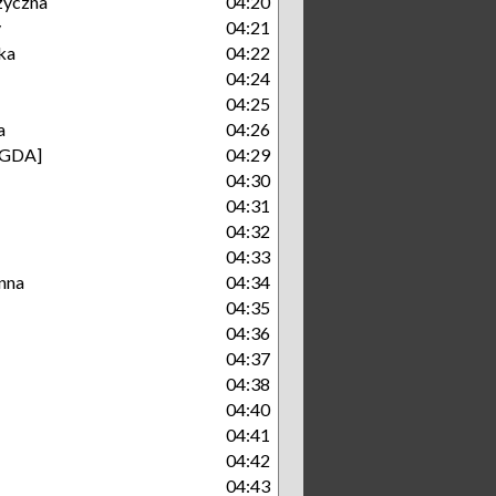
zyczna
04:20
y
04:21
ka
04:22
04:24
04:25
a
04:26
[GDA]
04:29
04:30
04:31
04:32
04:33
enna
04:34
04:35
04:36
04:37
04:38
04:40
04:41
04:42
04:43