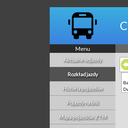
C
Menu
Aktualne odjazdy
Rozkład jazdy
Ba
Historia pojazdów
D
Pojazdy na linii
Mapa pojazdów ZTM