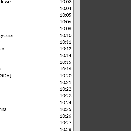
dowe
10:03
10:04
10:05
10:06
10:08
zyczna
10:10
y
10:11
ka
10:12
10:14
10:15
a
10:16
[GDA]
10:20
10:21
10:22
10:23
10:24
enna
10:25
10:26
10:27
10:28