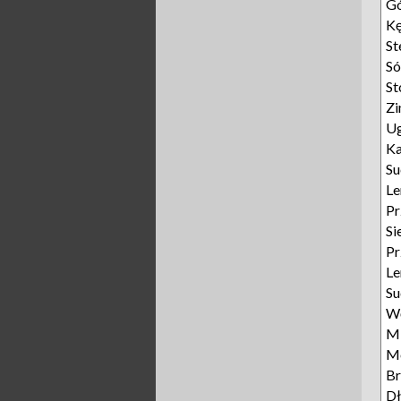
G
K
St
S
St
Z
U
K
Su
Le
Pr
Si
Pr
Le
Su
Wę
Mi
M
Br
Dł