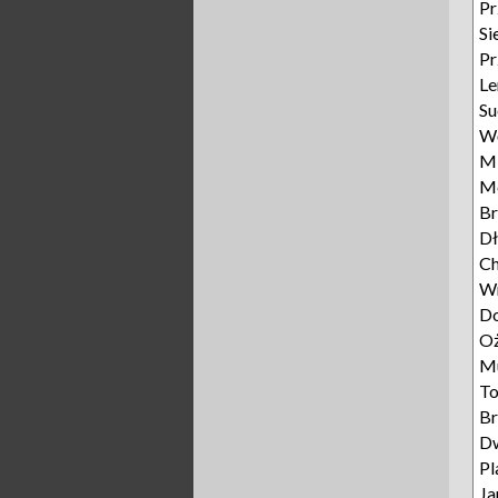
Pr
Si
Pr
Le
Su
Wę
Mi
M
Br
Dł
Ch
W
D
Oż
M
To
B
D
Pl
Ja