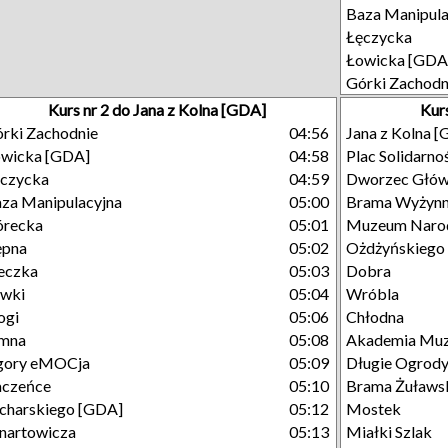
Baza Manipula
Łęczycka
Łowicka [GDA
Górki Zachodn
Kurs nr 2 do Jana z Kolna [GDA]
Kur
rki Zachodnie
04:56
Jana z Kolna 
wicka [GDA]
04:58
Plac Solidarno
czycka
04:59
Dworzec Głó
za Manipulacyjna
05:00
Brama Wyżyn
órecka
05:01
Muzeum Naro
ępna
05:02
Ożdżyńskiego
eczka
05:03
Dobra
ówki
05:04
Wróbla
ogi
05:06
Chłodna
imna
05:08
Akademia Mu
gory eMOCja
05:09
Długie Ogrod
aczeńce
05:10
Brama Żuławs
charskiego [GDA]
05:12
Mostek
nartowicza
05:13
Miałki Szlak