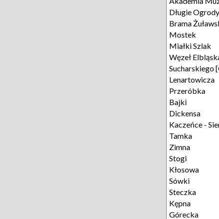
Akademia Mu
Długie Ogrod
Brama Żuławs
Mostek
Miałki Szlak
Węzeł Elbląsk
Sucharskiego 
Lenartowicza
Przeróbka
Bajki
Dickensa
Kaczeńce - Si
Tamka
Zimna
Stogi
Kłosowa
Sówki
Steczka
Kępna
Górecka