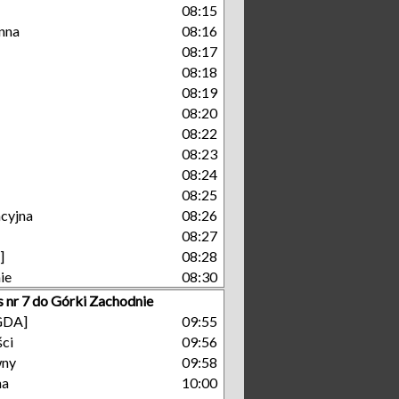
08:15
enna
08:16
08:17
08:18
08:19
08:20
08:22
08:23
08:24
08:25
cyjna
08:26
08:27
]
08:28
ie
08:30
s nr 7 do Górki Zachodnie
[GDA]
09:55
ści
09:56
wny
09:58
na
10:00