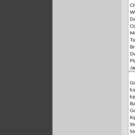
Ch
W
D
Oż
M
To
B
D
Pl
Ja
Gó
Ło
Łę
Ba
G
K
St
S