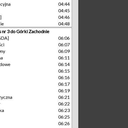
cyjna
04:44
04:45
]
04:46
ie
04:48
s nr 3 do Górki Zachodnie
[GDA]
06:06
ści
06:07
wny
06:09
na
06:11
dowe
06:14
06:15
06:16
06:17
06:19
zyczna
06:21
y
06:22
ka
06:23
06:25
06:26