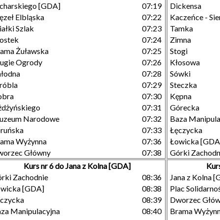
charskiego [GDA]
07:19
Dickensa
zeł Elbląska
07:22
Kaczeńce - Si
ałki Szlak
07:23
Tamka
ostek
07:24
Zimna
ama Żuławska
07:25
Stogi
ugie Ogrody
07:26
Kłosowa
łodna
07:28
Sówki
róbla
07:29
Steczka
obra
07:30
Kępna
dżyńskiego
07:31
Górecka
uzeum Narodowe
07:32
Baza Manipula
ruńska
07:33
Łęczycka
rama Wyżynna
07:36
Łowicka [GDA
worzec Główny
07:38
Górki Zachodn
Kurs nr 6 do Jana z Kolna [GDA]
Kur
rki Zachodnie
08:36
Jana z Kolna 
wicka [GDA]
08:38
Plac Solidarno
czycka
08:39
Dworzec Głó
za Manipulacyjna
08:40
Brama Wyżyn