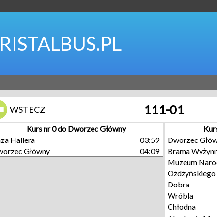
RISTALBUS.PL
111-01
WSTECZ
Kurs nr 0 do Dworzec Główny
Kur
za Hallera
03:59
Dworzec Głó
worzec Główny
04:09
Brama Wyżyn
Muzeum Naro
Ożdżyńskiego
Dobra
Wróbla
Chłodna