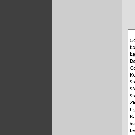
Gó
Ło
Łę
Ba
G
K
St
S
St
Z
U
K
Su
Le