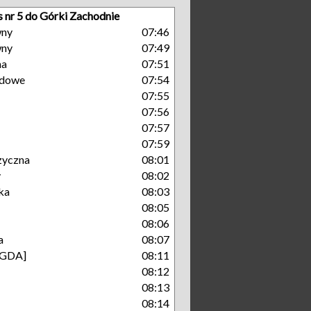
s nr 5 do Górki Zachodnie
wny
07:46
wny
07:49
na
07:51
dowe
07:54
07:55
07:56
07:57
07:59
zyczna
08:01
y
08:02
ka
08:03
08:05
08:06
a
08:07
[GDA]
08:11
08:12
08:13
08:14