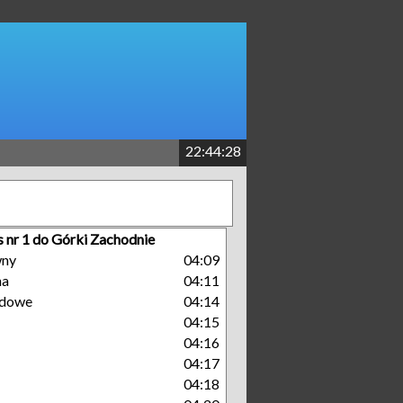
22:44:29
s nr 1 do Górki Zachodnie
wny
04:09
na
04:11
dowe
04:14
04:15
04:16
04:17
04:18