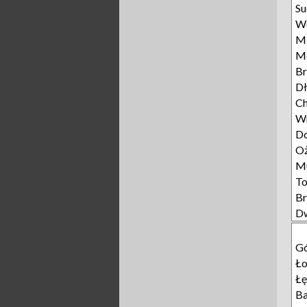
Su
Wę
Mi
M
Br
Dł
Ch
W
D
Oż
M
To
B
D
Gó
Ło
Łę
Ba