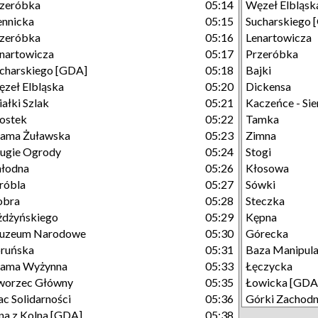
zeróbka
05:14
Węzeł Elbląsk
ennicka
05:15
Sucharskiego 
zeróbka
05:16
Lenartowicza
nartowicza
05:17
Przeróbka
charskiego [GDA]
05:18
Bajki
zeł Elbląska
05:20
Dickensa
ałki Szlak
05:21
Kaczeńce - Si
ostek
05:22
Tamka
ama Żuławska
05:23
Zimna
ugie Ogrody
05:24
Stogi
łodna
05:26
Kłosowa
róbla
05:27
Sówki
obra
05:28
Steczka
dżyńskiego
05:29
Kępna
uzeum Narodowe
05:30
Górecka
ruńska
05:31
Baza Manipula
rama Wyżynna
05:33
Łęczycka
worzec Główny
05:35
Łowicka [GDA
ac Solidarności
05:36
Górki Zachodn
na z Kolna [GDA]
05:38