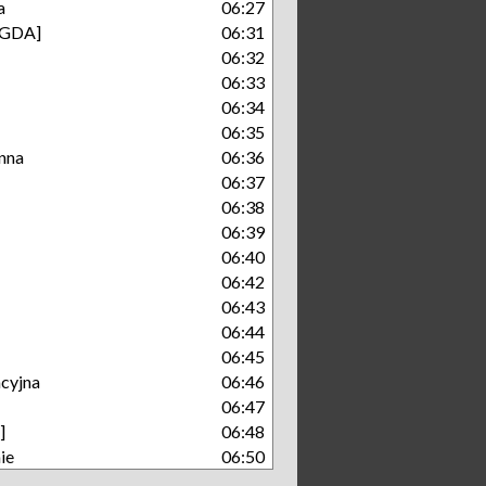
a
06:27
[GDA]
06:31
06:32
06:33
06:34
06:35
enna
06:36
06:37
06:38
06:39
06:40
06:42
06:43
06:44
06:45
cyjna
06:46
06:47
]
06:48
ie
06:50