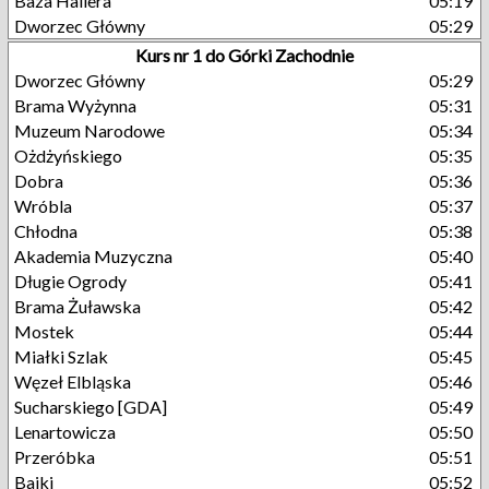
Baza Hallera
05:19
Dworzec Główny
05:29
Kurs nr 1 do Górki Zachodnie
Dworzec Główny
05:29
Brama Wyżynna
05:31
Muzeum Narodowe
05:34
Ożdżyńskiego
05:35
Dobra
05:36
Wróbla
05:37
Chłodna
05:38
Akademia Muzyczna
05:40
Długie Ogrody
05:41
Brama Żuławska
05:42
Mostek
05:44
Miałki Szlak
05:45
Węzeł Elbląska
05:46
Sucharskiego [GDA]
05:49
Lenartowicza
05:50
Przeróbka
05:51
Bajki
05:52