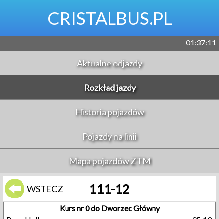
CRISTALBUS.PL
01:37:11
Aktualne odjazdy
Rozkład jazdy
Historia pojazdów
Pojazdy na linii
Mapa pojazdów ZTM
111-12
WSTECZ
Kurs nr 0 do Dworzec Główny