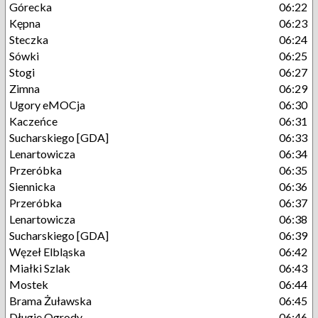
Górecka
06:22
Kępna
06:23
Steczka
06:24
Sówki
06:25
Stogi
06:27
Zimna
06:29
Ugory eMOCja
06:30
Kaczeńce
06:31
Sucharskiego [GDA]
06:33
Lenartowicza
06:34
Przeróbka
06:35
Siennicka
06:36
Przeróbka
06:37
Lenartowicza
06:38
Sucharskiego [GDA]
06:39
Węzeł Elbląska
06:42
Miałki Szlak
06:43
Mostek
06:44
Brama Żuławska
06:45
Długie Ogrody
06:46