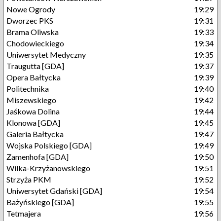
Nowe Ogrody
19:29
Dworzec PKS
19:31
Brama Oliwska
19:33
Chodowieckiego
19:34
Uniwersytet Medyczny
19:35
Traugutta [GDA]
19:37
Opera Bałtycka
19:39
Politechnika
19:40
Miszewskiego
19:42
Jaśkowa Dolina
19:44
Klonowa [GDA]
19:45
Galeria Bałtycka
19:47
Wojska Polskiego [GDA]
19:49
Zamenhofa [GDA]
19:50
Wilka-Krzyżanowskiego
19:51
Strzyża PKM
19:52
Uniwersytet Gdański [GDA]
19:54
Bażyńskiego [GDA]
19:55
Tetmajera
19:56