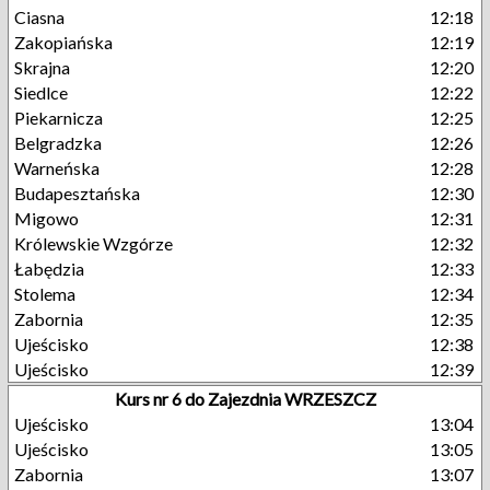
Ciasna
12:18
Zakopiańska
12:19
Skrajna
12:20
Siedlce
12:22
Piekarnicza
12:25
Belgradzka
12:26
Warneńska
12:28
Budapesztańska
12:30
Migowo
12:31
Królewskie Wzgórze
12:32
Łabędzia
12:33
Stolema
12:34
Zabornia
12:35
Ujeścisko
12:38
Ujeścisko
12:39
Kurs nr 6 do Zajezdnia WRZESZCZ
Ujeścisko
13:04
Ujeścisko
13:05
Zabornia
13:07