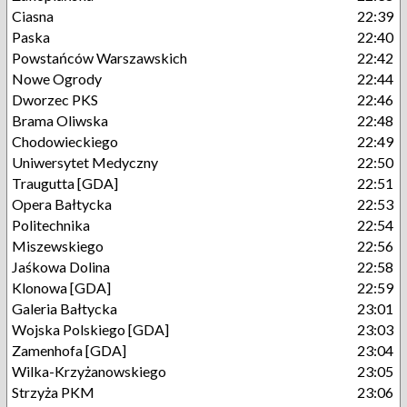
Ciasna
22:39
Paska
22:40
Powstańców Warszawskich
22:42
Nowe Ogrody
22:44
Dworzec PKS
22:46
Brama Oliwska
22:48
Chodowieckiego
22:49
Uniwersytet Medyczny
22:50
Traugutta [GDA]
22:51
Opera Bałtycka
22:53
Politechnika
22:54
Miszewskiego
22:56
Jaśkowa Dolina
22:58
Klonowa [GDA]
22:59
Galeria Bałtycka
23:01
Wojska Polskiego [GDA]
23:03
Zamenhofa [GDA]
23:04
Wilka-Krzyżanowskiego
23:05
Strzyża PKM
23:06