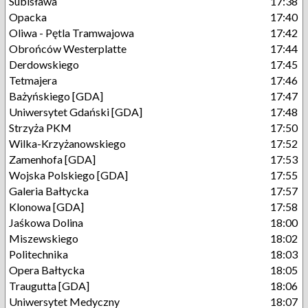
Subisława
17:38
Opacka
17:40
Oliwa - Pętla Tramwajowa
17:42
Obrońców Westerplatte
17:44
Derdowskiego
17:45
Tetmajera
17:46
Bażyńskiego [GDA]
17:47
Uniwersytet Gdański [GDA]
17:48
Strzyża PKM
17:50
Wilka-Krzyżanowskiego
17:52
Zamenhofa [GDA]
17:53
Wojska Polskiego [GDA]
17:55
Galeria Bałtycka
17:57
Klonowa [GDA]
17:58
Jaśkowa Dolina
18:00
Miszewskiego
18:02
Politechnika
18:03
Opera Bałtycka
18:05
Traugutta [GDA]
18:06
Uniwersytet Medyczny
18:07