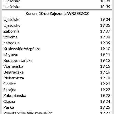
Ujeścisko
18:38
Ujeścisko
18:39
Kurs nr 10 do Zajezdnia WRZESZCZ
Ujeścisko
19:04
Ujeścisko
19:05
Zabornia
19:07
Stolema
19:08
Łabędzia
19:09
Królewskie Wzgórze
19:10
Migowo
19:11
Budapesztańska
19:13
Warneńska
19:15
Belgradzka
19:16
Piekarnicza
19:18
Siedlce
19:21
Skrajna
19:22
Zakopiańska
19:23
Ciasna
19:24
Paska
19:25
Powstańców Warszawskich
19:27