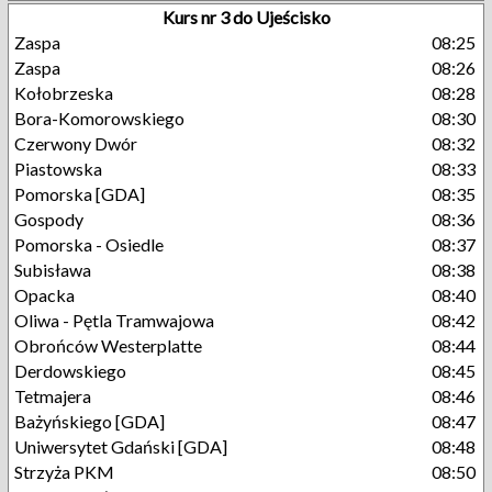
Kurs nr 3 do Ujeścisko
Zaspa
08:25
Zaspa
08:26
Kołobrzeska
08:28
Bora-Komorowskiego
08:30
Czerwony Dwór
08:32
Piastowska
08:33
Pomorska [GDA]
08:35
Gospody
08:36
Pomorska - Osiedle
08:37
Subisława
08:38
Opacka
08:40
Oliwa - Pętla Tramwajowa
08:42
Obrońców Westerplatte
08:44
Derdowskiego
08:45
Tetmajera
08:46
Bażyńskiego [GDA]
08:47
Uniwersytet Gdański [GDA]
08:48
Strzyża PKM
08:50