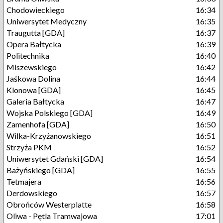
Chodowieckiego
16:34
Uniwersytet Medyczny
16:35
Traugutta [GDA]
16:37
Opera Bałtycka
16:39
Politechnika
16:40
Miszewskiego
16:42
Jaśkowa Dolina
16:44
Klonowa [GDA]
16:45
Galeria Bałtycka
16:47
Wojska Polskiego [GDA]
16:49
Zamenhofa [GDA]
16:50
Wilka-Krzyżanowskiego
16:51
Strzyża PKM
16:52
Uniwersytet Gdański [GDA]
16:54
Bażyńskiego [GDA]
16:55
Tetmajera
16:56
Derdowskiego
16:57
Obrońców Westerplatte
16:58
Oliwa - Pętla Tramwajowa
17:01