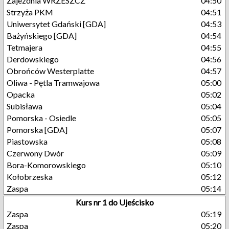
Zajezdnia WRZESZCZ
04:50
Strzyża PKM
04:51
Uniwersytet Gdański [GDA]
04:53
Bażyńskiego [GDA]
04:54
Tetmajera
04:55
Derdowskiego
04:56
Obrońców Westerplatte
04:57
Oliwa - Pętla Tramwajowa
05:00
Opacka
05:02
Subisława
05:04
Pomorska - Osiedle
05:05
Pomorska [GDA]
05:07
Piastowska
05:08
Czerwony Dwór
05:09
Bora-Komorowskiego
05:10
Kołobrzeska
05:12
Zaspa
05:14
Kurs nr 1 do Ujeścisko
Zaspa
05:19
Zaspa
05:20