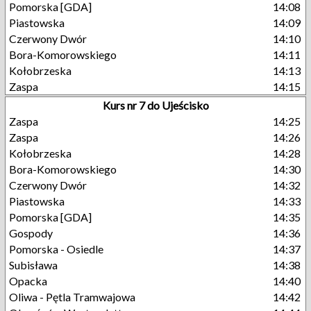
Pomorska [GDA]
14:08
Piastowska
14:09
Czerwony Dwór
14:10
Bora-Komorowskiego
14:11
Kołobrzeska
14:13
Zaspa
14:15
Kurs nr 7 do Ujeścisko
Zaspa
14:25
Zaspa
14:26
Kołobrzeska
14:28
Bora-Komorowskiego
14:30
Czerwony Dwór
14:32
Piastowska
14:33
Pomorska [GDA]
14:35
Gospody
14:36
Pomorska - Osiedle
14:37
Subisława
14:38
Opacka
14:40
Oliwa - Pętla Tramwajowa
14:42