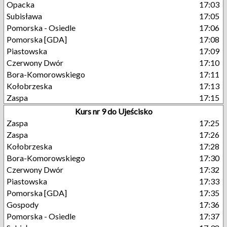
Opacka
17:03
Subisława
17:05
Pomorska - Osiedle
17:06
Pomorska [GDA]
17:08
Piastowska
17:09
Czerwony Dwór
17:10
Bora-Komorowskiego
17:11
Kołobrzeska
17:13
Zaspa
17:15
Kurs nr 9 do Ujeścisko
Zaspa
17:25
Zaspa
17:26
Kołobrzeska
17:28
Bora-Komorowskiego
17:30
Czerwony Dwór
17:32
Piastowska
17:33
Pomorska [GDA]
17:35
Gospody
17:36
Pomorska - Osiedle
17:37