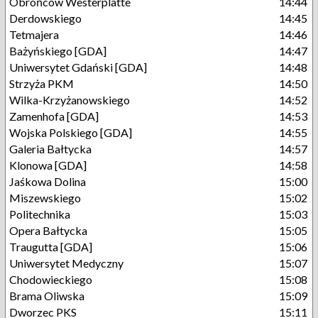
Obrońców Westerplatte
14:44
Derdowskiego
14:45
Tetmajera
14:46
Bażyńskiego [GDA]
14:47
Uniwersytet Gdański [GDA]
14:48
Strzyża PKM
14:50
Wilka-Krzyżanowskiego
14:52
Zamenhofa [GDA]
14:53
Wojska Polskiego [GDA]
14:55
Galeria Bałtycka
14:57
Klonowa [GDA]
14:58
Jaśkowa Dolina
15:00
Miszewskiego
15:02
Politechnika
15:03
Opera Bałtycka
15:05
Traugutta [GDA]
15:06
Uniwersytet Medyczny
15:07
Chodowieckiego
15:08
Brama Oliwska
15:09
Dworzec PKS
15:11