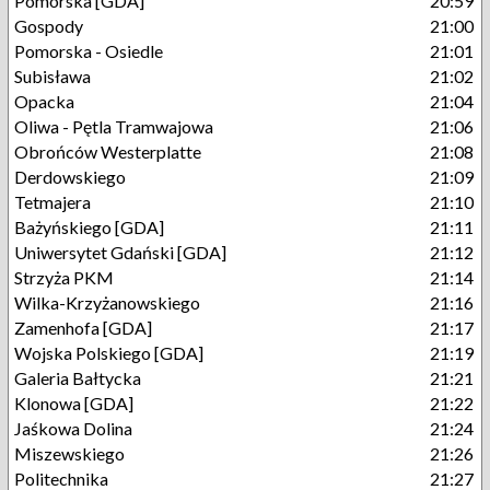
Pomorska [GDA]
20:59
Gospody
21:00
Pomorska - Osiedle
21:01
Subisława
21:02
Opacka
21:04
Oliwa - Pętla Tramwajowa
21:06
Obrońców Westerplatte
21:08
Derdowskiego
21:09
Tetmajera
21:10
Bażyńskiego [GDA]
21:11
Uniwersytet Gdański [GDA]
21:12
Strzyża PKM
21:14
Wilka-Krzyżanowskiego
21:16
Zamenhofa [GDA]
21:17
Wojska Polskiego [GDA]
21:19
Galeria Bałtycka
21:21
Klonowa [GDA]
21:22
Jaśkowa Dolina
21:24
Miszewskiego
21:26
Politechnika
21:27