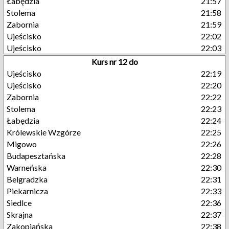
Łabędzia
21:57
Stolema
21:58
Zabornia
21:59
Ujeścisko
22:02
Ujeścisko
22:03
Kurs nr 12 do
Ujeścisko
22:19
Ujeścisko
22:20
Zabornia
22:22
Stolema
22:23
Łabędzia
22:24
Królewskie Wzgórze
22:25
Migowo
22:26
Budapesztańska
22:28
Warneńska
22:30
Belgradzka
22:31
Piekarnicza
22:33
Siedlce
22:36
Skrajna
22:37
Zakopiańska
22:38