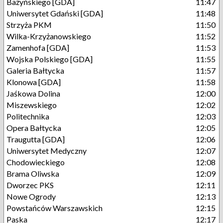
Bażyńskiego [GDA]
11:47
Uniwersytet Gdański [GDA]
11:48
Strzyża PKM
11:50
Wilka-Krzyżanowskiego
11:52
Zamenhofa [GDA]
11:53
Wojska Polskiego [GDA]
11:55
Galeria Bałtycka
11:57
Klonowa [GDA]
11:58
Jaśkowa Dolina
12:00
Miszewskiego
12:02
Politechnika
12:03
Opera Bałtycka
12:05
Traugutta [GDA]
12:06
Uniwersytet Medyczny
12:07
Chodowieckiego
12:08
Brama Oliwska
12:09
Dworzec PKS
12:11
Nowe Ogrody
12:13
Powstańców Warszawskich
12:15
Paska
12:17