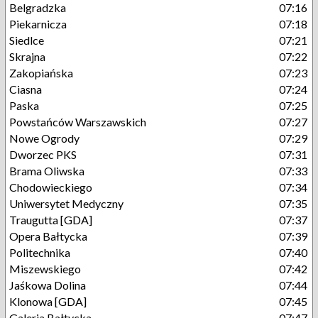
Belgradzka
07:16
Piekarnicza
07:18
Siedlce
07:21
Skrajna
07:22
Zakopiańska
07:23
Ciasna
07:24
Paska
07:25
Powstańców Warszawskich
07:27
Nowe Ogrody
07:29
Dworzec PKS
07:31
Brama Oliwska
07:33
Chodowieckiego
07:34
Uniwersytet Medyczny
07:35
Traugutta [GDA]
07:37
Opera Bałtycka
07:39
Politechnika
07:40
Miszewskiego
07:42
Jaśkowa Dolina
07:44
Klonowa [GDA]
07:45
Galeria Bałtycka
07:47