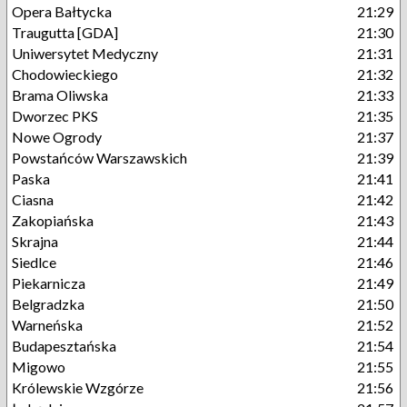
Opera Bałtycka
21:29
Traugutta [GDA]
21:30
Uniwersytet Medyczny
21:31
Chodowieckiego
21:32
Brama Oliwska
21:33
Dworzec PKS
21:35
Nowe Ogrody
21:37
Powstańców Warszawskich
21:39
Paska
21:41
Ciasna
21:42
Zakopiańska
21:43
Skrajna
21:44
Siedlce
21:46
Piekarnicza
21:49
Belgradzka
21:50
Warneńska
21:52
Budapesztańska
21:54
Migowo
21:55
Królewskie Wzgórze
21:56