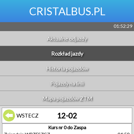
CRISTALBUS.PL
01:52:30
Aktualne odjazdy
Rozkład jazdy
Historia pojazdów
Pojazdy na linii
Mapa pojazdów ZTM
12-02
WSTECZ
Kurs nr 0 do Zaspa