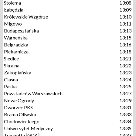
Stolema
13:08
Łabędzia
13:09
Królewskie Wzgórze
13:10
Migowo
13:11
Budapesztańska
13:13
Warneńska
13:15
Belgradzka
13:16
Piekarnicza
13:18
Siedlce
13:21
Skrajna
13:22
Zakopiańska
13:23
Ciasna
13:24
Paska
13:25
Powstańców Warszawskich
13:27
Nowe Ogrody
13:29
Dworzec PKS
13:31
Brama Oliwska
13:33
Chodowieckiego
13:34
Uniwersytet Medyczny
13:35
Traugutta [GDA]
13:37