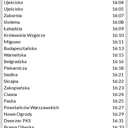
Ujeścisko
16:04
Ujeścisko
16:05
Zabornia
16:07
Stolema
16:08
Łabędzia
16:09
Królewskie Wzgórze
16:10
Migowo
16:11
Budapesztańska
16:13
Warneńska
16:15
Belgradzka
16:16
Piekarnicza
16:18
Siedlce
16:21
Skrajna
16:22
Zakopiańska
16:23
Ciasna
16:24
Paska
16:25
Powstańców Warszawskich
16:27
Nowe Ogrody
16:29
Dworzec PKS
16:31
Brama Oliwska
16:33