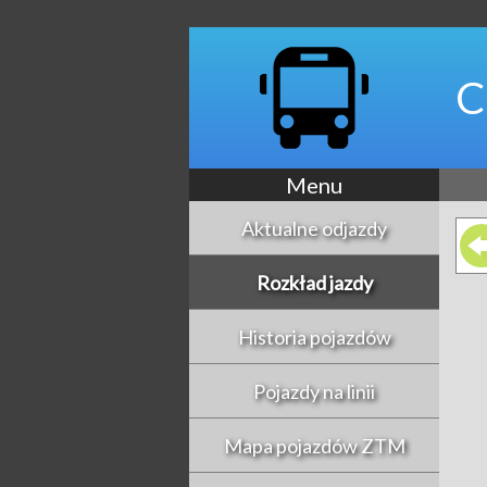
C
Menu
Aktualne odjazdy
Rozkład jazdy
Historia pojazdów
Pojazdy na linii
Mapa pojazdów ZTM