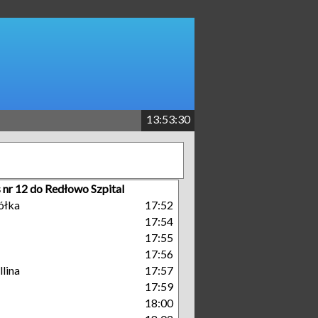
13:53:30
 nr 12 do Redłowo Szpital
ółka
17:52
17:54
17:55
17:56
lina
17:57
17:59
18:00