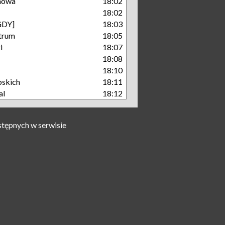
nowa
18:02
18:02
GDY]
18:03
trum
18:05
i
18:07
18:08
18:10
pskich
18:11
al
18:12
stępnych w serwisie