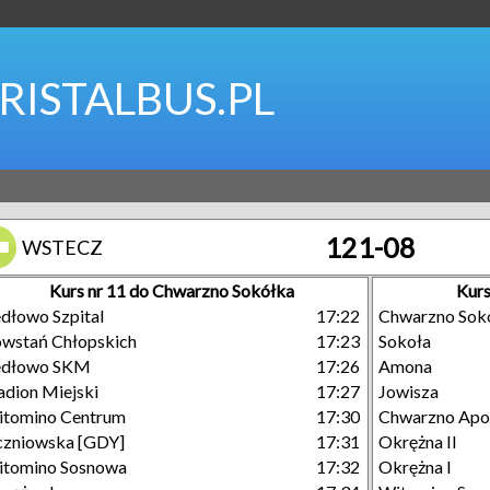
RISTALBUS.PL
121-08
WSTECZ
Kurs nr 11 do Chwarzno Sokółka
Kurs
dłowo Szpital
17:22
Chwarzno Sok
wstań Chłopskich
17:23
Sokoła
edłowo SKM
17:26
Amona
adion Miejski
17:27
Jowisza
tomino Centrum
17:30
Chwarzno Apol
zniowska [GDY]
17:31
Okrężna II
tomino Sosnowa
17:32
Okrężna I