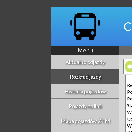
C
Menu
Aktualne odjazdy
Rozkład jazdy
Re
Historia pojazdów
Po
R
St
Pojazdy na linii
Wi
Uc
Mapa pojazdów ZTM
Wi