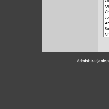
Ok
Ok
Ch
Jo
A
So
Ch
Administracja nie 