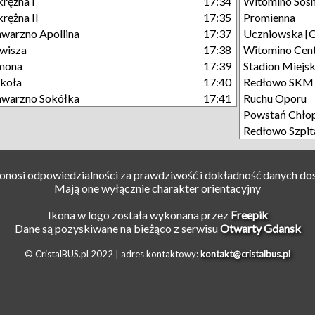
rężna I
17:34
Witomino Sos
rężna II
17:35
Promienna
warzno Apollina
17:37
Uczniowska [
wisza
17:38
Witomino Cen
mona
17:39
Stadion Miejsk
koła
17:40
Redłowo SKM
warzno Sokółka
17:41
Ruchu Oporu
Powstań Chło
Redłowo Szpit
ponosi odpowiedzialności za prawdziwość i dokładność danych do
Mają one wyłącznie charakter orientacyjny
Ikona w logo została wykonana przez
Freepik
Dane są pozyskiwane na bieżąco z serwisu
Otwarty Gdansk
© CristalBUS.pl 2022 |
adres kontaktowy:
kontakt@cristalbus.pl