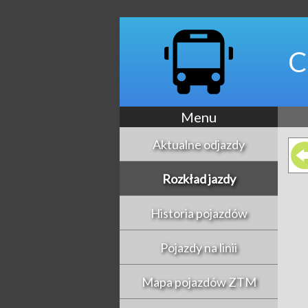
C
Menu
Aktualne odjazdy
Rozkład jazdy
Historia pojazdów
Pojazdy na linii
Mapa pojazdów ZTM