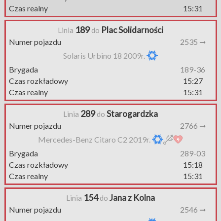
Czas realny
15:31
189
Plac Solidarności
Linia
do
Numer pojazdu
2535 ➞
Solaris Urbino 18 2009r.
Brygada
189-36
Czas rozkładowy
15:27
Czas realny
15:31
289
Starogardzka
Linia
do
Numer pojazdu
2766 ➞
Mercedes-Benz Citaro C2 2019r.
Brygada
289-03
Czas rozkładowy
15:18
Czas realny
15:31
154
Jana z Kolna
Linia
do
Numer pojazdu
2546 ➞