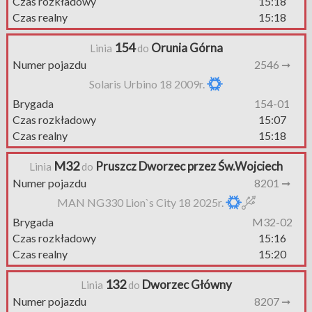
Czas rozkładowy
15:18
Czas realny
15:18
154
Orunia Górna
Linia
do
Numer pojazdu
2546 ➞
Solaris Urbino 18 2009r.
Brygada
154-01
Czas rozkładowy
15:07
Czas realny
15:18
M32
Pruszcz Dworzec przez Św.Wojciech
Linia
do
Numer pojazdu
8201 ➞
MAN NG330 Lion`s City 18 2025r.
Brygada
M32-02
Czas rozkładowy
15:16
Czas realny
15:20
132
Dworzec Główny
Linia
do
Numer pojazdu
8207 ➞