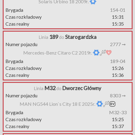
Solaris Urbino 18 2009r.
Brygada
154-01
Czas rozkładowy
15:31
Czas realny
15:35
189
Starogardzka
Linia
do
Numer pojazdu
2777 ➞
Mercedes-Benz Citaro C2 2019r.
Brygada
189-04
Czas rozkładowy
15:26
Czas realny
15:36
M32
Dworzec Główny
Linia
do
Numer pojazdu
8303 ➞
MAN NG544 Lion`s City 18 E 2025r.
Brygada
M32-33
Czas rozkładowy
15:25
Czas realny
15:37