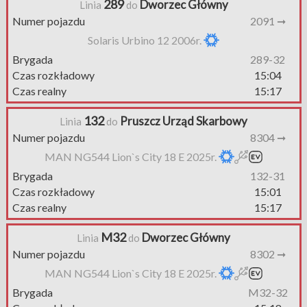
289
Dworzec Główny
Linia
do
Numer pojazdu
2091 ➞
Solaris Urbino 12 2006r.
Brygada
289-32
Czas rozkładowy
15:04
Czas realny
15:17
132
Pruszcz Urząd Skarbowy
Linia
do
Numer pojazdu
8304 ➞
MAN NG544 Lion`s City 18 E 2025r.
Brygada
132-31
Czas rozkładowy
15:01
Czas realny
15:17
M32
Dworzec Główny
Linia
do
Numer pojazdu
8302 ➞
MAN NG544 Lion`s City 18 E 2025r.
Brygada
M32-32