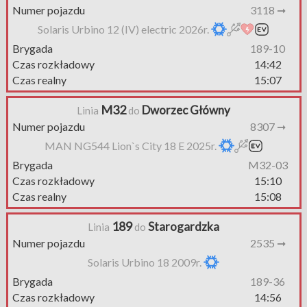
Numer pojazdu
3118 ➞
Solaris Urbino 12 (IV) electric 2026r.
Brygada
189-10
Czas rozkładowy
14:42
Czas realny
15:07
M32
Dworzec Główny
Linia
do
Numer pojazdu
8307 ➞
MAN NG544 Lion`s City 18 E 2025r.
Brygada
M32-03
Czas rozkładowy
15:10
Czas realny
15:08
189
Starogardzka
Linia
do
Numer pojazdu
2535 ➞
Solaris Urbino 18 2009r.
Brygada
189-36
Czas rozkładowy
14:56