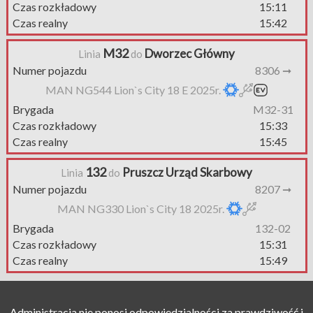
Czas rozkładowy
15:11
Czas realny
15:42
M32
Dworzec Główny
Linia
do
Numer pojazdu
8306 ➞
MAN NG544 Lion`s City 18 E 2025r.
Brygada
M32-31
Czas rozkładowy
15:33
Czas realny
15:45
132
Pruszcz Urząd Skarbowy
Linia
do
Numer pojazdu
8207 ➞
MAN NG330 Lion`s City 18 2025r.
Brygada
132-02
Czas rozkładowy
15:31
Czas realny
15:49
Administracja nie ponosi odpowiedzialności za prawdziwość i