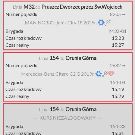
M32
Pruszcz Dworzec przez Św.Wojciech
Linia
do
Numer pojazdu
8205 ➞
MAN NG330 Lion`s City 18 2025r.
Brygada
M32-01
Czas rozkładowy
15:23
Czas realny
15:27
154
Orunia Górna
Linia
do
Numer pojazdu
2682 ➞
Mercedes-Benz Citaro C2 G 2019r.
Brygada
154-04
Czas rozkładowy
15:19
Czas realny
15:29
154
Orunia Górna
Linia
do
- - KURS NIEZALOGOWANY - -
Brygada
154-33
Czas rozkładowy
15:31