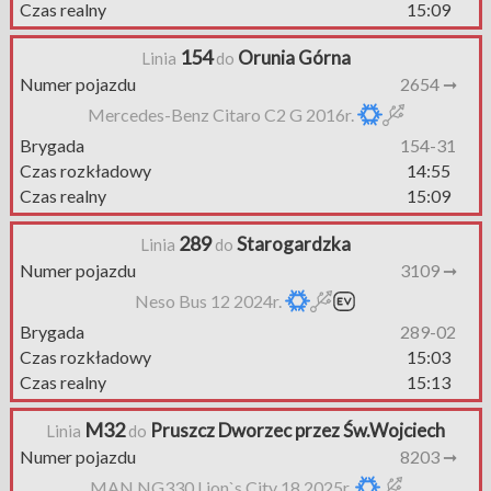
Czas realny
15:09
154
Orunia Górna
Linia
do
Numer pojazdu
2654 ➞
Mercedes-Benz Citaro C2 G 2016r.
Brygada
154-31
Czas rozkładowy
14:55
Czas realny
15:09
289
Starogardzka
Linia
do
Numer pojazdu
3109 ➞
Neso Bus 12 2024r.
Brygada
289-02
Czas rozkładowy
15:03
Czas realny
15:13
M32
Pruszcz Dworzec przez Św.Wojciech
Linia
do
Numer pojazdu
8203 ➞
MAN NG330 Lion`s City 18 2025r.