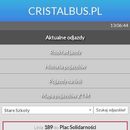
CRISTALBUS.PL
13:06:44
Aktualne odjazdy
Rozkład jazdy
Historia pojazdów
Pojazdy na linii
Mapa pojazdów ZTM
Stare Szkoty
Szukaj odjazdów!
189
Plac Solidarności
Linia
do