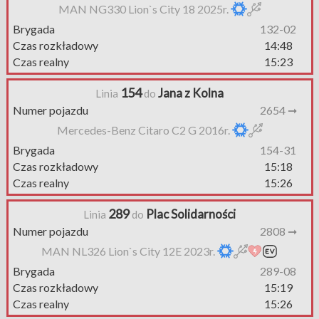
MAN NG330 Lion`s City 18 2025r.
Brygada
132-02
Czas rozkładowy
14:48
Czas realny
15:23
154
Jana z Kolna
Linia
do
Numer pojazdu
2654 ➞
Mercedes-Benz Citaro C2 G 2016r.
Brygada
154-31
Czas rozkładowy
15:18
Czas realny
15:26
289
Plac Solidarności
Linia
do
Numer pojazdu
2808 ➞
MAN NL326 Lion`s City 12E 2023r.
Brygada
289-08
Czas rozkładowy
15:19
Czas realny
15:26