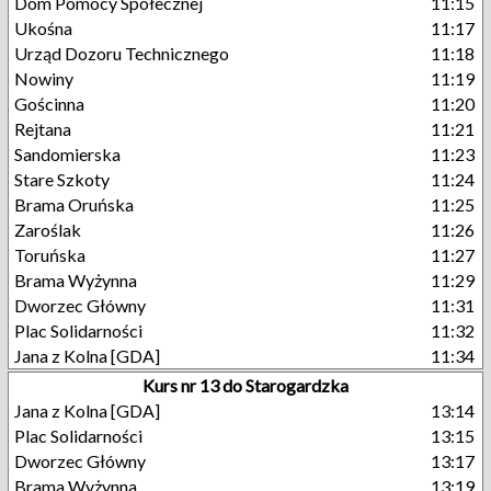
Dom Pomocy Społecznej
11:15
Ukośna
11:17
Urząd Dozoru Technicznego
11:18
Nowiny
11:19
Gościnna
11:20
Rejtana
11:21
Sandomierska
11:23
Stare Szkoty
11:24
Brama Oruńska
11:25
Zaroślak
11:26
Toruńska
11:27
Brama Wyżynna
11:29
Dworzec Główny
11:31
Plac Solidarności
11:32
Jana z Kolna [GDA]
11:34
Kurs nr 13 do Starogardzka
Jana z Kolna [GDA]
13:14
Plac Solidarności
13:15
Dworzec Główny
13:17
Brama Wyżynna
13:19