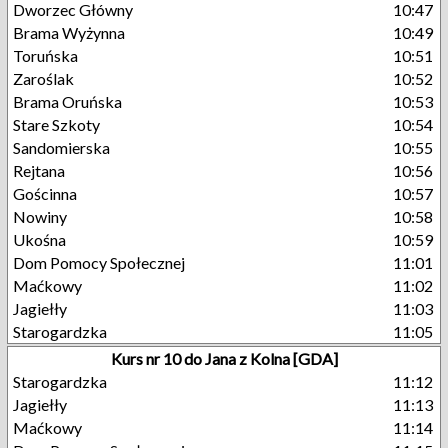
Dworzec Główny
10:47
Brama Wyżynna
10:49
Toruńska
10:51
Zaroślak
10:52
Brama Oruńska
10:53
Stare Szkoty
10:54
Sandomierska
10:55
Rejtana
10:56
Gościnna
10:57
Nowiny
10:58
Ukośna
10:59
Dom Pomocy Społecznej
11:01
Maćkowy
11:02
Jagiełły
11:03
Starogardzka
11:05
Kurs nr 10 do Jana z Kolna [GDA]
Starogardzka
11:12
Jagiełły
11:13
Maćkowy
11:14