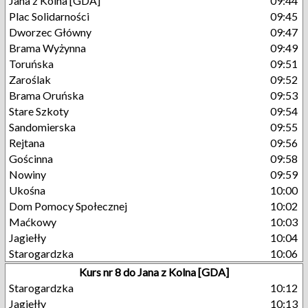
Jana z Kolna [GDA]
09:44
Plac Solidarności
09:45
Dworzec Główny
09:47
Brama Wyżynna
09:49
Toruńska
09:51
Zaroślak
09:52
Brama Oruńska
09:53
Stare Szkoty
09:54
Sandomierska
09:55
Rejtana
09:56
Gościnna
09:58
Nowiny
09:59
Ukośna
10:00
Dom Pomocy Społecznej
10:02
Maćkowy
10:03
Jagiełły
10:04
Starogardzka
10:06
Kurs nr 8 do Jana z Kolna [GDA]
Starogardzka
10:12
Jagiełły
10:13