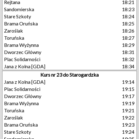
Rejtana
18:21
Sandomierska
18:23
Stare Szkoty
18:24
Brama Oruńska
18:25
Zaroślak
18:26
Toruńska
18:27
Brama Wyżynna
18:29
Dworzec Główny
18:31
Plac Solidarności
18:32
Jana z Kolna [GDA]
18:34
Kurs nr 23 do Starogardzka
Jana z Kolna [GDA]
19:14
Plac Solidarności
19:15
Dworzec Główny
19:17
Brama Wyżynna
19:19
Toruńska
19:21
Zaroślak
19:22
Brama Oruńska
19:23
Stare Szkoty
19:24
Sandomierska
19:25