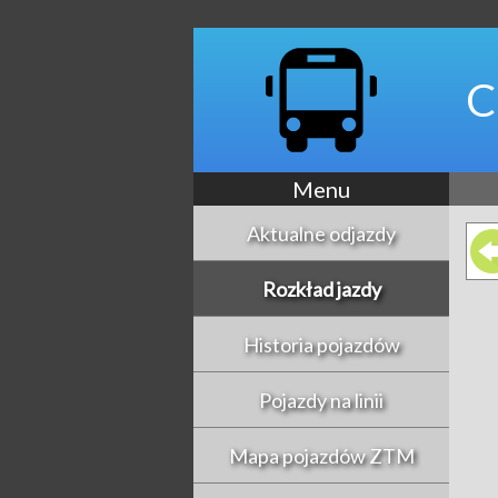
C
Menu
Aktualne odjazdy
Rozkład jazdy
Historia pojazdów
Pojazdy na linii
Mapa pojazdów ZTM