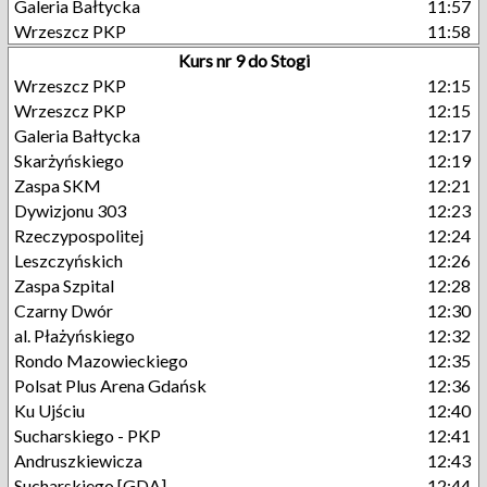
Galeria Bałtycka
11:57
Wrzeszcz PKP
11:58
Kurs nr 9 do Stogi
Wrzeszcz PKP
12:15
Wrzeszcz PKP
12:15
Galeria Bałtycka
12:17
Skarżyńskiego
12:19
Zaspa SKM
12:21
Dywizjonu 303
12:23
Rzeczypospolitej
12:24
Leszczyńskich
12:26
Zaspa Szpital
12:28
Czarny Dwór
12:30
al. Płażyńskiego
12:32
Rondo Mazowieckiego
12:35
Polsat Plus Arena Gdańsk
12:36
Ku Ujściu
12:40
Sucharskiego - PKP
12:41
Andruszkiewicza
12:43
Sucharskiego [GDA]
12:44