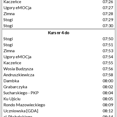
Kaczeńce
07:26
Ugory eMOCja
07:27
Zimna
07:28
Stogi
07:29
Stogi
07:30
Kurs nr 4 do
Stogi
07:50
Stogi
07:51
Zimna
07:53
Ugory eMOCja
07:54
Kaczeńce
07:55
Wosia Budzysza
07:56
Andruszkiewicza
07:58
Dambka
08:00
Grabarczyka
08:02
Sucharskiego - PKP
08:04
Ku Ujściu
08:05
Rondo Mazowieckiego
08:09
Uczniowska [GDA]
08:12
al. Płażyńskiego
08:14