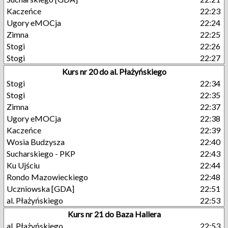
Kaczeńce
22:23
Ugory eMOCja
22:24
Zimna
22:25
Stogi
22:26
Stogi
22:27
Kurs nr 20 do al. Płażyńskiego
Stogi
22:34
Stogi
22:35
Zimna
22:37
Ugory eMOCja
22:38
Kaczeńce
22:39
Wosia Budzysza
22:40
Sucharskiego - PKP
22:43
Ku Ujściu
22:44
Rondo Mazowieckiego
22:48
Uczniowska [GDA]
22:51
al. Płażyńskiego
22:53
Kurs nr 21 do Baza Hallera
al. Płażyńskiego
22:53