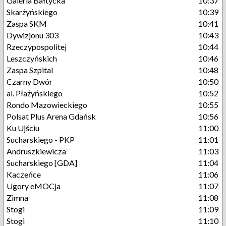
Galeria Bałtycka
10:37
Skarżyńskiego
10:39
Zaspa SKM
10:41
Dywizjonu 303
10:43
Rzeczypospolitej
10:44
Leszczyńskich
10:46
Zaspa Szpital
10:48
Czarny Dwór
10:50
al. Płażyńskiego
10:52
Rondo Mazowieckiego
10:55
Polsat Plus Arena Gdańsk
10:56
Ku Ujściu
11:00
Sucharskiego - PKP
11:01
Andruszkiewicza
11:03
Sucharskiego [GDA]
11:04
Kaczeńce
11:06
Ugory eMOCja
11:07
Zimna
11:08
Stogi
11:09
Stogi
11:10