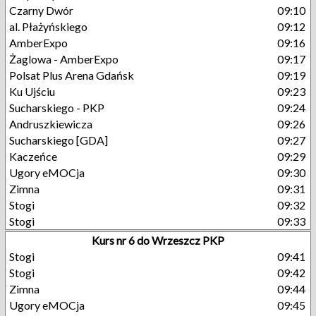
Czarny Dwór
09:10
al. Płażyńskiego
09:12
AmberExpo
09:16
Żaglowa - AmberExpo
09:17
Polsat Plus Arena Gdańsk
09:19
Ku Ujściu
09:23
Sucharskiego - PKP
09:24
Andruszkiewicza
09:26
Sucharskiego [GDA]
09:27
Kaczeńce
09:29
Ugory eMOCja
09:30
Zimna
09:31
Stogi
09:32
Stogi
09:33
Kurs nr 6 do Wrzeszcz PKP
Stogi
09:41
Stogi
09:42
Zimna
09:44
Ugory eMOCja
09:45