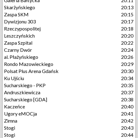
Galeria Bałtycka
20:11
Skarżyńskiego
20:13
Zaspa SKM
20:15
Dywizjonu 303
20:17
Rzeczypospolitej
20:18
Leszczyńskich
20:20
Zaspa Szpital
20:22
Czarny Dwór
20:24
al. Płażyńskiego
20:26
Rondo Mazowieckiego
20:29
Polsat Plus Arena Gdańsk
20:30
Ku Ujściu
20:34
Sucharskiego - PKP
20:35
Andruszkiewicza
20:37
Sucharskiego [GDA]
20:38
Kaczeńce
20:40
Ugory eMOCja
20:41
Zimna
20:42
Stogi
20:43
Stogi
20:44