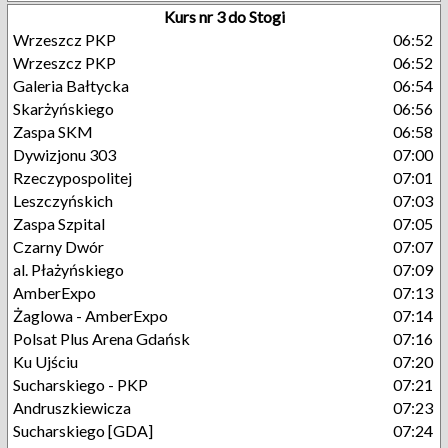
Kurs nr 3 do Stogi
Wrzeszcz PKP
06:52
Wrzeszcz PKP
06:52
Galeria Bałtycka
06:54
Skarżyńskiego
06:56
Zaspa SKM
06:58
Dywizjonu 303
07:00
Rzeczypospolitej
07:01
Leszczyńskich
07:03
Zaspa Szpital
07:05
Czarny Dwór
07:07
al. Płażyńskiego
07:09
AmberExpo
07:13
Żaglowa - AmberExpo
07:14
Polsat Plus Arena Gdańsk
07:16
Ku Ujściu
07:20
Sucharskiego - PKP
07:21
Andruszkiewicza
07:23
Sucharskiego [GDA]
07:24