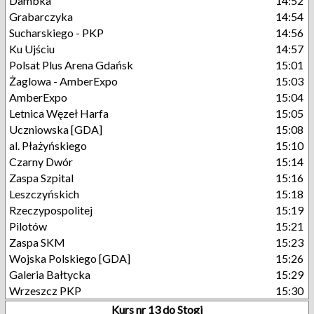
Dambka
14:52
Grabarczyka
14:54
Sucharskiego - PKP
14:56
Ku Ujściu
14:57
Polsat Plus Arena Gdańsk
15:01
Żaglowa - AmberExpo
15:03
AmberExpo
15:04
Letnica Węzeł Harfa
15:05
Uczniowska [GDA]
15:08
al. Płażyńskiego
15:10
Czarny Dwór
15:14
Zaspa Szpital
15:16
Leszczyńskich
15:18
Rzeczypospolitej
15:19
Pilotów
15:21
Zaspa SKM
15:23
Wojska Polskiego [GDA]
15:26
Galeria Bałtycka
15:29
Wrzeszcz PKP
15:30
Kurs nr 13 do Stogi