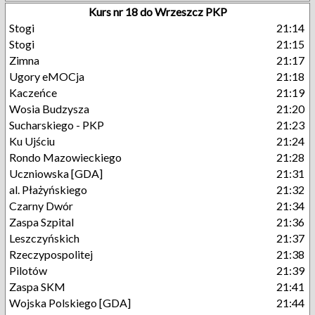
Kurs nr 18 do Wrzeszcz PKP
Stogi
21:14
Stogi
21:15
Zimna
21:17
Ugory eMOCja
21:18
Kaczeńce
21:19
Wosia Budzysza
21:20
Sucharskiego - PKP
21:23
Ku Ujściu
21:24
Rondo Mazowieckiego
21:28
Uczniowska [GDA]
21:31
al. Płażyńskiego
21:32
Czarny Dwór
21:34
Zaspa Szpital
21:36
Leszczyńskich
21:37
Rzeczypospolitej
21:38
Pilotów
21:39
Zaspa SKM
21:41
Wojska Polskiego [GDA]
21:44