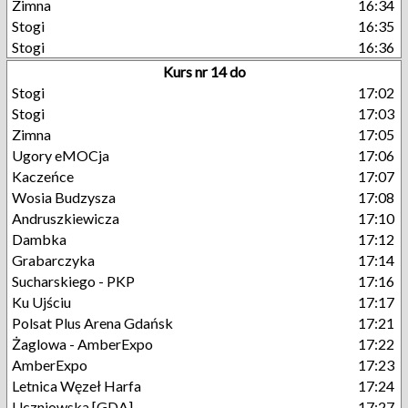
Zimna
16:34
Stogi
16:35
Stogi
16:36
Kurs nr 14 do
Stogi
17:02
Stogi
17:03
Zimna
17:05
Ugory eMOCja
17:06
Kaczeńce
17:07
Wosia Budzysza
17:08
Andruszkiewicza
17:10
Dambka
17:12
Grabarczyka
17:14
Sucharskiego - PKP
17:16
Ku Ujściu
17:17
Polsat Plus Arena Gdańsk
17:21
Żaglowa - AmberExpo
17:22
AmberExpo
17:23
Letnica Węzeł Harfa
17:24
Uczniowska [GDA]
17:27