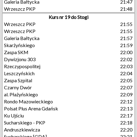
Galeria Bałtycka
21:47
Wrzeszcz PKP
21:48
Kurs nr 19 do Stogi
Wrzeszcz PKP
21:55
Wrzeszcz PKP
21:55
Galeria Bałtycka
21:57
Skarżyńskiego
21:59
Zaspa SKM
22:00
Dywizjonu 303
22:02
Rzeczypospolitej
22:03
Leszczyńskich
22:04
Zaspa Szpital
22:05
Czarny Dwór
22:07
al. Płażyńskiego
22:09
Rondo Mazowieckiego
22:12
Polsat Plus Arena Gdańsk
22:13
Ku Ujściu
22:17
Sucharskiego - PKP
22:18
Andruszkiewicza
22:20
Sucharskiego [GDA]
22:21