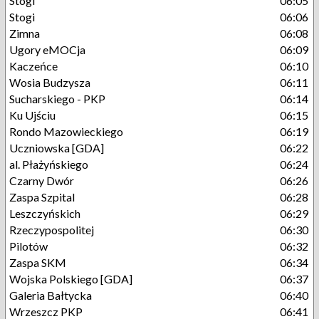
Stogi
06:05
Stogi
06:06
Zimna
06:08
Ugory eMOCja
06:09
Kaczeńce
06:10
Wosia Budzysza
06:11
Sucharskiego - PKP
06:14
Ku Ujściu
06:15
Rondo Mazowieckiego
06:19
Uczniowska [GDA]
06:22
al. Płażyńskiego
06:24
Czarny Dwór
06:26
Zaspa Szpital
06:28
Leszczyńskich
06:29
Rzeczypospolitej
06:30
Pilotów
06:32
Zaspa SKM
06:34
Wojska Polskiego [GDA]
06:37
Galeria Bałtycka
06:40
Wrzeszcz PKP
06:41