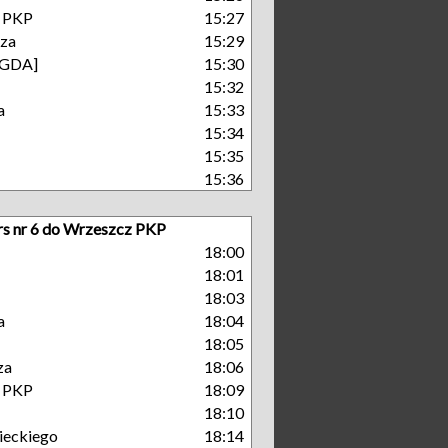
- PKP
15:27
cza
15:29
[GDA]
15:30
15:32
a
15:33
15:34
15:35
15:36
rs nr 6 do Wrzeszcz PKP
18:00
18:01
18:03
a
18:04
18:05
za
18:06
- PKP
18:09
18:10
eckiego
18:14