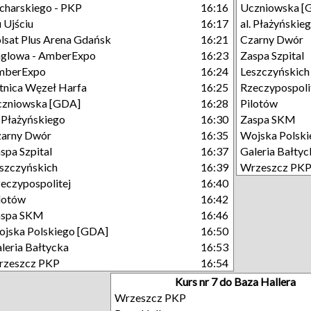
charskiego - PKP
16:16
Uczniowska [
 Ujściu
16:17
al. Płażyńskie
lsat Plus Arena Gdańsk
16:21
Czarny Dwór
glowa - AmberExpo
16:23
Zaspa Szpital
mberExpo
16:24
Leszczyńskich
tnica Węzeł Harfa
16:25
Rzeczypospoli
zniowska [GDA]
16:28
Pilotów
. Płażyńskiego
16:30
Zaspa SKM
arny Dwór
16:35
Wojska Polsk
spa Szpital
16:37
Galeria Bałtyc
szczyńskich
16:39
Wrzeszcz PK
eczypospolitej
16:40
lotów
16:42
aspa SKM
16:46
jska Polskiego [GDA]
16:50
leria Bałtycka
16:53
rzeszcz PKP
16:54
Kurs nr 7 do Baza Hallera
Wrzeszcz PKP