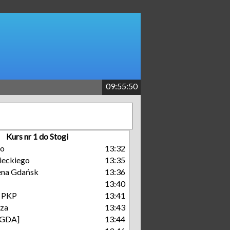
09:55:50
Kurs nr 1 do Stogi
go
13:32
eckiego
13:35
rena Gdańsk
13:36
13:40
- PKP
13:41
cza
13:43
[GDA]
13:44