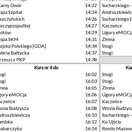
arny Dwór
14:22
Sucharskiego 
spa Szpital
14:24
Andruszkiewi
szczyńskich
14:26
Sucharskiego 
eczypospolitej
14:27
Kaczeńce
lotów
14:29
Ugory eMOCj
aspa SKM
14:31
Zimna
jska Polskiego [GDA]
14:34
Stogi
leria Bałtycka
14:37
Stogi
rzeszcz PKP
14:38
Kurs nr 4 do
Ku
ogi
16:02
Stogi
ogi
16:03
Stogi
imna
16:05
Zimna
gory eMOCja
16:06
Ugory eMOCj
aczeńce
16:07
Kaczeńce
sia Budzysza
16:08
Wosia Budzys
druszkiewicza
16:10
Sucharskiego 
ambka
16:12
Ku Ujściu
abarczyka
16:14
Rondo Mazowi