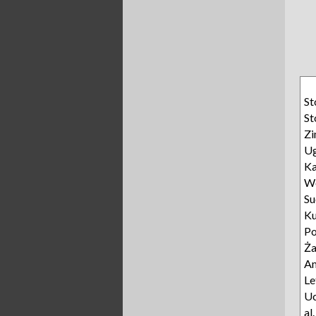
St
St
Z
U
K
Wo
Su
Ku
Po
Ża
A
Le
Uc
al