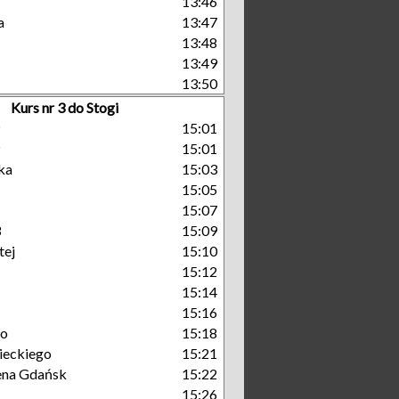
13:46
a
13:47
13:48
13:49
13:50
Kurs nr 3 do Stogi
P
15:01
P
15:01
ka
15:03
15:05
15:07
3
15:09
tej
15:10
15:12
15:14
15:16
go
15:18
eckiego
15:21
rena Gdańsk
15:22
15:26