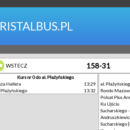
RISTALBUS.PL
158-31
WSTECZ
Kurs nr 0 do al. Płażyńskiego
za Hallera
13:29
al. Płażyńskie
. Płażyńskiego
13:32
Rondo Mazowi
Polsat Plus A
Ku Ujściu
Sucharskiego 
Andruszkiewi
Sucharskiego 