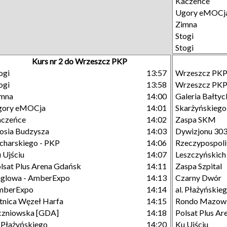
Kaczeńce
Ugory eMOCj
Zimna
Stogi
Stogi
Kurs nr 2 do Wrzeszcz PKP
ogi
13:57
Wrzeszcz PK
ogi
13:58
Wrzeszcz PK
imna
14:00
Galeria Bałtyc
gory eMOCja
14:01
Skarżyńskiego
aczeńce
14:02
Zaspa SKM
sia Budzysza
14:03
Dywizjonu 30
charskiego - PKP
14:06
Rzeczypospoli
 Ujściu
14:07
Leszczyńskich
lsat Plus Arena Gdańsk
14:11
Zaspa Szpital
glowa - AmberExpo
14:13
Czarny Dwór
mberExpo
14:14
al. Płażyńskie
tnica Węzeł Harfa
14:15
Rondo Mazowi
zniowska [GDA]
14:18
Polsat Plus A
. Płażyńskiego
14:20
Ku Ujściu