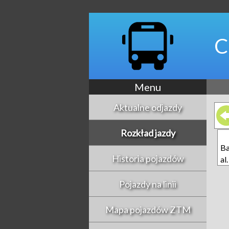
C
Menu
Aktualne odjazdy
Rozkład jazdy
Ba
Historia pojazdów
al
Pojazdy na linii
Mapa pojazdów ZTM