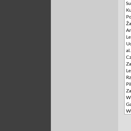
Su
Ku
Po
Ża
A
Le
Uc
al
Cz
Za
Le
Rz
Pi
Z
Wo
Ga
W