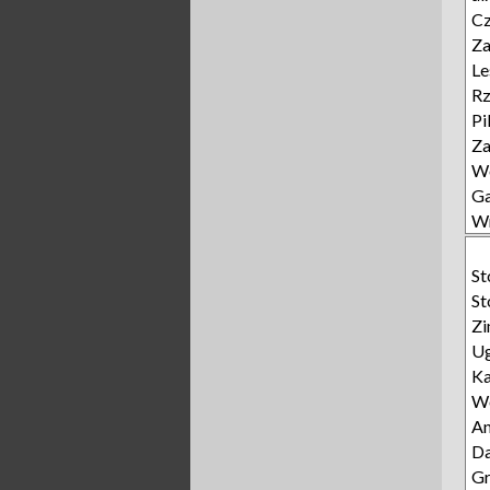
Cz
Za
Le
Rz
Pi
Z
Wo
Ga
W
St
St
Z
U
K
Wo
An
D
Gr