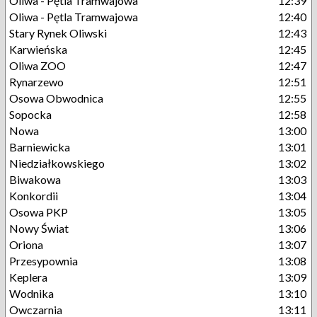
Oliwa - Pętla Tramwajowa
12:39
Oliwa - Pętla Tramwajowa
12:40
Stary Rynek Oliwski
12:43
Karwieńska
12:45
Oliwa ZOO
12:47
Rynarzewo
12:51
Osowa Obwodnica
12:55
Sopocka
12:58
Nowa
13:00
Barniewicka
13:01
Niedziałkowskiego
13:02
Biwakowa
13:03
Konkordii
13:04
Osowa PKP
13:05
Nowy Świat
13:06
Oriona
13:07
Przesypownia
13:08
Keplera
13:09
Wodnika
13:10
Owczarnia
13:11