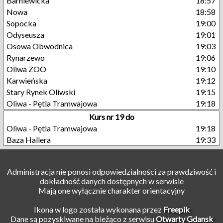
Barniewicka
18:57
Nowa
18:58
Sopocka
19:00
Odyseusza
19:01
Osowa Obwodnica
19:03
Rynarzewo
19:06
Oliwa ZOO
19:10
Karwieńska
19:12
Stary Rynek Oliwski
19:15
Oliwa - Pętla Tramwajowa
19:18
Kurs nr 19 do
Oliwa - Pętla Tramwajowa
19:18
Baza Hallera
19:33
Administracja nie ponosi odpowiedzialności za prawdziwość i
dokładność danych dostępnych w serwisie
Mają one wyłącznie charakter orientacyjny
Ikona w logo została wykonana przez
Freepik
Dane są pozyskiwane na bieżąco z serwisu
Otwarty Gdansk