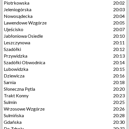
Piotrkowska
20:02
Jeleniogórska
20:03
Nowosądecka
20:04
Lawendowe Wzgórze
20:05
Ujeścisko
20:07
Jabłoniowa Osiedle
20:10
Leszczynowa
20:11
Szadółki
20:12
Przywidzka
20:13
Szadółki Obwodnica
20:14
Lubowidzka
20:15
Dziewicza
20:16
Sarnia
20:18
Słoneczna Pętla
20:20
Trakt Konny
20:23
Sulmin
20:25
Wrzosowe Wzgórze
20:26
Sulmińska
20:28
Gdańska
20:30
Do Zdroju
20:32