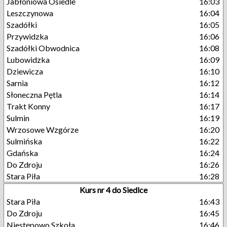
Jabłoniowa Osiedle
16:03
Leszczynowa
16:04
Szadółki
16:05
Przywidzka
16:06
Szadółki Obwodnica
16:08
Lubowidzka
16:09
Dziewicza
16:10
Sarnia
16:12
Słoneczna Pętla
16:14
Trakt Konny
16:17
Sulmin
16:19
Wrzosowe Wzgórze
16:20
Sulmińska
16:22
Gdańska
16:24
Do Zdroju
16:26
Stara Piła
16:28
Kurs nr 4 do Siedlce
Stara Piła
16:43
Do Zdroju
16:45
Niestępowo Szkoła
16:46