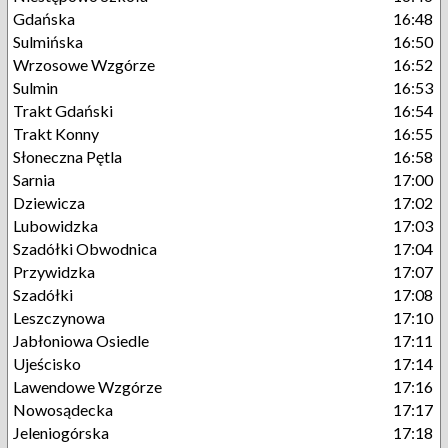
Gdańska
16:48
Sulmińska
16:50
Wrzosowe Wzgórze
16:52
Sulmin
16:53
Trakt Gdański
16:54
Trakt Konny
16:55
Słoneczna Pętla
16:58
Sarnia
17:00
Dziewicza
17:02
Lubowidzka
17:03
Szadółki Obwodnica
17:04
Przywidzka
17:07
Szadółki
17:08
Leszczynowa
17:10
Jabłoniowa Osiedle
17:11
Ujeścisko
17:14
Lawendowe Wzgórze
17:16
Nowosądecka
17:17
Jeleniogórska
17:18