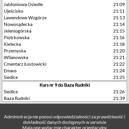
Jabłoniowa Osiedle
21:09
Ujeścisko
21:11
Lawendowe Wzgórze
21:13
Nowosądecka
21:14
Jeleniogórska
21:15
Piotrkowska
21:16
Kielecka
21:18
Przemyska
21:20
Wilanowska
21:21
Cmentarz Łostowicki
21:22
Emaus
21:24
Siedlce
21:25
Kurs nr 9 do Baza Rudniki
Siedlce
21:26
Baza Rudniki
21:39
Administracja nie ponosi odpowiedzialności za prawdziwość i
dokładność danych dostępnych w serwisie
Mają one wyłącznie charakter orientacyjny