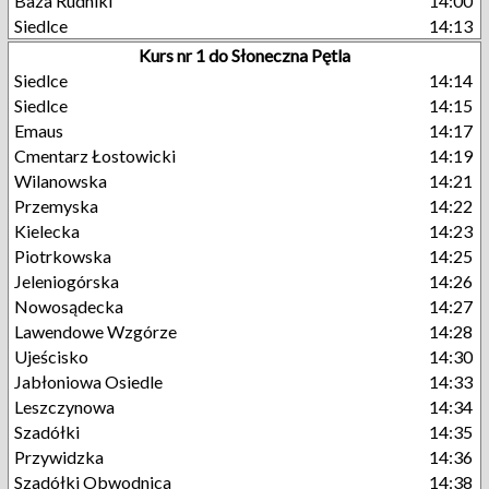
Baza Rudniki
14:00
Siedlce
14:13
Kurs nr 1 do Słoneczna Pętla
Siedlce
14:14
Siedlce
14:15
Emaus
14:17
Cmentarz Łostowicki
14:19
Wilanowska
14:21
Przemyska
14:22
Kielecka
14:23
Piotrkowska
14:25
Jeleniogórska
14:26
Nowosądecka
14:27
Lawendowe Wzgórze
14:28
Ujeścisko
14:30
Jabłoniowa Osiedle
14:33
Leszczynowa
14:34
Szadółki
14:35
Przywidzka
14:36
Szadółki Obwodnica
14:38