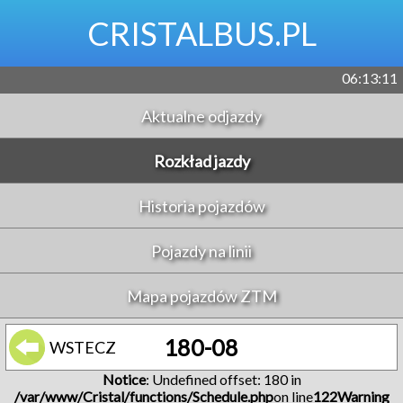
CRISTALBUS.PL
06:13:11
Aktualne odjazdy
Rozkład jazdy
Historia pojazdów
Pojazdy na linii
Mapa pojazdów ZTM
180-08
WSTECZ
Notice
: Undefined offset: 180 in
/var/www/Cristal/functions/Schedule.php
on line
122
Warning