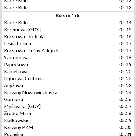
Kacze Buki
05:13
Kacze Buki
05:13
Kurs nr 1 do
Kacze Buki
05:14
Krzemowa [GDY]
05:15
Rdestowa - Kolonia
05:16
Leśna Polana
05:17
Rdestowa - Leśny Zakątek
05:17
Szafranowa
05:18
Paprykowa
05:19
Kameliowa
05:20
Dąbrowa Centrum
05:22
Anyżowa
05:23
Karwiny Nowowiczlińska
05:24
Górnicza
05:26
Myśliwska [GDY]
05:27
Źródło Marii
05:28
Nałkowskiej
05:29
Karwiny PKM
05:30
Podleśna
05:31