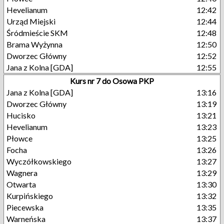
Hevelianum
12:42
Urząd Miejski
12:44
Śródmieście SKM
12:48
Brama Wyżynna
12:50
Dworzec Główny
12:52
Jana z Kolna [GDA]
12:55
Kurs nr 7 do Osowa PKP
Jana z Kolna [GDA]
13:16
Dworzec Główny
13:19
Hucisko
13:21
Hevelianum
13:23
Płowce
13:25
Focha
13:26
Wyczółkowskiego
13:27
Wagnera
13:29
Otwarta
13:30
Kurpińskiego
13:32
Piecewska
13:35
Warneńska
13:37