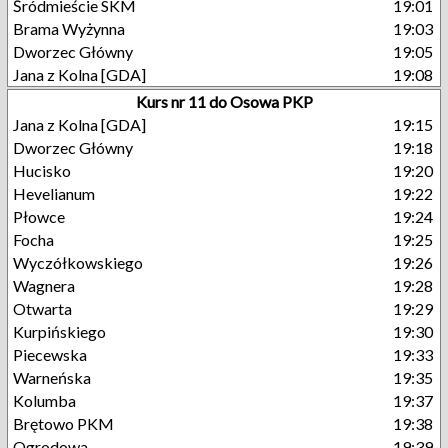
Śródmieście SKM
19:01
Brama Wyżynna
19:03
Dworzec Główny
19:05
Jana z Kolna [GDA]
19:08
Kurs nr 11 do Osowa PKP
Jana z Kolna [GDA]
19:15
Dworzec Główny
19:18
Hucisko
19:20
Hevelianum
19:22
Płowce
19:24
Focha
19:25
Wyczółkowskiego
19:26
Wagnera
19:28
Otwarta
19:29
Kurpińskiego
19:30
Piecewska
19:33
Warneńska
19:35
Kolumba
19:37
Brętowo PKM
19:38
Ogrodowa
19:39