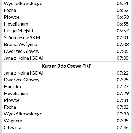
Wyczółkowskiego
06:51
Focha
06:52
Płowce
06:53
Hevelianum
06:55
Urząd Miejski
06:57
Śródmieście SKM
07:01
Brama Wyżynna
07:03
Dworzec Główny
07:05
Jana z Kolna [GDA]
07:08
Kurs nr 3 do Osowa PKP
Jana z Kolna [GDA]
07:22
Dworzec Główny
07:25
Hucisko
07:27
Hevelianum
07:29
Płowce
07:31
Focha
07:32
Wyczółkowskiego
07:33
Wagnera
07:35
Otwarta
07:36