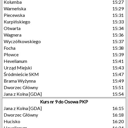
Kolumba
15:27
Warneńska
15:29
Piecewska
15:31
Kurpińskiego
15:33
Otwarta
15:34
Wagnera
15:36
Wyczółkowskiego
15:37
Focha
15:38
Płowce
15:39
Hevelianum
15:41
Urząd Miejski
15:43
Śródmieście SKM
15:47
Brama Wyżynna
15:49
Dworzec Główny
15:51
Jana z Kolna [GDA]
15:54
Kurs nr 9 do Osowa PKP
Jana z Kolna [GDA]
16:15
Dworzec Główny
16:18
Hucisko
16:20
Hevelianum
16:24