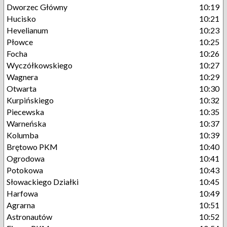
Dworzec Główny
10:19
Hucisko
10:21
Hevelianum
10:23
Płowce
10:25
Focha
10:26
Wyczółkowskiego
10:27
Wagnera
10:29
Otwarta
10:30
Kurpińskiego
10:32
Piecewska
10:35
Warneńska
10:37
Kolumba
10:39
Brętowo PKM
10:40
Ogrodowa
10:41
Potokowa
10:43
Słowackiego Działki
10:45
Harfowa
10:49
Agrarna
10:51
Astronautów
10:52