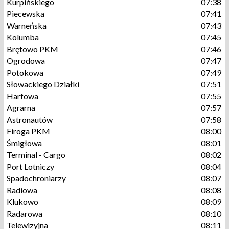
Kurpińskiego
07:38
Piecewska
07:41
Warneńska
07:43
Kolumba
07:45
Brętowo PKM
07:46
Ogrodowa
07:47
Potokowa
07:49
Słowackiego Działki
07:51
Harfowa
07:55
Agrarna
07:57
Astronautów
07:58
Firoga PKM
08:00
Śmigłowa
08:01
Terminal - Cargo
08:02
Port Lotniczy
08:04
Spadochroniarzy
08:07
Radiowa
08:08
Klukowo
08:09
Radarowa
08:10
Telewizyjna
08:11