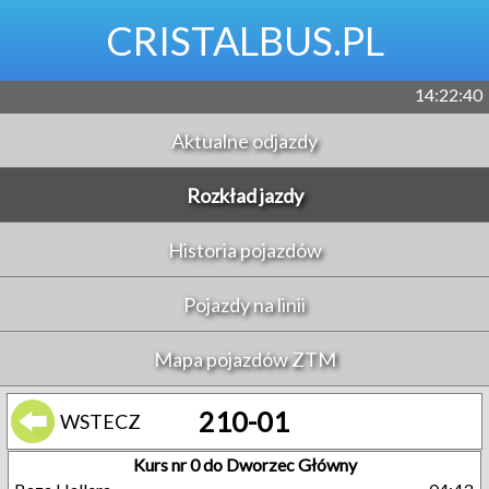
CRISTALBUS.PL
14:22:41
Aktualne odjazdy
Rozkład jazdy
Historia pojazdów
Pojazdy na linii
Mapa pojazdów ZTM
210-01
WSTECZ
Kurs nr 0 do Dworzec Główny