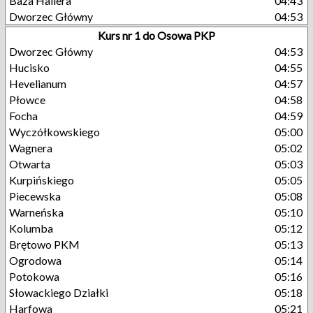
Baza Hallera
04:43
Dworzec Główny
04:53
Kurs nr 1 do Osowa PKP
Dworzec Główny
04:53
Hucisko
04:55
Hevelianum
04:57
Płowce
04:58
Focha
04:59
Wyczółkowskiego
05:00
Wagnera
05:02
Otwarta
05:03
Kurpińskiego
05:05
Piecewska
05:08
Warneńska
05:10
Kolumba
05:12
Brętowo PKM
05:13
Ogrodowa
05:14
Potokowa
05:16
Słowackiego Działki
05:18
Harfowa
05:21