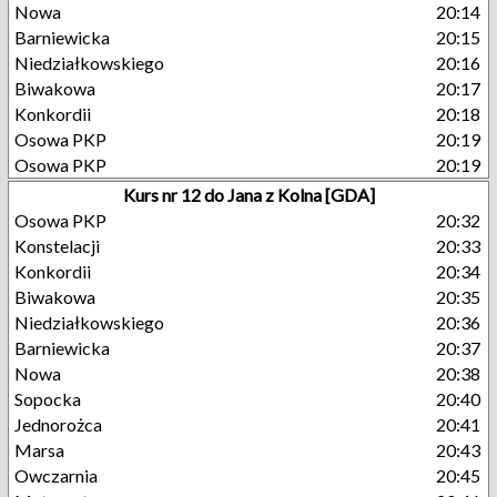
Nowa
20:14
Barniewicka
20:15
Niedziałkowskiego
20:16
Biwakowa
20:17
Konkordii
20:18
Osowa PKP
20:19
Osowa PKP
20:19
Kurs nr 12 do Jana z Kolna [GDA]
Osowa PKP
20:32
Konstelacji
20:33
Konkordii
20:34
Biwakowa
20:35
Niedziałkowskiego
20:36
Barniewicka
20:37
Nowa
20:38
Sopocka
20:40
Jednorożca
20:41
Marsa
20:43
Owczarnia
20:45