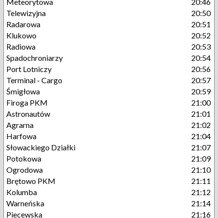
Meteorytowa
20:46
Telewizyjna
20:50
Radarowa
20:51
Klukowo
20:52
Radiowa
20:53
Spadochroniarzy
20:54
Port Lotniczy
20:56
Terminal - Cargo
20:57
Śmigłowa
20:59
Firoga PKM
21:00
Astronautów
21:01
Agrarna
21:02
Harfowa
21:04
Słowackiego Działki
21:07
Potokowa
21:09
Ogrodowa
21:10
Brętowo PKM
21:11
Kolumba
21:12
Warneńska
21:14
Piecewska
21:16