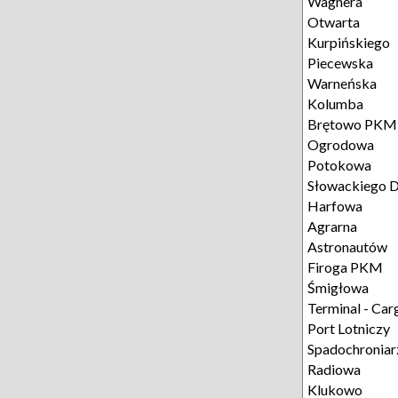
Wagnera
Otwarta
Kurpińskiego
Piecewska
Warneńska
Kolumba
Brętowo PKM
Ogrodowa
Potokowa
Słowackiego D
Harfowa
Agrarna
Astronautów
Firoga PKM
Śmigłowa
Terminal - Car
Port Lotniczy
Spadochroniar
Radiowa
Klukowo