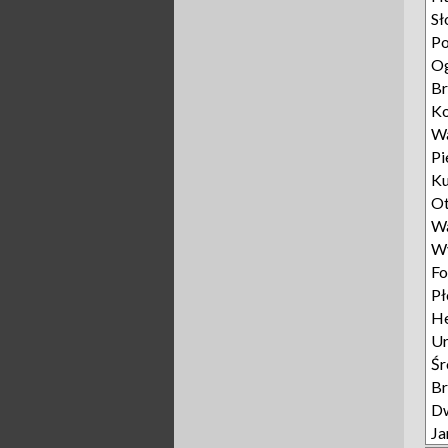
Sł
P
O
B
K
W
Pi
Ku
O
W
W
Fo
P
He
Ur
Śr
B
D
Ja