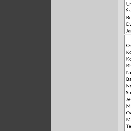
Ur
Śr
B
D
Ja
O
Ko
Ko
B
Ni
Ba
N
S
Je
M
O
M
Te