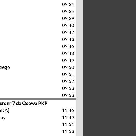
09:34
09:35
09:39
09:40
09:42
09:43
09:46
09:48
09:49
kiego
09:50
09:51
09:52
09:53
09:53
urs nr 7 do Osowa PKP
[GDA]
11:46
wny
11:49
11:51
11:53