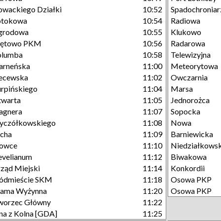
owackiego Działki
10:52
Spadochroniar
otokowa
10:54
Radiowa
grodowa
10:55
Klukowo
rętowo PKM
10:56
Radarowa
olumba
10:58
Telewizyjna
arneńska
11:00
Meteorytowa
ecewska
11:02
Owczarnia
rpińskiego
11:04
Marsa
twarta
11:05
Jednorożca
agnera
11:07
Sopocka
yczółkowskiego
11:08
Nowa
cha
11:09
Barniewicka
łowce
11:10
Niedziałkows
velianum
11:12
Biwakowa
ząd Miejski
11:14
Konkordii
ódmieście SKM
11:18
Osowa PKP
rama Wyżynna
11:20
Osowa PKP
worzec Główny
11:22
na z Kolna [GDA]
11:25