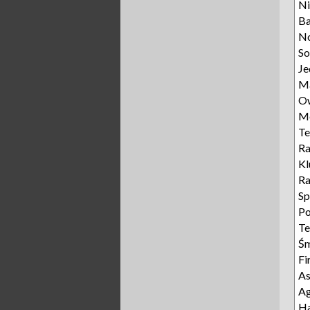
Ni
Ba
N
S
Je
M
O
M
Te
R
K
R
Sp
Po
Te
Ś
F
As
Ag
H