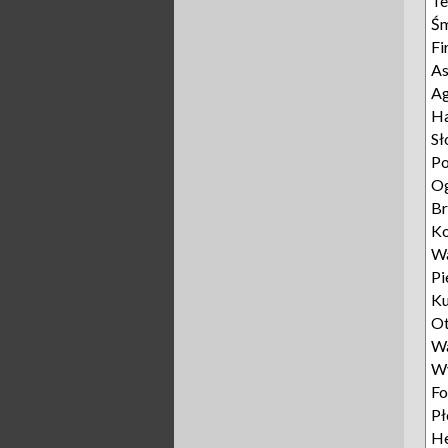
Te
Ś
F
As
Ag
H
Sł
P
O
B
K
W
Pi
Ku
O
W
W
Fo
P
He