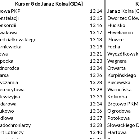
Kurs nr 8 do Jana z Kolna [GDA]
K
sowa PKP
13:14
Jana z Kolna 
nstelacji
13:15
Dworzec Głó
nkordii
13:16
Hucisko
iwakowa
13:17
Hevelianum
edziałkowskiego
13:18
Płowce
rniewicka
13:19
Focha
owa
13:21
Wyczółkowsk
opocka
13:23
Wagnera
dnorożca
13:24
Otwarta
arsa
13:26
Kurpińskiego
wczarnia
13:28
Piecewska
eteorytowa
13:29
Warneńska
lewizyjna
13:33
Kolumba
adarowa
13:34
Brętowo PKM
lukowo
13:36
Ogrodowa
adiowa
13:37
Potokowa
adochroniarzy
13:38
Słowackiego D
rt Lotniczy
13:40
Harfowa