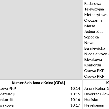
Radarowa
Telewizyjna
Meteorytowa
Owczarnia
Marsa
Jednorożca
Sopocka
Nowa
Barniewicka
Niedziałkows
Biwakowa
Konkordii
Osowa PKP
Osowa PKP
Kurs nr 6 do Jana z Kolna [GDA]
K
sowa PKP
10:14
Jana z Kolna 
nstelacji
10:15
Dworzec Głó
nkordii
10:16
Hucisko
iwakowa
10:17
Hevelianum