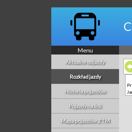
C
Menu
Aktualne odjazdy
Rozkład jazdy
P
Historia pojazdów
Ja
Pojazdy na linii
Mapa pojazdów ZTM