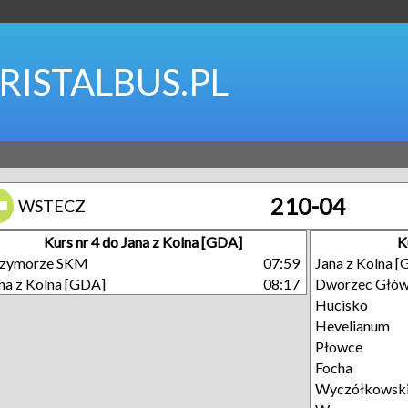
RISTALBUS.PL
210-04
WSTECZ
Kurs nr 4 do Jana z Kolna [GDA]
K
rzymorze SKM
07:59
Jana z Kolna 
na z Kolna [GDA]
08:17
Dworzec Głó
Hucisko
Hevelianum
Płowce
Focha
Wyczółkowsk