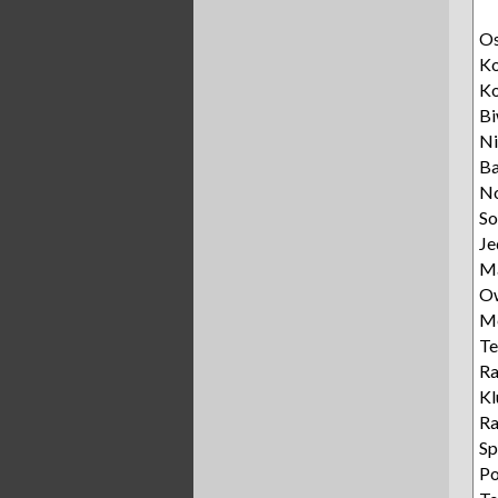
O
Ko
Ko
B
Ni
Ba
N
S
Je
M
O
M
Te
R
K
R
Sp
Po