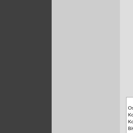
O
Ko
Ko
B