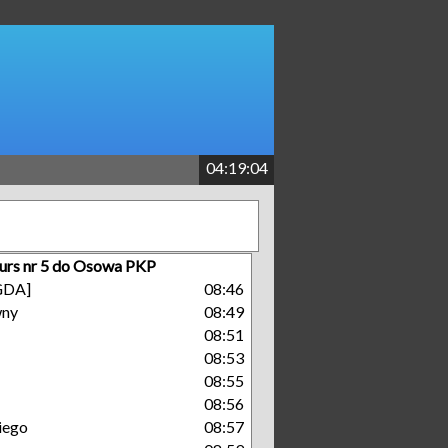
04:19:04
urs nr 5 do Osowa PKP
[GDA]
08:46
wny
08:49
08:51
08:53
08:55
08:56
iego
08:57