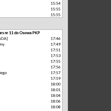
15:54
15:55
15:55
rs nr 11 do Osowa PKP
[GDA]
17:46
wny
17:49
17:51
17:53
17:55
17:56
iego
17:57
17:59
18:00
18:01
18:04
18:06
18:08