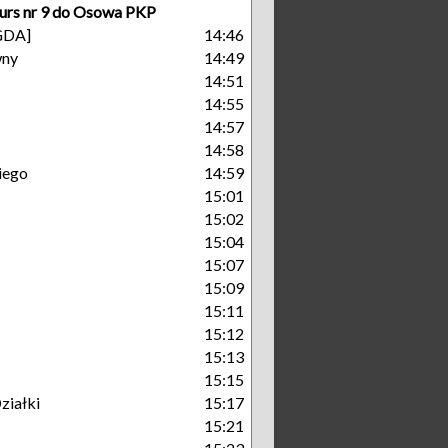
urs nr 9 do Osowa PKP
[GDA]
14:46
wny
14:49
14:51
14:55
14:57
14:58
iego
14:59
15:01
15:02
15:04
15:07
15:09
15:11
15:12
15:13
15:15
ziałki
15:17
15:21