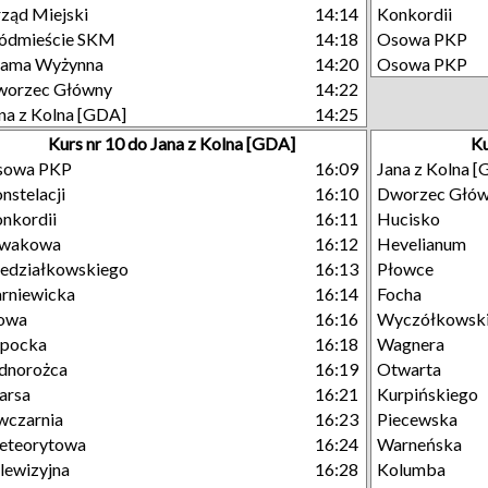
ząd Miejski
14:14
Konkordii
ódmieście SKM
14:18
Osowa PKP
rama Wyżynna
14:20
Osowa PKP
worzec Główny
14:22
na z Kolna [GDA]
14:25
Kurs nr 10 do Jana z Kolna [GDA]
Ku
sowa PKP
16:09
Jana z Kolna 
nstelacji
16:10
Dworzec Głó
nkordii
16:11
Hucisko
iwakowa
16:12
Hevelianum
edziałkowskiego
16:13
Płowce
rniewicka
16:14
Focha
owa
16:16
Wyczółkowsk
opocka
16:18
Wagnera
dnorożca
16:19
Otwarta
arsa
16:21
Kurpińskiego
wczarnia
16:23
Piecewska
eteorytowa
16:24
Warneńska
lewizyjna
16:28
Kolumba