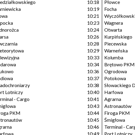
edziałkowskiego
10:18
Płowce
rniewicka
10:19
Focha
owa
10:21
Wyczółkowsk
opocka
10:23
Wagnera
dnorożca
10:24
Otwarta
arsa
10:26
Kurpińskiego
wczarnia
10:28
Piecewska
eteorytowa
10:29
Warneńska
lewizyjna
10:33
Kolumba
adarowa
10:34
Brętowo PKM
lukowo
10:36
Ogrodowa
adiowa
10:37
Potokowa
adochroniarzy
10:38
Słowackiego D
rt Lotniczy
10:40
Harfowa
rminal - Cargo
10:41
Agrarna
migłowa
10:43
Astronautów
iroga PKM
10:44
Firoga PKM
tronautów
10:45
Śmigłowa
rarna
10:46
Terminal - Car
arfowa
10:49
Port Lotniczy