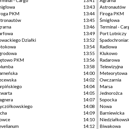
rminal - Cargo
13:41
Agrarna
migłowa
13:43
Astronautów
iroga PKM
13:44
Firoga PKM
tronautów
13:45
Śmigłowa
rarna
13:46
Terminal - Car
arfowa
13:49
Port Lotniczy
owackiego Działki
13:52
Spadochroniar
otokowa
13:54
Radiowa
grodowa
13:55
Klukowo
rętowo PKM
13:56
Radarowa
olumba
13:58
Telewizyjna
arneńska
14:00
Meteorytowa
ecewska
14:02
Owczarnia
rpińskiego
14:04
Marsa
twarta
14:05
Jednorożca
agnera
14:07
Sopocka
yczółkowskiego
14:08
Nowa
cha
14:09
Barniewicka
łowce
14:10
Niedziałkows
velianum
14:12
Biwakowa