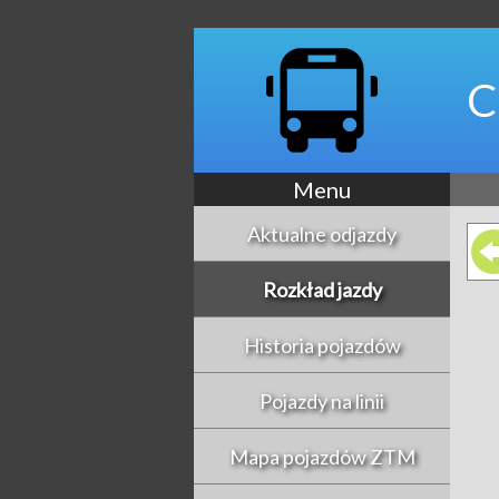
C
Menu
Aktualne odjazdy
Rozkład jazdy
Historia pojazdów
Pojazdy na linii
Mapa pojazdów ZTM