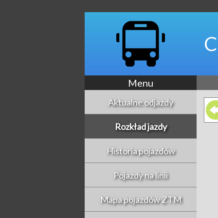
C
Menu
Aktualne odjazdy
Rozkład jazdy
Historia pojazdów
Pojazdy na linii
Mapa pojazdów ZTM