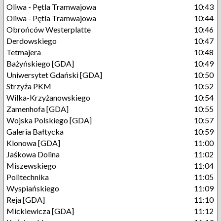
Oliwa - Pętla Tramwajowa
10:43
Oliwa - Pętla Tramwajowa
10:44
Obrońców Westerplatte
10:46
Derdowskiego
10:47
Tetmajera
10:48
Bażyńskiego [GDA]
10:49
Uniwersytet Gdański [GDA]
10:50
Strzyża PKM
10:52
Wilka-Krzyżanowskiego
10:54
Zamenhofa [GDA]
10:55
Wojska Polskiego [GDA]
10:57
Galeria Bałtycka
10:59
Klonowa [GDA]
11:00
Jaśkowa Dolina
11:02
Miszewskiego
11:04
Politechnika
11:05
Wyspiańskiego
11:09
Reja [GDA]
11:10
Mickiewicza [GDA]
11:12