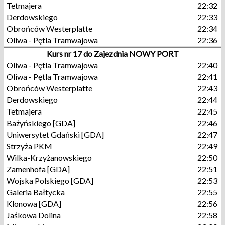
Tetmajera
22:32
Derdowskiego
22:33
Obrońców Westerplatte
22:34
Oliwa - Pętla Tramwajowa
22:36
Kurs nr 17 do Zajezdnia NOWY PORT
Oliwa - Pętla Tramwajowa
22:40
Oliwa - Pętla Tramwajowa
22:41
Obrońców Westerplatte
22:43
Derdowskiego
22:44
Tetmajera
22:45
Bażyńskiego [GDA]
22:46
Uniwersytet Gdański [GDA]
22:47
Strzyża PKM
22:49
Wilka-Krzyżanowskiego
22:50
Zamenhofa [GDA]
22:51
Wojska Polskiego [GDA]
22:53
Galeria Bałtycka
22:55
Klonowa [GDA]
22:56
Jaśkowa Dolina
22:58