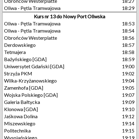
Obrońców Westerplatte
18:27
Oliwa - Pętla Tramwajowa
18:29
Kurs nr 13 do Nowy Port Oliwska
Oliwa - Pętla Tramwajowa
18:53
Oliwa - Pętla Tramwajowa
18:54
Obrońców Westerplatte
18:56
Derdowskiego
18:57
Tetmajera
18:58
Bażyńskiego [GDA]
18:59
Uniwersytet Gdański [GDA]
19:00
Strzyża PKM
19:02
Wilka-Krzyżanowskiego
19:04
Zamenhofa [GDA]
19:05
Wojska Polskiego [GDA]
19:07
Galeria Bałtycka
19:09
Klonowa [GDA]
19:10
Jaśkowa Dolina
19:12
Miszewskiego
19:14
Politechnika
19:15
Wyspiańskiego
19:19