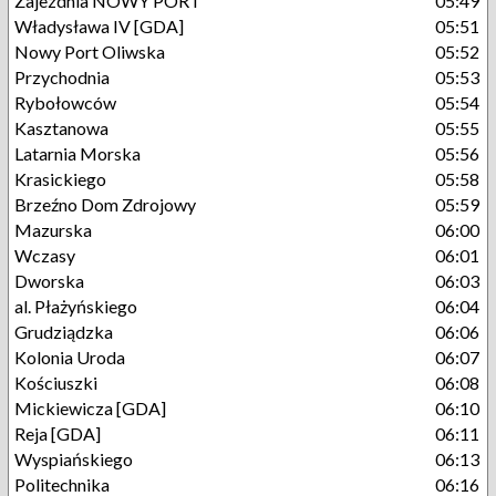
Zajezdnia NOWY PORT
05:49
Władysława IV [GDA]
05:51
Nowy Port Oliwska
05:52
Przychodnia
05:53
Rybołowców
05:54
Kasztanowa
05:55
Latarnia Morska
05:56
Krasickiego
05:58
Brzeźno Dom Zdrojowy
05:59
Mazurska
06:00
Wczasy
06:01
Dworska
06:03
al. Płażyńskiego
06:04
Grudziądzka
06:06
Kolonia Uroda
06:07
Kościuszki
06:08
Mickiewicza [GDA]
06:10
Reja [GDA]
06:11
Wyspiańskiego
06:13
Politechnika
06:16