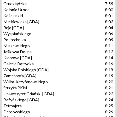
Grudziądzka
17:59
Kolonia Uroda
18:00
Kościuszki
18:01
Mickiewicza [GDA]
18:03
Reja [GDA]
18:04
Wyspiańskiego
18:06
Politechnika
18:09
Miszewskiego
18:11
Jaśkowa Dolina
18:13
Klonowa [GDA]
18:14
Galeria Bałtycka
18:16
Wojska Polskiego [GDA]
18:18
Zamenhofa [GDA]
18:19
Wilka-Krzyżanowskiego
18:20
Strzyża PKM
18:21
Uniwersytet Gdański [GDA]
18:23
Bażyńskiego [GDA]
18:24
Tetmajera
18:25
Derdowskiego
18:26