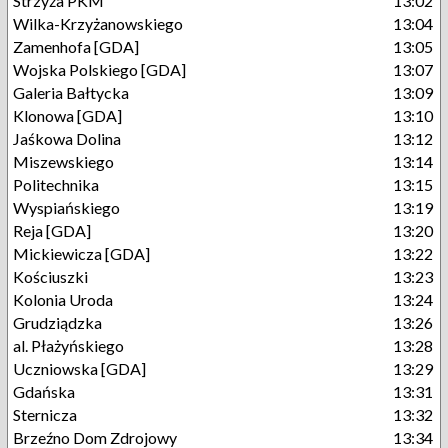
Strzyża PKM
13:02
Wilka-Krzyżanowskiego
13:04
Zamenhofa [GDA]
13:05
Wojska Polskiego [GDA]
13:07
Galeria Bałtycka
13:09
Klonowa [GDA]
13:10
Jaśkowa Dolina
13:12
Miszewskiego
13:14
Politechnika
13:15
Wyspiańskiego
13:19
Reja [GDA]
13:20
Mickiewicza [GDA]
13:22
Kościuszki
13:23
Kolonia Uroda
13:24
Grudziądzka
13:26
al. Płażyńskiego
13:28
Uczniowska [GDA]
13:29
Gdańska
13:31
Sternicza
13:32
Brzeźno Dom Zdrojowy
13:34