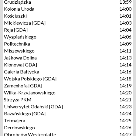
Grudziądzka
13:59
Kolonia Uroda
14:00
Kościuszki
14:01
Mickiewicza [GDA]
14:03
Reja [GDA]
14:04
Wyspiańskiego
14:06
Politechnika
14:09
Miszewskiego
14:11
Jaśkowa Dolina
14:13
Klonowa [GDA]
14:14
Galeria Bałtycka
14:16
Wojska Polskiego [GDA]
14:18
Zamenhofa [GDA]
14:19
Wilka-Krzyżanowskiego
14:20
Strzyża PKM
14:21
Uniwersytet Gdański [GDA]
14:23
Bażyńskiego [GDA]
14:24
Tetmajera
14:25
Derdowskiego
14:26
Obrońców Westerplatte
14:27