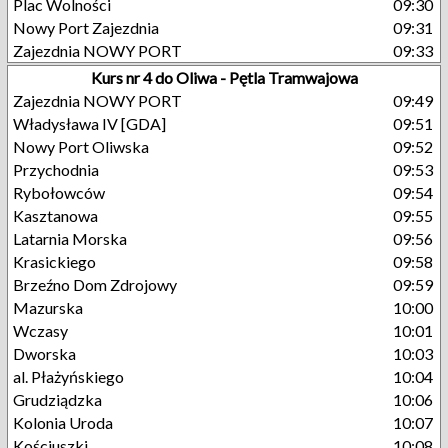
Plac Wolności
09:30
Nowy Port Zajezdnia
09:31
Zajezdnia NOWY PORT
09:33
Kurs nr 4 do Oliwa - Pętla Tramwajowa
Zajezdnia NOWY PORT
09:49
Władysława IV [GDA]
09:51
Nowy Port Oliwska
09:52
Przychodnia
09:53
Rybołowców
09:54
Kasztanowa
09:55
Latarnia Morska
09:56
Krasickiego
09:58
Brzeźno Dom Zdrojowy
09:59
Mazurska
10:00
Wczasy
10:01
Dworska
10:03
al. Płażyńskiego
10:04
Grudziądzka
10:06
Kolonia Uroda
10:07
Kościuszki
10:08