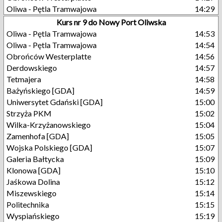
Oliwa - Pętla Tramwajowa
14:29
Kurs nr 9 do Nowy Port Oliwska
Oliwa - Pętla Tramwajowa
14:53
Oliwa - Pętla Tramwajowa
14:54
Obrońców Westerplatte
14:56
Derdowskiego
14:57
Tetmajera
14:58
Bażyńskiego [GDA]
14:59
Uniwersytet Gdański [GDA]
15:00
Strzyża PKM
15:02
Wilka-Krzyżanowskiego
15:04
Zamenhofa [GDA]
15:05
Wojska Polskiego [GDA]
15:07
Galeria Bałtycka
15:09
Klonowa [GDA]
15:10
Jaśkowa Dolina
15:12
Miszewskiego
15:14
Politechnika
15:15
Wyspiańskiego
15:19