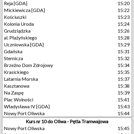
Reja [GDA]
15:20
Mickiewicza [GDA]
15:22
Kościuszki
15:23
Kolonia Uroda
15:24
Grudziądzka
15:26
al. Płażyńskiego
15:28
Uczniowska [GDA]
15:29
Gdańska
15:31
Sternicza
15:32
Brzeźno Dom Zdrojowy
15:34
Krasickiego
15:35
Latarnia Morska
15:37
Kasztanowa
15:38
Na Zaspę
15:39
Plac Wolności
15:41
Władysława IV [GDA]
15:43
Nowy Port Oliwska
15:44
Kurs nr 10 do Oliwa - Pętla Tramwajowa
Nowy Port Oliwska
15:45