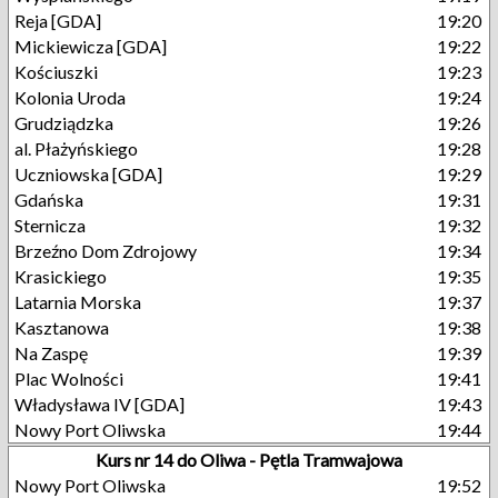
Reja [GDA]
19:20
Mickiewicza [GDA]
19:22
Kościuszki
19:23
Kolonia Uroda
19:24
Grudziądzka
19:26
al. Płażyńskiego
19:28
Uczniowska [GDA]
19:29
Gdańska
19:31
Sternicza
19:32
Brzeźno Dom Zdrojowy
19:34
Krasickiego
19:35
Latarnia Morska
19:37
Kasztanowa
19:38
Na Zaspę
19:39
Plac Wolności
19:41
Władysława IV [GDA]
19:43
Nowy Port Oliwska
19:44
Kurs nr 14 do Oliwa - Pętla Tramwajowa
Nowy Port Oliwska
19:52