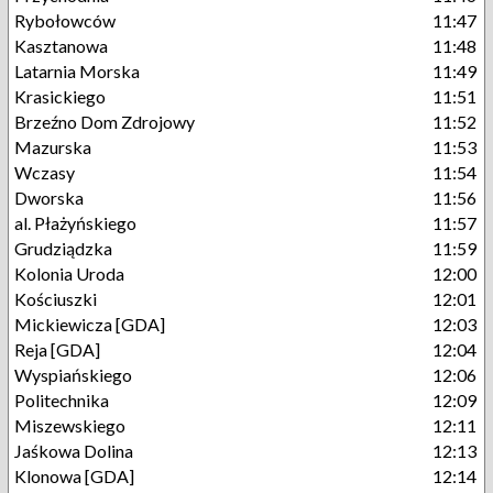
Rybołowców
11:47
Kasztanowa
11:48
Latarnia Morska
11:49
Krasickiego
11:51
Brzeźno Dom Zdrojowy
11:52
Mazurska
11:53
Wczasy
11:54
Dworska
11:56
al. Płażyńskiego
11:57
Grudziądzka
11:59
Kolonia Uroda
12:00
Kościuszki
12:01
Mickiewicza [GDA]
12:03
Reja [GDA]
12:04
Wyspiańskiego
12:06
Politechnika
12:09
Miszewskiego
12:11
Jaśkowa Dolina
12:13
Klonowa [GDA]
12:14