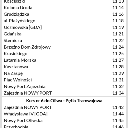
Kościuszki
11:13
Kolonia Uroda
11:14
Grudziądzka
11:16
al. Płażyńskiego
11:18
Uczniowska [GDA]
11:19
Gdańska
11:21
Sternicza
11:22
Brzeźno Dom Zdrojowy
11:24
Krasickiego
11:25
Latarnia Morska
11:27
Kasztanowa
11:28
Na Zaspę
11:29
Plac Wolności
11:31
Nowy Port Zajezdnia
11:32
Zajezdnia NOWY PORT
11:34
Kurs nr 6 do Oliwa - Pętla Tramwajowa
Zajezdnia NOWY PORT
11:42
Władysława IV [GDA]
11:44
Nowy Port Oliwska
11:45
Przychodnia
11:46