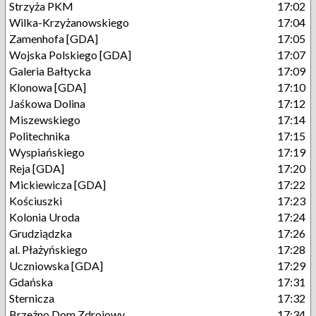
Strzyża PKM
17:02
Wilka-Krzyżanowskiego
17:04
Zamenhofa [GDA]
17:05
Wojska Polskiego [GDA]
17:07
Galeria Bałtycka
17:09
Klonowa [GDA]
17:10
Jaśkowa Dolina
17:12
Miszewskiego
17:14
Politechnika
17:15
Wyspiańskiego
17:19
Reja [GDA]
17:20
Mickiewicza [GDA]
17:22
Kościuszki
17:23
Kolonia Uroda
17:24
Grudziądzka
17:26
al. Płażyńskiego
17:28
Uczniowska [GDA]
17:29
Gdańska
17:31
Sternicza
17:32
Brzeźno Dom Zdrojowy
17:34