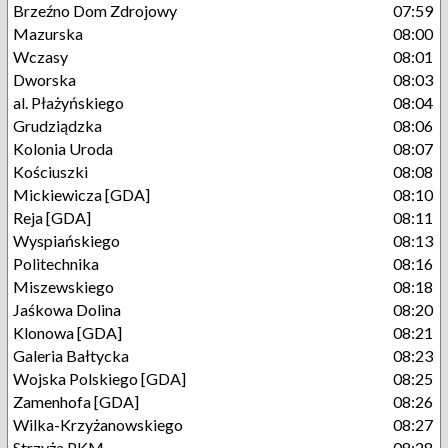
Brzeźno Dom Zdrojowy
07:59
Mazurska
08:00
Wczasy
08:01
Dworska
08:03
al. Płażyńskiego
08:04
Grudziądzka
08:06
Kolonia Uroda
08:07
Kościuszki
08:08
Mickiewicza [GDA]
08:10
Reja [GDA]
08:11
Wyspiańskiego
08:13
Politechnika
08:16
Miszewskiego
08:18
Jaśkowa Dolina
08:20
Klonowa [GDA]
08:21
Galeria Bałtycka
08:23
Wojska Polskiego [GDA]
08:25
Zamenhofa [GDA]
08:26
Wilka-Krzyżanowskiego
08:27
Strzyża PKM
08:28