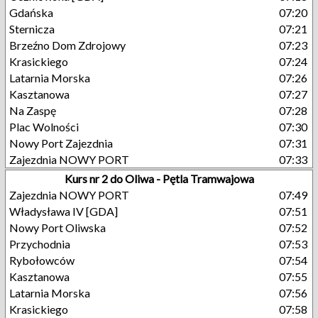
Gdańska
07:20
Sternicza
07:21
Brzeźno Dom Zdrojowy
07:23
Krasickiego
07:24
Latarnia Morska
07:26
Kasztanowa
07:27
Na Zaspę
07:28
Plac Wolności
07:30
Nowy Port Zajezdnia
07:31
Zajezdnia NOWY PORT
07:33
Kurs nr 2 do Oliwa - Pętla Tramwajowa
Zajezdnia NOWY PORT
07:49
Władysława IV [GDA]
07:51
Nowy Port Oliwska
07:52
Przychodnia
07:53
Rybołowców
07:54
Kasztanowa
07:55
Latarnia Morska
07:56
Krasickiego
07:58