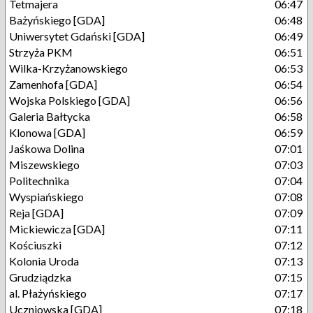
Tetmajera
06:47
Bażyńskiego [GDA]
06:48
Uniwersytet Gdański [GDA]
06:49
Strzyża PKM
06:51
Wilka-Krzyżanowskiego
06:53
Zamenhofa [GDA]
06:54
Wojska Polskiego [GDA]
06:56
Galeria Bałtycka
06:58
Klonowa [GDA]
06:59
Jaśkowa Dolina
07:01
Miszewskiego
07:03
Politechnika
07:04
Wyspiańskiego
07:08
Reja [GDA]
07:09
Mickiewicza [GDA]
07:11
Kościuszki
07:12
Kolonia Uroda
07:13
Grudziądzka
07:15
al. Płażyńskiego
07:17
Uczniowska [GDA]
07:18