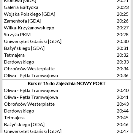
Klonowa [GDA]
20:21
Galeria Bałtycka
20:23
Wojska Polskiego [GDA]
20:25
Zamenhofa [GDA]
20:26
Wilka-Krzyżanowskiego
20:27
Strzyża PKM
20:28
Uniwersytet Gdański [GDA]
20:30
Bażyńskiego [GDA]
20:31
Tetmajera
20:32
Derdowskiego
20:33
Obrońców Westerplatte
20:34
Oliwa - Pętla Tramwajowa
20:36
Kurs nr 15 do Zajezdnia NOWY PORT
Oliwa - Pętla Tramwajowa
20:40
Oliwa - Pętla Tramwajowa
20:41
Obrońców Westerplatte
20:43
Derdowskiego
20:44
Tetmajera
20:45
Bażyńskiego [GDA]
20:46
Uniwersytet Gdański [GDA]
20:47