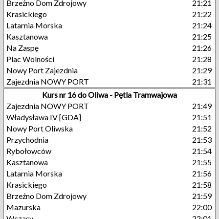
Brzeźno Dom Zdrojowy
21:21
Krasickiego
21:22
Latarnia Morska
21:24
Kasztanowa
21:25
Na Zaspę
21:26
Plac Wolności
21:28
Nowy Port Zajezdnia
21:29
Zajezdnia NOWY PORT
21:31
Kurs nr 16 do Oliwa - Pętla Tramwajowa
Zajezdnia NOWY PORT
21:49
Władysława IV [GDA]
21:51
Nowy Port Oliwska
21:52
Przychodnia
21:53
Rybołowców
21:54
Kasztanowa
21:55
Latarnia Morska
21:56
Krasickiego
21:58
Brzeźno Dom Zdrojowy
21:59
Mazurska
22:00
Wczasy
22:01