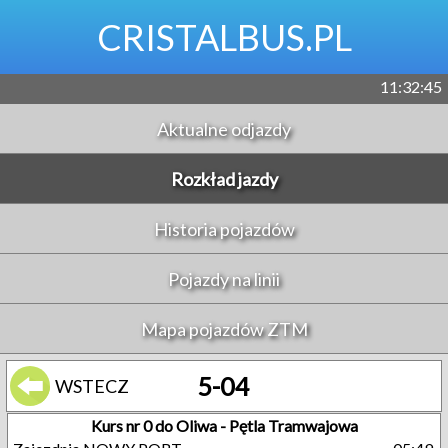
CRISTALBUS.PL
11:32:46
Aktualne odjazdy
Rozkład jazdy
Historia pojazdów
Pojazdy na linii
Mapa pojazdów ZTM
5-04
WSTECZ
Kurs nr 0 do Oliwa - Pętla Tramwajowa