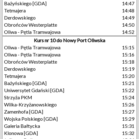
Bażyńskiego [GDA]
14:47
Tetmajera
14:48
Derdowskiego
14:49
Obrońców Westerplatte
14:50
Oliwa - Pętla Tramwajowa
14:52
Kurs nr 10 do Nowy Port Oliwska
Oliwa - Pętla Tramwajowa
15:15
Oliwa - Pętla Tramwajowa
15:16
Obrońców Westerplatte
15:18
Derdowskiego
15:19
Tetmajera
15:20
Bażyńskiego [GDA]
15:21
Uniwersytet Gdański [GDA]
15:22
Strzyża PKM
15:24
Wilka-Krzyżanowskiego
15:26
Zamenhofa [GDA]
15:27
Wojska Polskiego [GDA]
15:29
Galeria Bałtycka
15:31
Klonowa [GDA]
15:32