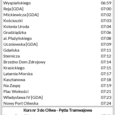
Wyspiańskiego
06:59
Reja [GDA]
07:00
Mickiewicza [GDA]
07:02
Kościuszki
07:03
Kolonia Uroda
07:04
Grudziądzka
07:06
al. Płażyńskiego
07:08
Uczniowska [GDA]
07:09
Gdańska
07:11
Sternicza
07:12
Brzeźno Dom Zdrojowy
07:14
Krasickiego
07:15
Latarnia Morska
07:17
Kasztanowa
07:18
Na Zaspę
07:19
Plac Wolności
07:21
Władysława IV [GDA]
07:23
Nowy Port Oliwska
07:24
Kurs nr 3 do Oliwa - Pętla Tramwajowa