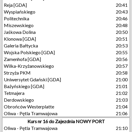
Reja [GDA]
20:41
Wyspiańskiego
20:43
Politechnika
20:46
Miszewskiego
20:48
Jaśkowa Dolina
20:50
Klonowa [GDA]
20:51
Galeria Bałtycka
20:53
Wojska Polskiego [GDA]
20:55
Zamenhofa [GDA]
20:56
Wilka-Krzyżanowskiego
20:57
Strzyża PKM
20:58
Uniwersytet Gdański [GDA]
21:00
Bażyńskiego [GDA]
21:01
Tetmajera
21:02
Derdowskiego
21:03
Obrońców Westerplatte
21:04
Oliwa - Pętla Tramwajowa
21:06
Kurs nr 16 do Zajezdnia NOWY PORT
Oliwa - Pętla Tramwajowa
21:10