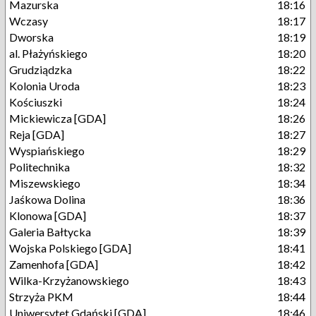
Mazurska
18:16
Wczasy
18:17
Dworska
18:19
al. Płażyńskiego
18:20
Grudziądzka
18:22
Kolonia Uroda
18:23
Kościuszki
18:24
Mickiewicza [GDA]
18:26
Reja [GDA]
18:27
Wyspiańskiego
18:29
Politechnika
18:32
Miszewskiego
18:34
Jaśkowa Dolina
18:36
Klonowa [GDA]
18:37
Galeria Bałtycka
18:39
Wojska Polskiego [GDA]
18:41
Zamenhofa [GDA]
18:42
Wilka-Krzyżanowskiego
18:43
Strzyża PKM
18:44
Uniwersytet Gdański [GDA]
18:46