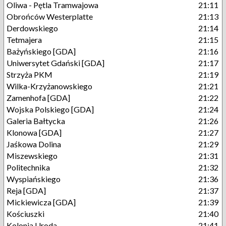
Oliwa - Pętla Tramwajowa
21:11
Obrońców Westerplatte
21:13
Derdowskiego
21:14
Tetmajera
21:15
Bażyńskiego [GDA]
21:16
Uniwersytet Gdański [GDA]
21:17
Strzyża PKM
21:19
Wilka-Krzyżanowskiego
21:21
Zamenhofa [GDA]
21:22
Wojska Polskiego [GDA]
21:24
Galeria Bałtycka
21:26
Klonowa [GDA]
21:27
Jaśkowa Dolina
21:29
Miszewskiego
21:31
Politechnika
21:32
Wyspiańskiego
21:36
Reja [GDA]
21:37
Mickiewicza [GDA]
21:39
Kościuszki
21:40
Kolonia Uroda
21:41