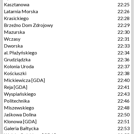
Kasztanowa
22:25
Latarnia Morska
22:26
Krasickiego
22:28
Brzeźno Dom Zdrojowy
22:29
Mazurska
22:30
Wczasy
22:31
Dworska
22:33
al. Płażyńskiego
22:34
Grudziądzka
22:36
Kolonia Uroda
22:37
Kościuszki
22:38
Mickiewicza [GDA]
22:40
Reja [GDA]
22:41
Wyspiańskiego
22:43
Politechnika
22:46
Miszewskiego
22:48
Jaśkowa Dolina
22:50
Klonowa [GDA]
22:51
Galeria Bałtycka
22:53