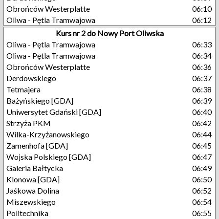
Obrońców Westerplatte
06:10
Oliwa - Pętla Tramwajowa
06:12
Kurs nr 2 do Nowy Port Oliwska
Oliwa - Pętla Tramwajowa
06:33
Oliwa - Pętla Tramwajowa
06:34
Obrońców Westerplatte
06:36
Derdowskiego
06:37
Tetmajera
06:38
Bażyńskiego [GDA]
06:39
Uniwersytet Gdański [GDA]
06:40
Strzyża PKM
06:42
Wilka-Krzyżanowskiego
06:44
Zamenhofa [GDA]
06:45
Wojska Polskiego [GDA]
06:47
Galeria Bałtycka
06:49
Klonowa [GDA]
06:50
Jaśkowa Dolina
06:52
Miszewskiego
06:54
Politechnika
06:55