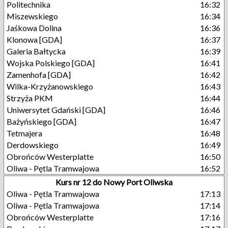
Politechnika
16:32
Miszewskiego
16:34
Jaśkowa Dolina
16:36
Klonowa [GDA]
16:37
Galeria Bałtycka
16:39
Wojska Polskiego [GDA]
16:41
Zamenhofa [GDA]
16:42
Wilka-Krzyżanowskiego
16:43
Strzyża PKM
16:44
Uniwersytet Gdański [GDA]
16:46
Bażyńskiego [GDA]
16:47
Tetmajera
16:48
Derdowskiego
16:49
Obrońców Westerplatte
16:50
Oliwa - Pętla Tramwajowa
16:52
Kurs nr 12 do Nowy Port Oliwska
Oliwa - Pętla Tramwajowa
17:13
Oliwa - Pętla Tramwajowa
17:14
Obrońców Westerplatte
17:16