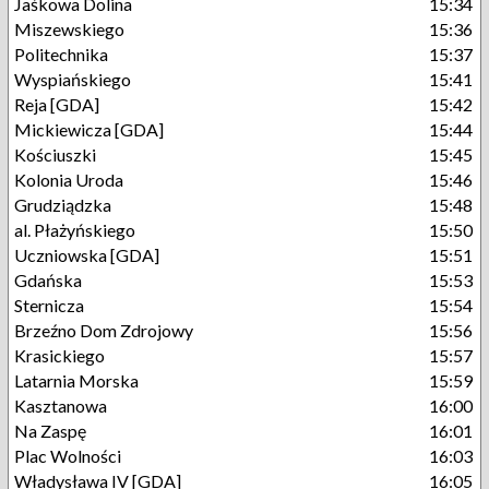
Jaśkowa Dolina
15:34
Miszewskiego
15:36
Politechnika
15:37
Wyspiańskiego
15:41
Reja [GDA]
15:42
Mickiewicza [GDA]
15:44
Kościuszki
15:45
Kolonia Uroda
15:46
Grudziądzka
15:48
al. Płażyńskiego
15:50
Uczniowska [GDA]
15:51
Gdańska
15:53
Sternicza
15:54
Brzeźno Dom Zdrojowy
15:56
Krasickiego
15:57
Latarnia Morska
15:59
Kasztanowa
16:00
Na Zaspę
16:01
Plac Wolności
16:03
Władysława IV [GDA]
16:05