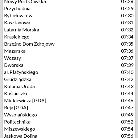
Nowy Port Oliwska
07:28
Przychodnia
07:29
Rybołowców
07:30
Kasztanowa
07:31
Latarnia Morska
07:32
Krasickiego
07:34
Brzeźno Dom Zdrojowy
07:35
Mazurska
07:36
Wczasy
07:37
Dworska
07:39
al. Płażyńskiego
07:40
Grudziądzka
07:42
Kolonia Uroda
07:43
Kościuszki
07:44
Mickiewicza [GDA]
07:46
Reja [GDA]
07:47
Wyspiańskiego
07:49
Politechnika
07:52
Miszewskiego
07:54
Jaśkowa Dolina
07:56