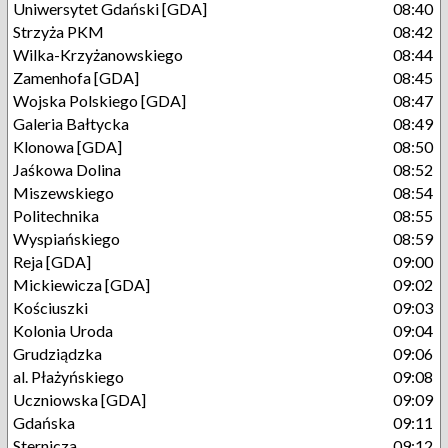
Uniwersytet Gdański [GDA]
08:40
Strzyża PKM
08:42
Wilka-Krzyżanowskiego
08:44
Zamenhofa [GDA]
08:45
Wojska Polskiego [GDA]
08:47
Galeria Bałtycka
08:49
Klonowa [GDA]
08:50
Jaśkowa Dolina
08:52
Miszewskiego
08:54
Politechnika
08:55
Wyspiańskiego
08:59
Reja [GDA]
09:00
Mickiewicza [GDA]
09:02
Kościuszki
09:03
Kolonia Uroda
09:04
Grudziądzka
09:06
al. Płażyńskiego
09:08
Uczniowska [GDA]
09:09
Gdańska
09:11
Sternicza
09:12