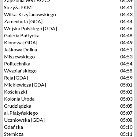
Zajezdnia WRZESZCZ
04:39
Strzyża PKM
04:41
Wilka-Krzyżanowskiego
04:43
Zamenhofa [GDA]
04:44
Wojska Polskiego [GDA]
04:46
Galeria Bałtycka
04:48
Klonowa [GDA]
04:49
Jaśkowa Dolina
04:51
Miszewskiego
04:53
Politechnika
04:54
Wyspiańskiego
04:58
Reja [GDA]
04:59
Mickiewicza [GDA]
05:01
Kościuszki
05:02
Kolonia Uroda
05:03
Grudziądzka
05:05
al. Płażyńskiego
05:07
Uczniowska [GDA]
05:08
Gdańska
05:10
Sternicza
05:11