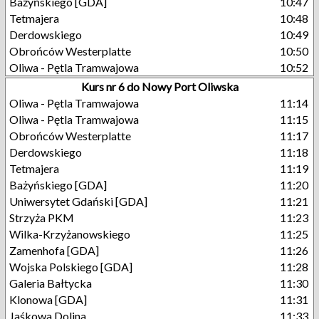
Bażyńskiego [GDA]
10:47
Tetmajera
10:48
Derdowskiego
10:49
Obrońców Westerplatte
10:50
Oliwa - Pętla Tramwajowa
10:52
Kurs nr 6 do Nowy Port Oliwska
Oliwa - Pętla Tramwajowa
11:14
Oliwa - Pętla Tramwajowa
11:15
Obrońców Westerplatte
11:17
Derdowskiego
11:18
Tetmajera
11:19
Bażyńskiego [GDA]
11:20
Uniwersytet Gdański [GDA]
11:21
Strzyża PKM
11:23
Wilka-Krzyżanowskiego
11:25
Zamenhofa [GDA]
11:26
Wojska Polskiego [GDA]
11:28
Galeria Bałtycka
11:30
Klonowa [GDA]
11:31
Jaśkowa Dolina
11:33