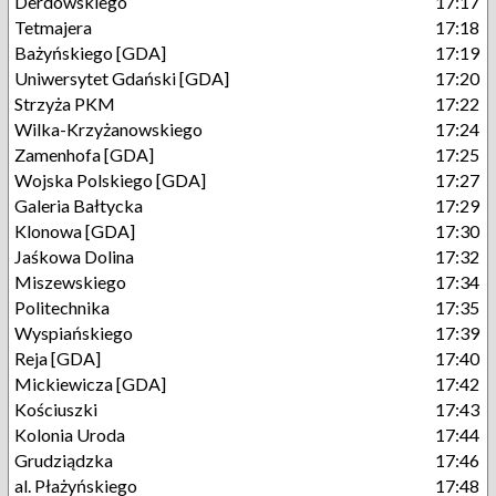
Derdowskiego
17:17
Tetmajera
17:18
Bażyńskiego [GDA]
17:19
Uniwersytet Gdański [GDA]
17:20
Strzyża PKM
17:22
Wilka-Krzyżanowskiego
17:24
Zamenhofa [GDA]
17:25
Wojska Polskiego [GDA]
17:27
Galeria Bałtycka
17:29
Klonowa [GDA]
17:30
Jaśkowa Dolina
17:32
Miszewskiego
17:34
Politechnika
17:35
Wyspiańskiego
17:39
Reja [GDA]
17:40
Mickiewicza [GDA]
17:42
Kościuszki
17:43
Kolonia Uroda
17:44
Grudziądzka
17:46
al. Płażyńskiego
17:48