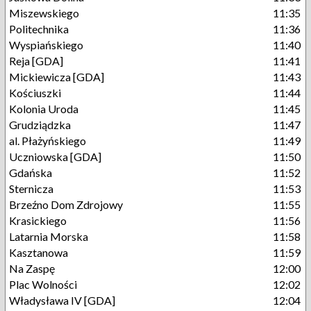
Miszewskiego
11:35
Politechnika
11:36
Wyspiańskiego
11:40
Reja [GDA]
11:41
Mickiewicza [GDA]
11:43
Kościuszki
11:44
Kolonia Uroda
11:45
Grudziądzka
11:47
al. Płażyńskiego
11:49
Uczniowska [GDA]
11:50
Gdańska
11:52
Sternicza
11:53
Brzeźno Dom Zdrojowy
11:55
Krasickiego
11:56
Latarnia Morska
11:58
Kasztanowa
11:59
Na Zaspę
12:00
Plac Wolności
12:02
Władysława IV [GDA]
12:04