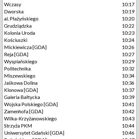
Wczasy
10:17
Dworska
10:19
al. Płażyńskiego
10:20
Grudziądzka
10:22
Kolonia Uroda
10:23
Kościuszki
10:24
Mickiewicza [GDA]
10:26
Reja [GDA]
10:27
Wyspiańskiego
10:29
Politechnika
10:32
Miszewskiego
10:34
Jaśkowa Dolina
10:36
Klonowa [GDA]
10:37
Galeria Bałtycka
10:39
Wojska Polskiego [GDA]
10:41
Zamenhofa [GDA]
10:42
Wilka-Krzyżanowskiego
10:43
Strzyża PKM
10:44
Uniwersytet Gdański [GDA]
10:46