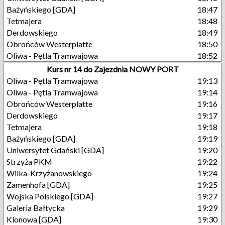
Bażyńskiego [GDA]
18:47
Tetmajera
18:48
Derdowskiego
18:49
Obrońców Westerplatte
18:50
Oliwa - Pętla Tramwajowa
18:52
Kurs nr 14 do Zajezdnia NOWY PORT
Oliwa - Pętla Tramwajowa
19:13
Oliwa - Pętla Tramwajowa
19:14
Obrońców Westerplatte
19:16
Derdowskiego
19:17
Tetmajera
19:18
Bażyńskiego [GDA]
19:19
Uniwersytet Gdański [GDA]
19:20
Strzyża PKM
19:22
Wilka-Krzyżanowskiego
19:24
Zamenhofa [GDA]
19:25
Wojska Polskiego [GDA]
19:27
Galeria Bałtycka
19:29
Klonowa [GDA]
19:30