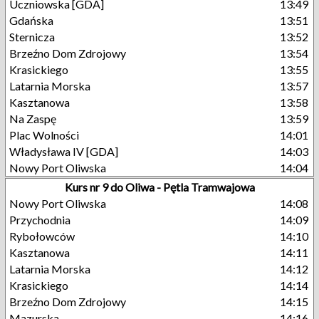
Uczniowska [GDA]
13:49
Gdańska
13:51
Sternicza
13:52
Brzeźno Dom Zdrojowy
13:54
Krasickiego
13:55
Latarnia Morska
13:57
Kasztanowa
13:58
Na Zaspę
13:59
Plac Wolności
14:01
Władysława IV [GDA]
14:03
Nowy Port Oliwska
14:04
Kurs nr 9 do Oliwa - Pętla Tramwajowa
Nowy Port Oliwska
14:08
Przychodnia
14:09
Rybołowców
14:10
Kasztanowa
14:11
Latarnia Morska
14:12
Krasickiego
14:14
Brzeźno Dom Zdrojowy
14:15
Mazurska
14:16