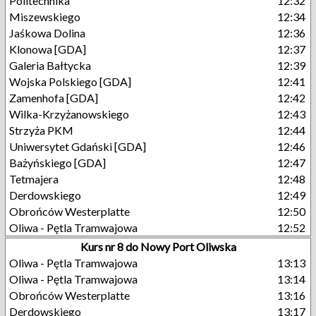
Politechnika
12:32
Miszewskiego
12:34
Jaśkowa Dolina
12:36
Klonowa [GDA]
12:37
Galeria Bałtycka
12:39
Wojska Polskiego [GDA]
12:41
Zamenhofa [GDA]
12:42
Wilka-Krzyżanowskiego
12:43
Strzyża PKM
12:44
Uniwersytet Gdański [GDA]
12:46
Bażyńskiego [GDA]
12:47
Tetmajera
12:48
Derdowskiego
12:49
Obrońców Westerplatte
12:50
Oliwa - Pętla Tramwajowa
12:52
Kurs nr 8 do Nowy Port Oliwska
Oliwa - Pętla Tramwajowa
13:13
Oliwa - Pętla Tramwajowa
13:14
Obrońców Westerplatte
13:16
Derdowskiego
13:17