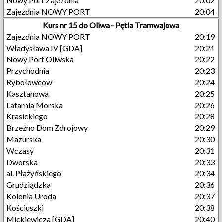
Nowy Port Zajezdnia
20:02
Zajezdnia NOWY PORT
20:04
Kurs nr 15 do Oliwa - Pętla Tramwajowa
Zajezdnia NOWY PORT
20:19
Władysława IV [GDA]
20:21
Nowy Port Oliwska
20:22
Przychodnia
20:23
Rybołowców
20:24
Kasztanowa
20:25
Latarnia Morska
20:26
Krasickiego
20:28
Brzeźno Dom Zdrojowy
20:29
Mazurska
20:30
Wczasy
20:31
Dworska
20:33
al. Płażyńskiego
20:34
Grudziądzka
20:36
Kolonia Uroda
20:37
Kościuszki
20:38
Mickiewicza [GDA]
20:40