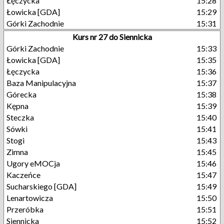
Łęczycka
15:28
Łowicka [GDA]
15:29
Górki Zachodnie
15:31
Kurs nr 27 do Siennicka
Górki Zachodnie
15:33
Łowicka [GDA]
15:35
Łęczycka
15:36
Baza Manipulacyjna
15:37
Górecka
15:38
Kępna
15:39
Steczka
15:40
Sówki
15:41
Stogi
15:43
Zimna
15:45
Ugory eMOCja
15:46
Kaczeńce
15:47
Sucharskiego [GDA]
15:49
Lenartowicza
15:50
Przeróbka
15:51
Siennicka
15:52