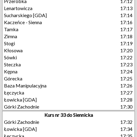
Przeróbka
17:12
Lenartowicza
17:13
Sucharskiego [GDA]
17:14
Kaczeńce - Sienna
17:16
Tamka
17:17
Zimna
17:18
Stogi
17:19
Kłosowa
17:20
Sówki
17:22
Steczka
17:23
Kępna
17:24
Górecka
17:25
Baza Manipulacyjna
17:26
Łęczycka
17:27
Łowicka [GDA]
17:28
Górki Zachodnie
17:30
Kurs nr 33 do Siennicka
Górki Zachodnie
17:32
Łowicka [GDA]
17:34
Łęczycka
17:35