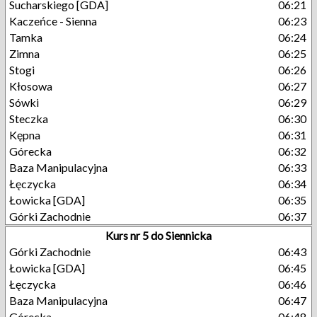
Sucharskiego [GDA]
06:21
Kaczeńce - Sienna
06:23
Tamka
06:24
Zimna
06:25
Stogi
06:26
Kłosowa
06:27
Sówki
06:29
Steczka
06:30
Kępna
06:31
Górecka
06:32
Baza Manipulacyjna
06:33
Łęczycka
06:34
Łowicka [GDA]
06:35
Górki Zachodnie
06:37
Kurs nr 5 do Siennicka
Górki Zachodnie
06:43
Łowicka [GDA]
06:45
Łęczycka
06:46
Baza Manipulacyjna
06:47
Górecka
06:48