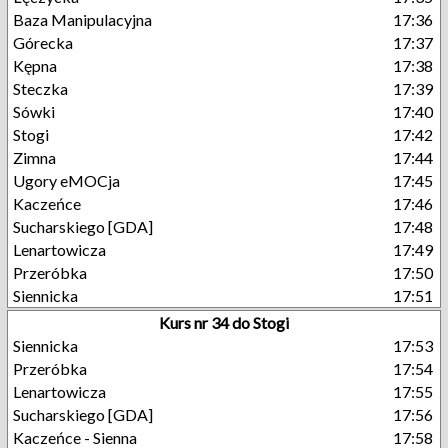
Baza Manipulacyjna
17:36
Górecka
17:37
Kępna
17:38
Steczka
17:39
Sówki
17:40
Stogi
17:42
Zimna
17:44
Ugory eMOCja
17:45
Kaczeńce
17:46
Sucharskiego [GDA]
17:48
Lenartowicza
17:49
Przeróbka
17:50
Siennicka
17:51
Kurs nr 34 do Stogi
Siennicka
17:53
Przeróbka
17:54
Lenartowicza
17:55
Sucharskiego [GDA]
17:56
Kaczeńce - Sienna
17:58