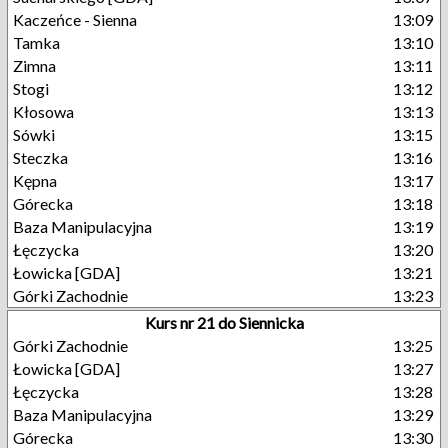
Kaczeńce - Sienna
13:09
Tamka
13:10
Zimna
13:11
Stogi
13:12
Kłosowa
13:13
Sówki
13:15
Steczka
13:16
Kępna
13:17
Górecka
13:18
Baza Manipulacyjna
13:19
Łęczycka
13:20
Łowicka [GDA]
13:21
Górki Zachodnie
13:23
Kurs nr 21 do Siennicka
Górki Zachodnie
13:25
Łowicka [GDA]
13:27
Łęczycka
13:28
Baza Manipulacyjna
13:29
Górecka
13:30