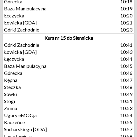
Górecka
10:18
Baza Manipulacyjna
10:19
Łęczycka
10:20
Łowicka [GDA]
10:21
Górki Zachodnie
10:23
Kurs nr 15 do Siennicka
Górki Zachodnie
10:41
Łowicka [GDA]
10:43
Łęczycka
10:44
Baza Manipulacyjna
10:45
Górecka
10:46
Kępna
10:47
Steczka
10:48
Sówki
10:49
Stogi
10:51
Zimna
10:53
Ugory eMOCja
10:54
Kaczeńce
10:55
Sucharskiego [GDA]
10:57
Lenartowicza
10:58