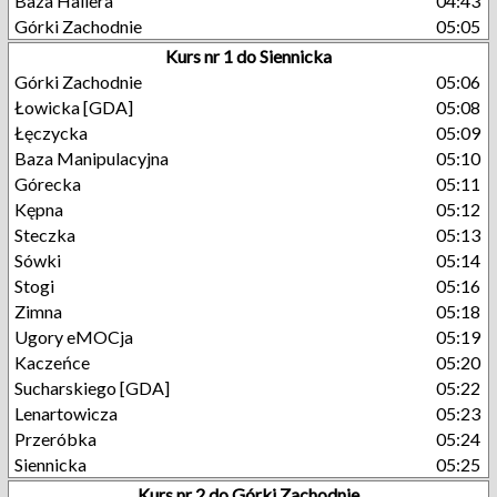
Baza Hallera
04:43
Górki Zachodnie
05:05
Kurs nr 1 do Siennicka
Górki Zachodnie
05:06
Łowicka [GDA]
05:08
Łęczycka
05:09
Baza Manipulacyjna
05:10
Górecka
05:11
Kępna
05:12
Steczka
05:13
Sówki
05:14
Stogi
05:16
Zimna
05:18
Ugory eMOCja
05:19
Kaczeńce
05:20
Sucharskiego [GDA]
05:22
Lenartowicza
05:23
Przeróbka
05:24
Siennicka
05:25
Kurs nr 2 do Górki Zachodnie