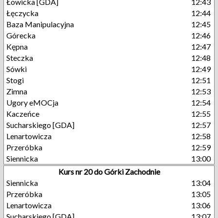
Łowicka [GDA]
12:43
Łęczycka
12:44
Baza Manipulacyjna
12:45
Górecka
12:46
Kępna
12:47
Steczka
12:48
Sówki
12:49
Stogi
12:51
Zimna
12:53
Ugory eMOCja
12:54
Kaczeńce
12:55
Sucharskiego [GDA]
12:57
Lenartowicza
12:58
Przeróbka
12:59
Siennicka
13:00
Kurs nr 20 do Górki Zachodnie
Siennicka
13:04
Przeróbka
13:05
Lenartowicza
13:06
Sucharskiego [GDA]
13:07