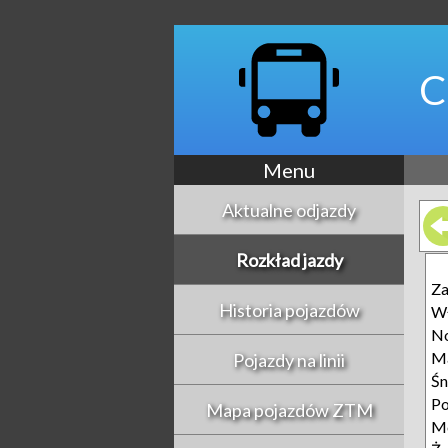
C
Menu
Aktualne odjazdy
Rozkład jazdy
Z
Historia pojazdów
Wł
No
Ma
Pojazdy na linii
Śn
Po
Mapa pojazdów ZTM
Mo