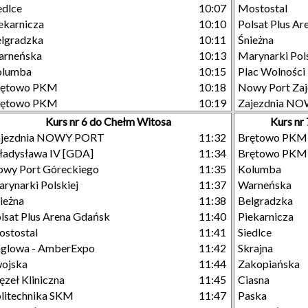
edlce
10:07
Mostostal
ekarnicza
10:10
Polsat Plus A
lgradzka
10:11
Śnieżna
arneńska
10:13
Marynarki Pols
olumba
10:15
Plac Wolności
rętowo PKM
10:18
Nowy Port Zaj
rętowo PKM
10:19
Zajezdnia N
Kurs nr 6 do Chełm Witosa
Kurs n
ajezdnia NOWY PORT
11:32
Brętowo PKM
adysława IV [GDA]
11:34
Brętowo PKM
wy Port Góreckiego
11:35
Kolumba
rynarki Polskiej
11:37
Warneńska
ieżna
11:38
Belgradzka
lsat Plus Arena Gdańsk
11:40
Piekarnicza
stostal
11:41
Siedlce
glowa - AmberExpo
11:42
Skrajna
ojska
11:44
Zakopiańska
zeł Kliniczna
11:45
Ciasna
litechnika SKM
11:47
Paska