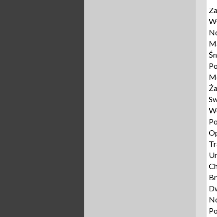
Z
Wł
No
Ma
Śn
Po
Mo
Ża
Sw
Wę
Po
Op
Tr
Un
C
Br
D
N
P