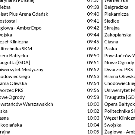
ieżna
09:38
Belgradzka
lsat Plus Arena Gdańsk
09:40
Piekarnicza
stostal
09:41
Siedlce
glowa - AmberExpo
09:42
Skrajna
ojska
09:44
Zakopiańska
zeł Kliniczna
09:45
Ciasna
litechnika SKM
09:47
Paska
era Bałtycka
09:50
Powstańców W
augutta [GDA]
09:51
Nowe Ogrody
iwersytet Medyczny
09:52
Dworzec PKS
hodowieckiego
09:53
Brama Oliwsk
ama Oliwska
09:54
Chodowieckie
worzec PKS
09:56
Uniwersytet 
owe Ogrody
09:58
Traugutta [GD
owstańców Warszawskich
10:00
Opera Bałtyc
aska
10:02
Politechnika 
asna
10:03
Węzeł Klinicz
kopiańska
10:04
Swojska
rajna
10:05
Żaglowa - Am