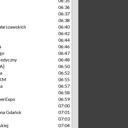
06:35
06:36
06:37
06:38
arszawskich
06:40
06:42
06:44
a
06:46
go
06:47
Medyczny
06:48
A]
06:50
ka
06:52
SKM
06:55
na
06:57
06:58
berExpo
06:59
07:00
rena Gdańsk
07:01
07:03
kiej
07:04