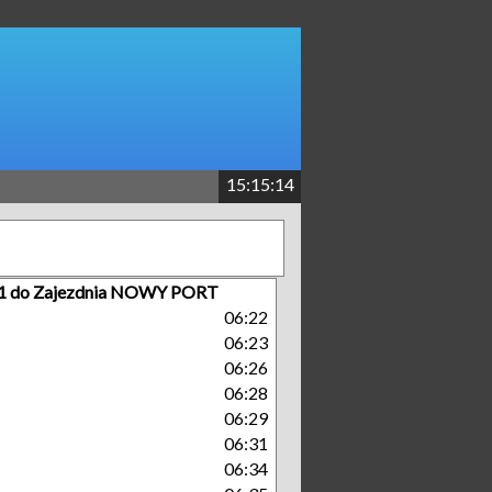
15:15:15
r 1 do Zajezdnia NOWY PORT
06:22
06:23
06:26
06:28
06:29
06:31
06:34