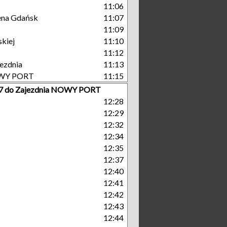
11:06
rena Gdańsk
11:07
11:09
kiej
11:10
11:12
ezdnia
11:13
OWY PORT
11:15
r 7 do Zajezdnia NOWY PORT
12:28
12:29
12:32
12:34
12:35
12:37
12:40
12:41
12:42
12:43
12:44