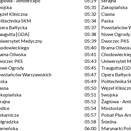
glowa - AmberExpo
05:29
Skrajna
ojska
05:31
Zakopiańska
zeł Kliniczna
05:32
Ciasna
litechnika SKM
05:34
Paska
era Bałtycka
05:37
Powstańców W
augutta [GDA]
05:38
Nowe Ogrody
iwersytet Medyczny
05:39
Dworzec PKS
hodowieckiego
05:40
Brama Oliwsk
ama Oliwska
05:41
Chodowieckie
worzec PKS
05:43
Uniwersytet 
owe Ogrody
05:45
Traugutta [GD
owstańców Warszawskich
05:47
Opera Bałtyc
aska
05:49
Politechnika 
asna
05:50
Węzeł Klinicz
kopiańska
05:51
Swojska
rajna
05:52
Żaglowa - Am
edlce
05:54
Mostostal
ekarnicza
05:57
Polsat Plus A
lgradzka
05:58
Śnieżna
arneńska
06:00
Marynarki Pols