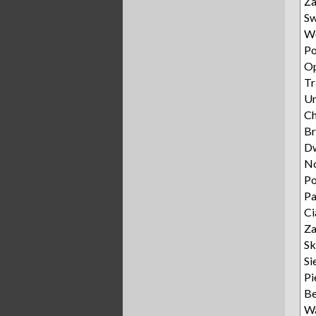
Ża
Sw
Wę
Po
Op
Tr
Un
C
Br
D
N
P
P
Ci
Za
Sk
Si
Pi
Be
W