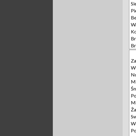
Si
Pi
Be
W
K
B
B
Z
Wł
No
Ma
Śn
Po
Mo
Ża
Sw
Wę
Po