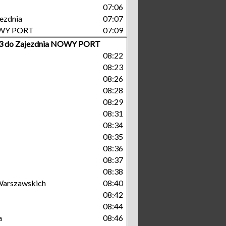
07:06
ezdnia
07:07
OWY PORT
07:09
r 3 do Zajezdnia NOWY PORT
08:22
08:23
08:26
08:28
08:29
08:31
08:34
08:35
08:36
08:37
08:38
arszawskich
08:40
08:42
08:44
a
08:46