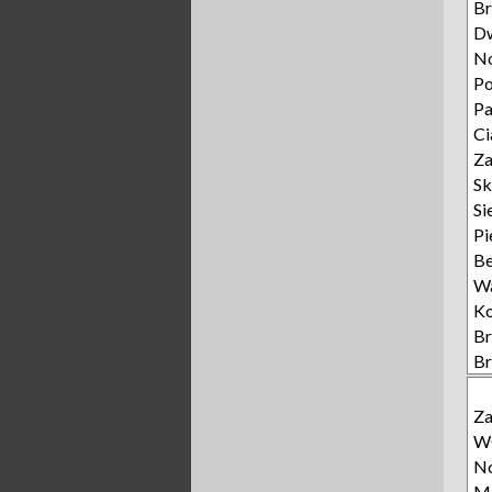
Br
D
N
P
P
Ci
Za
Sk
Si
Pi
Be
W
K
B
B
Z
Wł
No
Ma