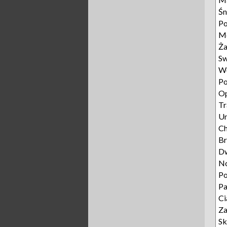
Śn
Po
Mo
Ża
Sw
Wę
Po
Op
Tr
Un
C
Br
D
N
P
P
Ci
Za
Sk