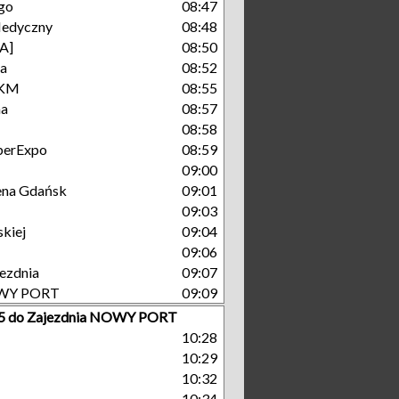
go
08:47
Medyczny
08:48
A]
08:50
ka
08:52
SKM
08:55
na
08:57
08:58
berExpo
08:59
09:00
rena Gdańsk
09:01
09:03
kiej
09:04
09:06
ezdnia
09:07
OWY PORT
09:09
r 5 do Zajezdnia NOWY PORT
10:28
10:29
10:32
10:34