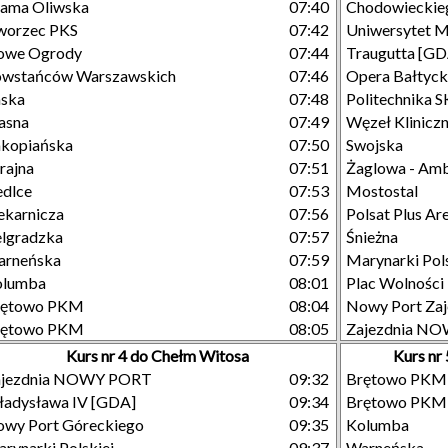
ama Oliwska
07:40
Chodowieckie
worzec PKS
07:42
Uniwersytet 
owe Ogrody
07:44
Traugutta [GD
owstańców Warszawskich
07:46
Opera Bałtyc
aska
07:48
Politechnika 
asna
07:49
Węzeł Klinicz
kopiańska
07:50
Swojska
rajna
07:51
Żaglowa - Am
edlce
07:53
Mostostal
ekarnicza
07:56
Polsat Plus A
lgradzka
07:57
Śnieżna
arneńska
07:59
Marynarki Pols
olumba
08:01
Plac Wolności
rętowo PKM
08:04
Nowy Port Zaj
rętowo PKM
08:05
Zajezdnia N
Kurs nr 4 do Chełm Witosa
Kurs n
ajezdnia NOWY PORT
09:32
Brętowo PKM
adysława IV [GDA]
09:34
Brętowo PKM
wy Port Góreckiego
09:35
Kolumba
rynarki Polskiej
09:37
Warneńska