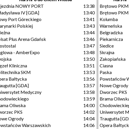
ajezdnia NOWY PORT
13:38
Brętowo PKM
adysława IV [GDA]
13:40
Brętowo PKM
wy Port Góreckiego
13:41
Kolumba
rynarki Polskiej
13:43
Warneńska
ieżna
13:44
Belgradzka
lsat Plus Arena Gdańsk
13:46
Piekarnicza
stostal
13:47
Siedlce
glowa - AmberExpo
13:48
Skrajna
ojska
13:50
Zakopiańska
zeł Kliniczna
13:51
Ciasna
litechnika SKM
13:53
Paska
era Bałtycka
13:56
Powstańców W
augutta [GDA]
13:57
Nowe Ogrody
iwersytet Medyczny
13:58
Dworzec PKS
hodowieckiego
13:59
Brama Oliwsk
ama Oliwska
14:00
Chodowieckie
worzec PKS
14:02
Uniwersytet 
owe Ogrody
14:04
Traugutta [GD
owstańców Warszawskich
14:06
Opera Bałtyc