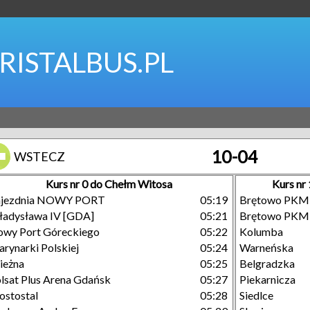
RISTALBUS.PL
10-04
WSTECZ
Kurs nr 0 do Chełm Witosa
Kurs n
ajezdnia NOWY PORT
05:19
Brętowo PKM
adysława IV [GDA]
05:21
Brętowo PKM
wy Port Góreckiego
05:22
Kolumba
rynarki Polskiej
05:24
Warneńska
ieżna
05:25
Belgradzka
lsat Plus Arena Gdańsk
05:27
Piekarnicza
stostal
05:28
Siedlce