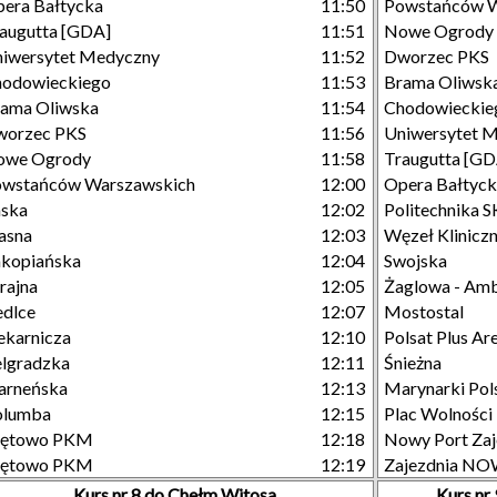
era Bałtycka
11:50
Powstańców W
augutta [GDA]
11:51
Nowe Ogrody
iwersytet Medyczny
11:52
Dworzec PKS
hodowieckiego
11:53
Brama Oliwsk
ama Oliwska
11:54
Chodowieckie
worzec PKS
11:56
Uniwersytet 
owe Ogrody
11:58
Traugutta [GD
owstańców Warszawskich
12:00
Opera Bałtyc
aska
12:02
Politechnika 
asna
12:03
Węzeł Klinicz
kopiańska
12:04
Swojska
rajna
12:05
Żaglowa - Am
edlce
12:07
Mostostal
ekarnicza
12:10
Polsat Plus A
lgradzka
12:11
Śnieżna
arneńska
12:13
Marynarki Pols
olumba
12:15
Plac Wolności
rętowo PKM
12:18
Nowy Port Zaj
rętowo PKM
12:19
Zajezdnia N
Kurs nr 8 do Chełm Witosa
Kurs n