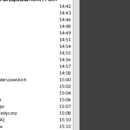
14:42
14:43
14:46
14:48
14:49
14:51
14:54
14:55
14:56
14:57
14:58
arszawskich
15:00
15:02
15:04
a
15:06
go
15:07
Medyczny
15:08
A]
15:10
ka
15:12