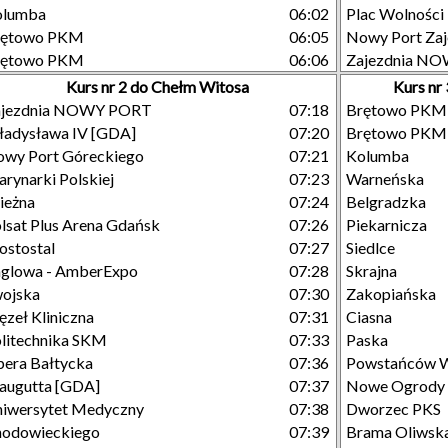
olumba
06:02
Plac Wolności
rętowo PKM
06:05
Nowy Port Zaj
rętowo PKM
06:06
Zajezdnia N
Kurs nr 2 do Chełm Witosa
Kurs n
ajezdnia NOWY PORT
07:18
Brętowo PKM
adysława IV [GDA]
07:20
Brętowo PKM
wy Port Góreckiego
07:21
Kolumba
rynarki Polskiej
07:23
Warneńska
ieżna
07:24
Belgradzka
lsat Plus Arena Gdańsk
07:26
Piekarnicza
stostal
07:27
Siedlce
glowa - AmberExpo
07:28
Skrajna
ojska
07:30
Zakopiańska
zeł Kliniczna
07:31
Ciasna
litechnika SKM
07:33
Paska
era Bałtycka
07:36
Powstańców W
augutta [GDA]
07:37
Nowe Ogrody
iwersytet Medyczny
07:38
Dworzec PKS
hodowieckiego
07:39
Brama Oliwsk