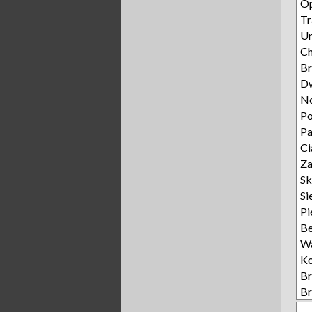
Op
Tr
Un
C
Br
D
N
P
P
Ci
Za
Sk
Si
Pi
Be
W
K
B
B