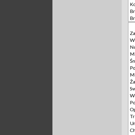
K
B
B
Z
Wł
No
Ma
Śn
Po
Mo
Ża
Sw
Wę
Po
Op
Tr
Un
C