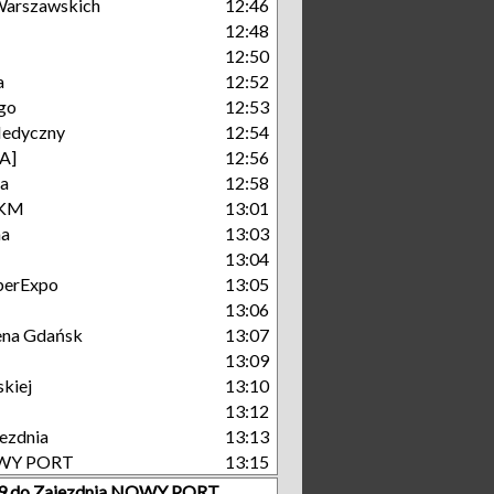
arszawskich
12:46
12:48
12:50
a
12:52
go
12:53
Medyczny
12:54
A]
12:56
ka
12:58
SKM
13:01
na
13:03
13:04
berExpo
13:05
13:06
rena Gdańsk
13:07
13:09
kiej
13:10
13:12
ezdnia
13:13
OWY PORT
13:15
r 9 do Zajezdnia NOWY PORT