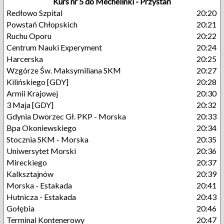
Kurs nr 5 do Mechelinki - Przystań
Redłowo Szpital
20:20
Powstań Chłopskich
20:21
Ruchu Oporu
20:22
Centrum Nauki Experyment
20:24
Harcerska
20:25
Wzgórze Św. Maksymiliana SKM
20:27
Kilińskiego [GDY]
20:28
Armii Krajowej
20:30
3 Maja [GDY]
20:32
Gdynia Dworzec Gł. PKP - Morska
20:33
Bpa Okoniewskiego
20:34
Stocznia SKM - Morska
20:35
Uniwersytet Morski
20:36
Mireckiego
20:37
Kalksztajnów
20:39
Morska - Estakada
20:41
Hutnicza - Estakada
20:43
Gołębia
20:46
Terminal Kontenerowy
20:47