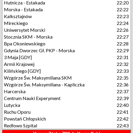
Hutnicza - Estakada
22:20
Morska - Estakada
22:22
Kalksztajnów
22:23
Mireckiego
22:24
Uniwersytet Morski
22:26
Stocznia SKM - Morska
22:27
Bpa Okoniewskiego
22:28
Gdynia Dworzec Gł. PKP - Morska
22:29
3 Maja [GDY]
22:31
Armii Krajowej
22:32
Kilińskiego [GDY]
22:33
Wzgórze Św. Maksymiliana SKM
22:35
Wzgórze Św. Maksymiliana - Kapliczka
22:36
Harcerska
22:37
Centrum Nauki Experyment
22:39
Lutycka
22:40
Ruchu Oporu
22:41
Powstań Chłopskich
22:42
Redłowo Szpital
22:43