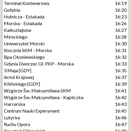
Terminal Kontenerowy
16:19
Gołębia
16:20
Hutnicza - Estakada
16:23
Morska - Estakada
16:26
Kalksztajnów
16:27
Mireckiego
16:28
Uniwersytet Morski
16:30
Stocznia SKM - Morska
16:31
Bpa Okoniewskiego
16:32
Gdynia Dworzec Gł. PKP - Morska
16:33
3 Maja [GDY]
16:35
Armii Krajowej
16:37
Kilińskiego [GDY]
16:39
Wzgórze Św. Maksymiliana SKM
16:41
Wzgórze Św. Maksymiliana - Kapliczka
16:42
Harcerska
16:43
Centrum Nauki Experyment
16:45
Lutycka
16:46
Ruchu Oporu
16:47
Powstań Chłopskich
16:48