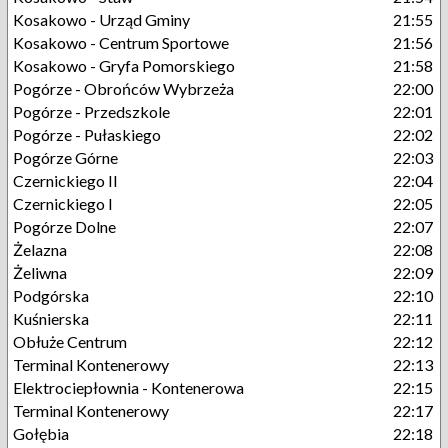
Kosakowo - Urząd Gminy
21:55
Kosakowo - Centrum Sportowe
21:56
Kosakowo - Gryfa Pomorskiego
21:58
Pogórze - Obrońców Wybrzeża
22:00
Pogórze - Przedszkole
22:01
Pogórze - Pułaskiego
22:02
Pogórze Górne
22:03
Czernickiego II
22:04
Czernickiego I
22:05
Pogórze Dolne
22:07
Żelazna
22:08
Żeliwna
22:09
Podgórska
22:10
Kuśnierska
22:11
Obłuże Centrum
22:12
Terminal Kontenerowy
22:13
Elektrociepłownia - Kontenerowa
22:15
Terminal Kontenerowy
22:17
Gołębia
22:18