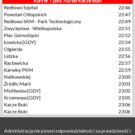
Kurs nr 7 jako 700 do Kacze Buki
Redłowo Szpital
22:46
Powstań Chłopskich
22:47
Redłowo SKM - Park Technologiczny
22:49
Zwycięstwa - Wielkopolska
22:51
Plac Górnośląski
22:52
Łowicka [GDY]
22:54
Olgierda
22:55
Lidzka
22:56
Racławicka
22:57
Karwiny PKM
22:59
Nałkowskiej
23:00
Źródło Marii
23:01
Myśliwska [GDY]
23:02
Krzemowa [GDY]
23:05
Kacze Buki
23:06
Kacze Buki
23:06
Administracja nie ponosi odpowiedzialności za prawdziwość i