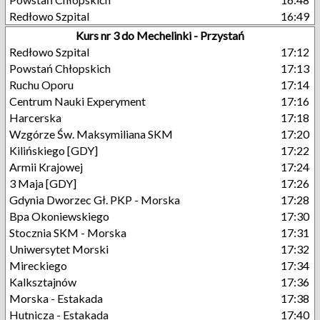
Redłowo Szpital
16:49
Kurs nr 3 do Mechelinki - Przystań
Redłowo Szpital
17:12
Powstań Chłopskich
17:13
Ruchu Oporu
17:14
Centrum Nauki Experyment
17:16
Harcerska
17:18
Wzgórze Św. Maksymiliana SKM
17:20
Kilińskiego [GDY]
17:22
Armii Krajowej
17:24
3 Maja [GDY]
17:26
Gdynia Dworzec Gł. PKP - Morska
17:28
Bpa Okoniewskiego
17:30
Stocznia SKM - Morska
17:31
Uniwersytet Morski
17:32
Mireckiego
17:34
Kalksztajnów
17:36
Morska - Estakada
17:38
Hutnicza - Estakada
17:40