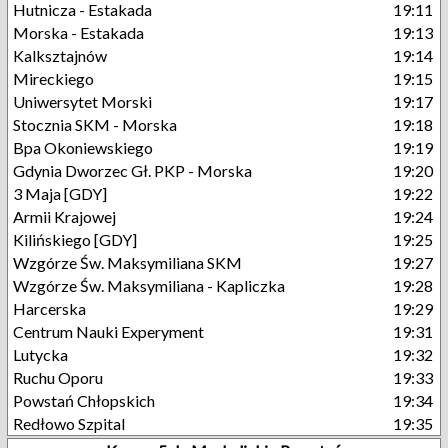
Hutnicza - Estakada
19:11
Morska - Estakada
19:13
Kalksztajnów
19:14
Mireckiego
19:15
Uniwersytet Morski
19:17
Stocznia SKM - Morska
19:18
Bpa Okoniewskiego
19:19
Gdynia Dworzec Gł. PKP - Morska
19:20
3 Maja [GDY]
19:22
Armii Krajowej
19:24
Kilińskiego [GDY]
19:25
Wzgórze Św. Maksymiliana SKM
19:27
Wzgórze Św. Maksymiliana - Kapliczka
19:28
Harcerska
19:29
Centrum Nauki Experyment
19:31
Lutycka
19:32
Ruchu Oporu
19:33
Powstań Chłopskich
19:34
Redłowo Szpital
19:35