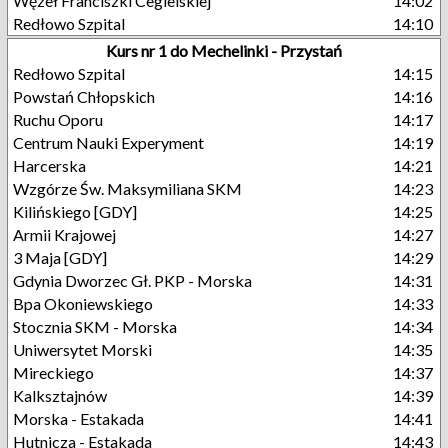
Węzeł Franciszki Cegielskiej
14:02
Redłowo Szpital
14:10
Kurs nr 1 do Mechelinki - Przystań
Redłowo Szpital
14:15
Powstań Chłopskich
14:16
Ruchu Oporu
14:17
Centrum Nauki Experyment
14:19
Harcerska
14:21
Wzgórze Św. Maksymiliana SKM
14:23
Kilińskiego [GDY]
14:25
Armii Krajowej
14:27
3 Maja [GDY]
14:29
Gdynia Dworzec Gł. PKP - Morska
14:31
Bpa Okoniewskiego
14:33
Stocznia SKM - Morska
14:34
Uniwersytet Morski
14:35
Mireckiego
14:37
Kalksztajnów
14:39
Morska - Estakada
14:41
Hutnicza - Estakada
14:43