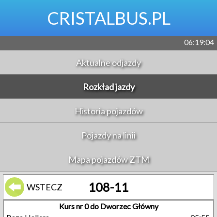
CRISTALBUS.PL
06:19:04
Aktualne odjazdy
Rozkład jazdy
Historia pojazdów
Pojazdy na linii
Mapa pojazdów ZTM
108-11
WSTECZ
Kurs nr 0 do Dworzec Główny