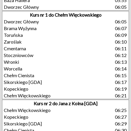
Baza Hallera
05:55
Dworzec Główny
06:05
Kurs nr 1 do Chełm Więckowskiego
Dworzec Główny
06:05
Brama Wyżynna
06:07
Toruńska
06:09
Zaroślak
06:10
Cmentarna
06:11
Stoczniowców
06:12
Wronki
06:13
Worcella
06:14
Chełm Cienista
06:15
Sikorskiego [GDA]
06:17
Kopeckiego
06:19
Chełm Więckowskiego
06:21
Kurs nr 2 do Jana z Kolna [GDA]
Chełm Więckowskiego
06:25
Kopeckiego
06:27
Sikorskiego [GDA]
06:29
Chełm Cienista
06:30