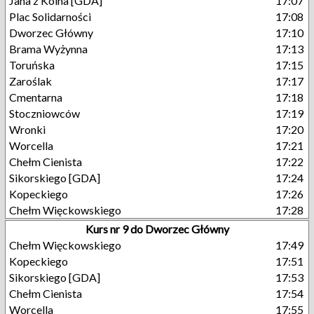
Jana z Kolna [GDA]
17:07
Plac Solidarności
17:08
Dworzec Główny
17:10
Brama Wyżynna
17:13
Toruńska
17:15
Zaroślak
17:17
Cmentarna
17:18
Stoczniowców
17:19
Wronki
17:20
Worcella
17:21
Chełm Cienista
17:22
Sikorskiego [GDA]
17:24
Kopeckiego
17:26
Chełm Więckowskiego
17:28
Kurs nr 9 do Dworzec Główny
Chełm Więckowskiego
17:49
Kopeckiego
17:51
Sikorskiego [GDA]
17:53
Chełm Cienista
17:54
Worcella
17:55