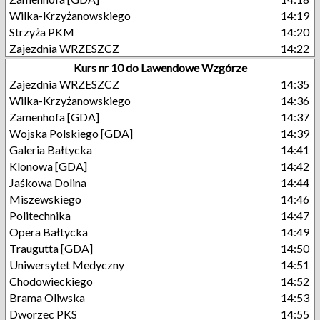
Wilka-Krzyżanowskiego
14:19
Strzyża PKM
14:20
Zajezdnia WRZESZCZ
14:22
Kurs nr 10 do Lawendowe Wzgórze
Zajezdnia WRZESZCZ
14:35
Wilka-Krzyżanowskiego
14:36
Zamenhofa [GDA]
14:37
Wojska Polskiego [GDA]
14:39
Galeria Bałtycka
14:41
Klonowa [GDA]
14:42
Jaśkowa Dolina
14:44
Miszewskiego
14:46
Politechnika
14:47
Opera Bałtycka
14:49
Traugutta [GDA]
14:50
Uniwersytet Medyczny
14:51
Chodowieckiego
14:52
Brama Oliwska
14:53
Dworzec PKS
14:55