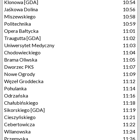
Klonowa [GDA]
10:54
Jaśkowa Dolina
10:56
Miszewskiego
10:58
Politechnika
10:59
Opera Bałtycka
11:01
Traugutta [GDA]
11:02
Uniwersytet Medyczny
11:03
Chodowieckiego
11:04
Brama Oliwska
11:05
Dworzec PKS
11:07
Nowe Ogrody
11:09
Węzeł Groddecka
11:12
Pohulanka
11:14
Odrzańska
11:16
Chałubińskiego
11:18
Sikorskiego [GDA]
11:19
Cieszyńskiego
11:21
Cebertowicza
11:22
Wilanowska
11:24
Przemyska
11:26