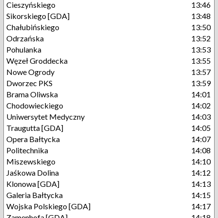
Cieszyńskiego
13:46
Sikorskiego [GDA]
13:48
Chałubińskiego
13:50
Odrzańska
13:52
Pohulanka
13:53
Węzeł Groddecka
13:55
Nowe Ogrody
13:57
Dworzec PKS
13:59
Brama Oliwska
14:01
Chodowieckiego
14:02
Uniwersytet Medyczny
14:03
Traugutta [GDA]
14:05
Opera Bałtycka
14:07
Politechnika
14:08
Miszewskiego
14:10
Jaśkowa Dolina
14:12
Klonowa [GDA]
14:13
Galeria Bałtycka
14:15
Wojska Polskiego [GDA]
14:17
Zamenhofa [GDA]
14:18