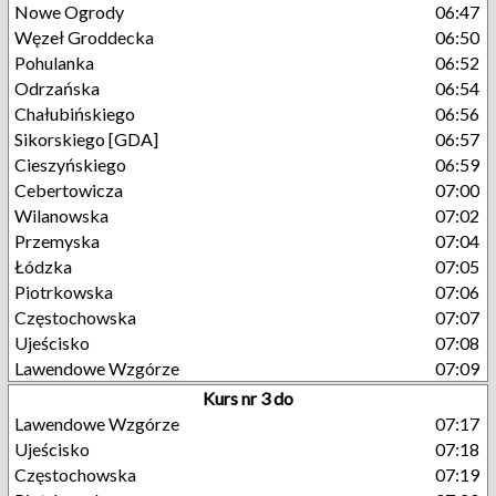
Nowe Ogrody
06:47
Węzeł Groddecka
06:50
Pohulanka
06:52
Odrzańska
06:54
Chałubińskiego
06:56
Sikorskiego [GDA]
06:57
Cieszyńskiego
06:59
Cebertowicza
07:00
Wilanowska
07:02
Przemyska
07:04
Łódzka
07:05
Piotrkowska
07:06
Częstochowska
07:07
Ujeścisko
07:08
Lawendowe Wzgórze
07:09
Kurs nr 3 do
Lawendowe Wzgórze
07:17
Ujeścisko
07:18
Częstochowska
07:19