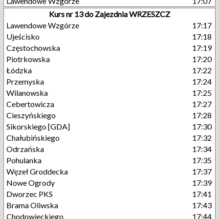
Lawendowe Wzgórze
17:07
Kurs nr 13 do Zajezdnia WRZESZCZ
Lawendowe Wzgórze
17:17
Ujeścisko
17:18
Częstochowska
17:19
Piotrkowska
17:20
Łódzka
17:22
Przemyska
17:24
Wilanowska
17:25
Cebertowicza
17:27
Cieszyńskiego
17:28
Sikorskiego [GDA]
17:30
Chałubińskiego
17:32
Odrzańska
17:34
Pohulanka
17:35
Węzeł Groddecka
17:37
Nowe Ogrody
17:39
Dworzec PKS
17:41
Brama Oliwska
17:43
Chodowieckiego
17:44