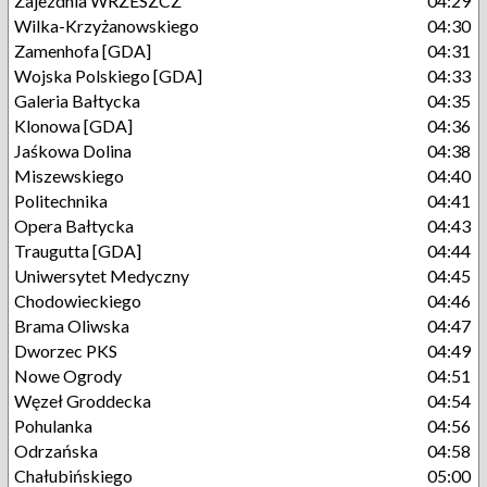
Zajezdnia WRZESZCZ
04:29
Wilka-Krzyżanowskiego
04:30
Zamenhofa [GDA]
04:31
Wojska Polskiego [GDA]
04:33
Galeria Bałtycka
04:35
Klonowa [GDA]
04:36
Jaśkowa Dolina
04:38
Miszewskiego
04:40
Politechnika
04:41
Opera Bałtycka
04:43
Traugutta [GDA]
04:44
Uniwersytet Medyczny
04:45
Chodowieckiego
04:46
Brama Oliwska
04:47
Dworzec PKS
04:49
Nowe Ogrody
04:51
Węzeł Groddecka
04:54
Pohulanka
04:56
Odrzańska
04:58
Chałubińskiego
05:00