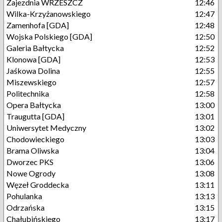
Zajezdnia WRZESZCZ
12:46
Wilka-Krzyżanowskiego
12:47
Zamenhofa [GDA]
12:48
Wojska Polskiego [GDA]
12:50
Galeria Bałtycka
12:52
Klonowa [GDA]
12:53
Jaśkowa Dolina
12:55
Miszewskiego
12:57
Politechnika
12:58
Opera Bałtycka
13:00
Traugutta [GDA]
13:01
Uniwersytet Medyczny
13:02
Chodowieckiego
13:03
Brama Oliwska
13:04
Dworzec PKS
13:06
Nowe Ogrody
13:08
Węzeł Groddecka
13:11
Pohulanka
13:13
Odrzańska
13:15
Chałubińskiego
13:17