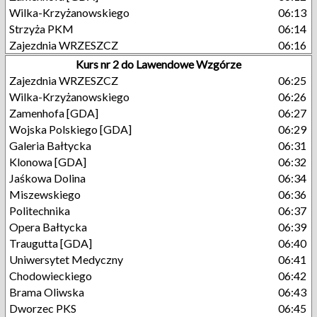
Wilka-Krzyżanowskiego
06:13
Strzyża PKM
06:14
Zajezdnia WRZESZCZ
06:16
Kurs nr 2 do Lawendowe Wzgórze
Zajezdnia WRZESZCZ
06:25
Wilka-Krzyżanowskiego
06:26
Zamenhofa [GDA]
06:27
Wojska Polskiego [GDA]
06:29
Galeria Bałtycka
06:31
Klonowa [GDA]
06:32
Jaśkowa Dolina
06:34
Miszewskiego
06:36
Politechnika
06:37
Opera Bałtycka
06:39
Traugutta [GDA]
06:40
Uniwersytet Medyczny
06:41
Chodowieckiego
06:42
Brama Oliwska
06:43
Dworzec PKS
06:45