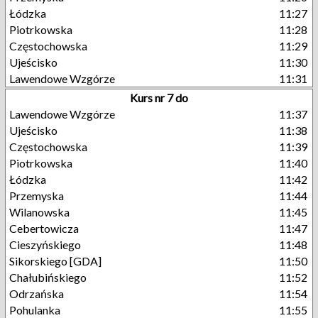
Łódzka
11:27
Piotrkowska
11:28
Częstochowska
11:29
Ujeścisko
11:30
Lawendowe Wzgórze
11:31
Kurs nr 7 do
Lawendowe Wzgórze
11:37
Ujeścisko
11:38
Częstochowska
11:39
Piotrkowska
11:40
Łódzka
11:42
Przemyska
11:44
Wilanowska
11:45
Cebertowicza
11:47
Cieszyńskiego
11:48
Sikorskiego [GDA]
11:50
Chałubińskiego
11:52
Odrzańska
11:54
Pohulanka
11:55