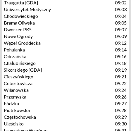
Traugutta [GDA]
09:02
Uniwersytet Medyczny
09:03
Chodowieckiego
09:04
Brama Oliwska
09:05
Dworzec PKS
09:07
Nowe Ogrody
09:09
Węzeł Groddecka
09:12
Pohulanka
09:14
Odrzańska
09:16
Chałubińskiego
09:18
Sikorskiego [GDA]
09:19
Cieszyńskiego
09:21
Cebertowicza
09:22
Wilanowska
09:24
Przemyska
09:26
Łódzka
09:27
Piotrkowska
09:28
Częstochowska
09:29
Ujeścisko
09:30
Lawendowe Wzgórze
09:31