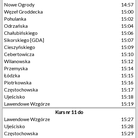
Nowe Ogrody
14:57
Węzeł Groddecka
15:00
Pohulanka
15:02
Odrzańska
15:04
Chałubińskiego
15:06
Sikorskiego [GDA]
15:07
Cieszyńskiego
15:09
Cebertowicza
15:10
Wilanowska
15:12
Przemyska
15:14
Łódzka
15:15
Piotrkowska
15:16
Częstochowska
15:17
Ujeścisko
15:18
Lawendowe Wzgórze
15:19
Kurs nr 11 do
Lawendowe Wzgórze
15:27
Ujeścisko
15:28
Częstochowska
15:29