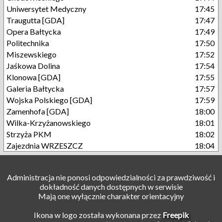
Uniwersytet Medyczny
17:45
Traugutta [GDA]
17:47
Opera Bałtycka
17:49
Politechnika
17:50
Miszewskiego
17:52
Jaśkowa Dolina
17:54
Klonowa [GDA]
17:55
Galeria Bałtycka
17:57
Wojska Polskiego [GDA]
17:59
Zamenhofa [GDA]
18:00
Wilka-Krzyżanowskiego
18:01
Strzyża PKM
18:02
Zajezdnia WRZESZCZ
18:04
Administracja nie ponosi odpowiedzialności za prawdziwość i
dokładność danych dostępnych w serwisie
Mają one wyłącznie charakter orientacyjny
Ikona w logo została wykonana przez
Freepik