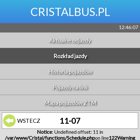
CRISTALBUS.PL
12:46:07
Aktualne odjazdy
Rozkład jazdy
Historia pojazdów
Pojazdy na linii
Mapa pojazdów ZTM
11-07
WSTECZ
Notice
: Undefined offset: 11 in
/var/www/Cristal/functions/Schedule.php
on line
122
Warning