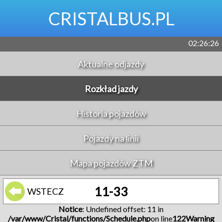
CRISTALBUS.PL
02:26:26
Aktualne odjazdy
Rozkład jazdy
Historia pojazdów
Pojazdy na linii
Mapa pojazdów ZTM
11-33
WSTECZ
Notice
: Undefined offset: 11 in
/var/www/Cristal/functions/Schedule.php
on line
122
Warning