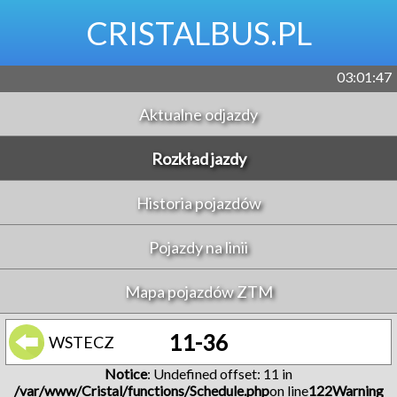
CRISTALBUS.PL
03:01:47
Aktualne odjazdy
Rozkład jazdy
Historia pojazdów
Pojazdy na linii
Mapa pojazdów ZTM
11-36
WSTECZ
Notice
: Undefined offset: 11 in
/var/www/Cristal/functions/Schedule.php
on line
122
Warning