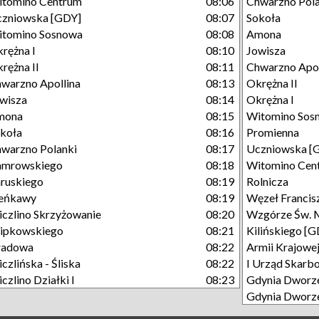
tomino Centrum
08:06
Chwarzno Pola
zniowska [GDY]
08:07
Sokoła
tomino Sosnowa
08:08
Amona
rężna I
08:10
Jowisza
rężna II
08:11
Chwarzno Apol
warzno Apollina
08:13
Okrężna II
wisza
08:14
Okrężna I
mona
08:15
Witomino Sos
koła
08:16
Promienna
warzno Polanki
08:17
Uczniowska [
amrowskiego
08:18
Witomino Cen
ruskiego
08:19
Rolnicza
ieńkawy
08:19
Węzeł Francisz
czlino Skrzyżowanie
08:20
Wzgórze Św. 
lipkowskiego
08:21
Kilińskiego [
radowa
08:22
Armii Krajowe
czlińska - Śliska
08:22
I Urząd Skarb
czlino Działki I
08:23
Gdynia Dworze
Gdynia Dworze