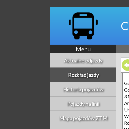
C
Menu
Aktualne odjazdy
Rozkład jazdy
Gd
Historia pojazdów
Gd
3 
Ar
Pojazdy na linii
Ur
Wę
Mapa pojazdów ZTM
Ro