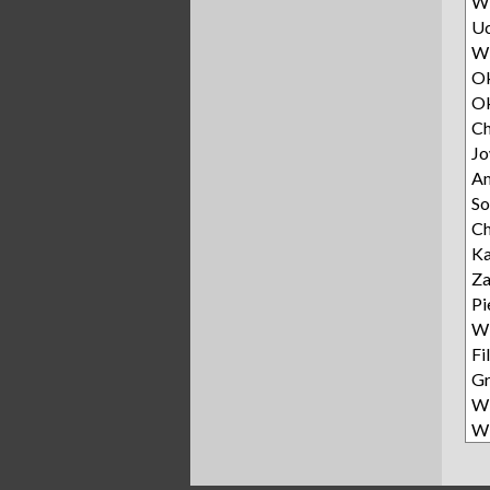
Wi
Uc
Wi
Ok
Ok
Ch
Jo
A
So
Ch
K
Za
P
Wi
Fi
G
Wi
Wi