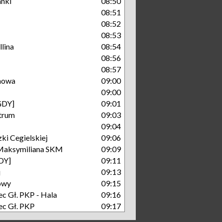
nki
08:50
08:51
08:52
08:53
lina
08:54
08:56
08:57
nowa
09:00
09:00
GDY]
09:01
trum
09:03
09:04
ki Cegielskiej
09:06
Maksymiliana SKM
09:09
GDY]
09:11
j
09:13
owy
09:15
c Gł. PKP - Hala
09:16
c Gł. PKP
09:17