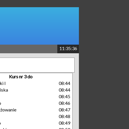
11:35:36
Kurs nr 3 do
i I
08:44
liska
08:44
08:45
o
08:46
yżowanie
08:47
08:48
o
08:49