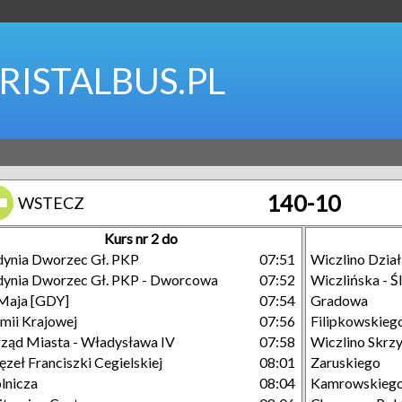
RISTALBUS.PL
140-10
WSTECZ
Kurs nr 2 do
ynia Dworzec Gł. PKP
07:51
Wiczlino Działk
ynia Dworzec Gł. PKP - Dworcowa
07:52
Wiczlińska - Ś
Maja [GDY]
07:54
Gradowa
mii Krajowej
07:56
Filipkowskieg
ząd Miasta - Władysława IV
07:58
Wiczlino Skrz
zeł Franciszki Cegielskiej
08:01
Zaruskiego
lnicza
08:04
Kamrowskieg