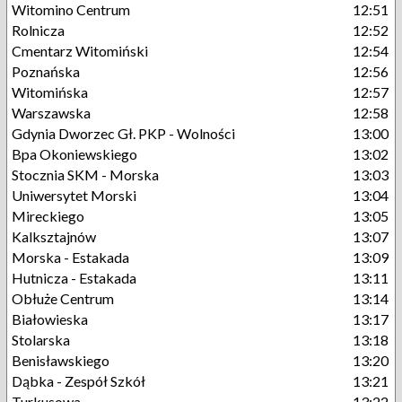
Witomino Centrum
12:51
Rolnicza
12:52
Cmentarz Witomiński
12:54
Poznańska
12:56
Witomińska
12:57
Warszawska
12:58
Gdynia Dworzec Gł. PKP - Wolności
13:00
Bpa Okoniewskiego
13:02
Stocznia SKM - Morska
13:03
Uniwersytet Morski
13:04
Mireckiego
13:05
Kalksztajnów
13:07
Morska - Estakada
13:09
Hutnicza - Estakada
13:11
Obłuże Centrum
13:14
Białowieska
13:17
Stolarska
13:18
Benisławskiego
13:20
Dąbka - Zespół Szkół
13:21
Turkusowa
13:22