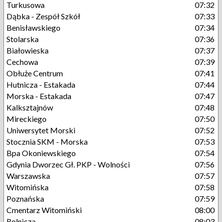
Turkusowa
07:32
Dąbka - Zespół Szkół
07:33
Benisławskiego
07:34
Stolarska
07:36
Białowieska
07:37
Cechowa
07:39
Obłuże Centrum
07:41
Hutnicza - Estakada
07:44
Morska - Estakada
07:47
Kalksztajnów
07:48
Mireckiego
07:50
Uniwersytet Morski
07:52
Stocznia SKM - Morska
07:53
Bpa Okoniewskiego
07:54
Gdynia Dworzec Gł. PKP - Wolności
07:56
Warszawska
07:57
Witomińska
07:58
Poznańska
07:59
Cmentarz Witomiński
08:00
Rolnicza
08:03