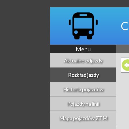
C
Menu
Aktualne odjazdy
Rozkład jazdy
Historia pojazdów
Pojazdy na linii
Mapa pojazdów ZTM