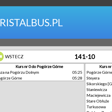
RISTALBUS.PL
141-10
WSTECZ
Kurs nr 0 do Pogórze Górne
Kurs n
za na Pogórzu Dolnym
05:25
Pogórze Górn
górze Górne
05:28
Steyera
Sikorskiego [
Staniewicza
Maciejewicza
Stare Obłuże
Turkusowa