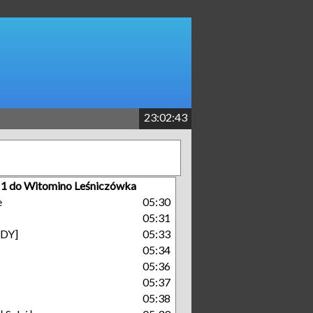
23:02:43
r 1 do Witomino Leśniczówka
e
05:30
05:31
GDY]
05:33
05:34
05:36
05:37
05:38