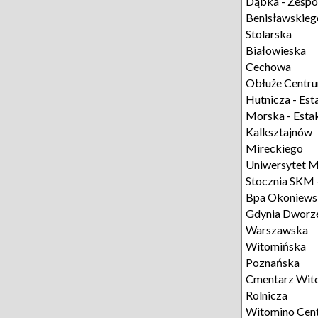
Dąbka - Zespó
Benisławskieg
Stolarska
Białowieska
Cechowa
Obłuże Centr
Hutnicza - Es
Morska - Esta
Kalksztajnów
Mireckiego
Uniwersytet M
Stocznia SKM 
Bpa Okoniews
Gdynia Dworze
Warszawska
Witomińska
Poznańska
Cmentarz Wit
Rolnicza
Witomino Cen