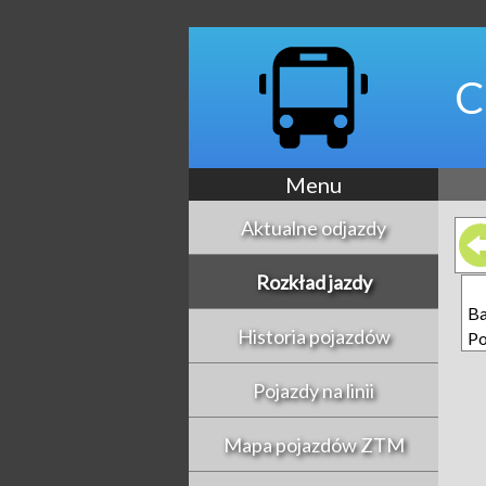
C
Menu
Aktualne odjazdy
Rozkład jazdy
Ba
Historia pojazdów
Po
Pojazdy na linii
Mapa pojazdów ZTM