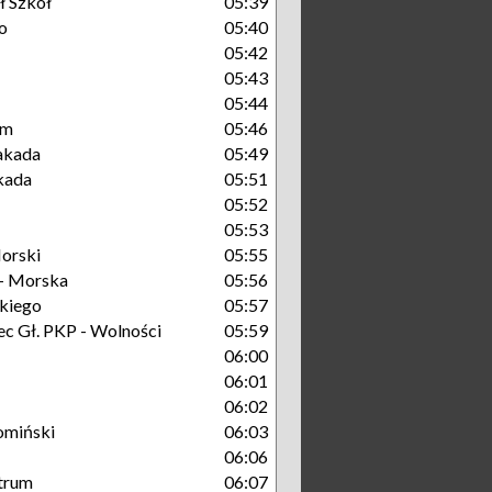
ł Szkół
05:39
o
05:40
05:42
05:43
05:44
um
05:46
takada
05:49
kada
05:51
05:52
05:53
orski
05:55
- Morska
05:56
kiego
05:57
c Gł. PKP - Wolności
05:59
06:00
06:01
06:02
omiński
06:03
06:06
trum
06:07