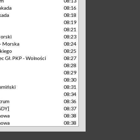
um
08:13
takada
08:16
kada
08:18
08:19
08:21
orski
08:23
- Morska
08:24
kiego
08:25
c Gł. PKP - Wolności
08:27
08:28
08:29
08:30
omiński
08:31
08:34
trum
08:36
GDY]
08:37
nowa
08:38
nowa
08:38