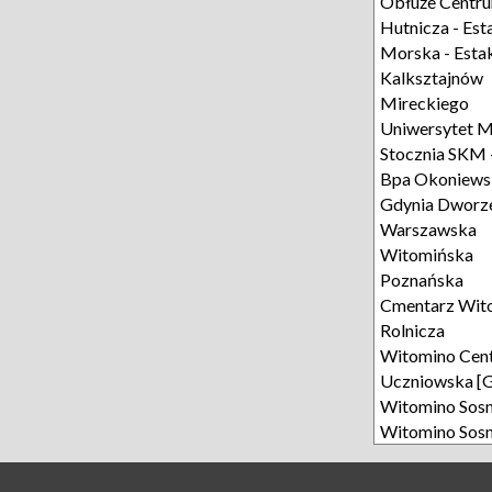
Obłuże Centr
Hutnicza - Es
Morska - Esta
Kalksztajnów
Mireckiego
Uniwersytet M
Stocznia SKM 
Bpa Okoniews
Gdynia Dworze
Warszawska
Witomińska
Poznańska
Cmentarz Wit
Rolnicza
Witomino Cen
Uczniowska [
Witomino Sos
Witomino Sos