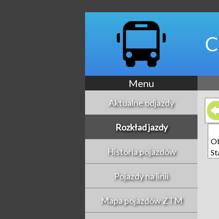
C
Menu
Aktualne odjazdy
Rozkład jazdy
Ob
Historia pojazdów
St
Pojazdy na linii
Mapa pojazdów ZTM