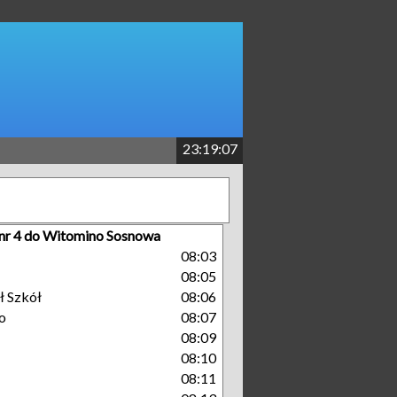
23:19:07
 nr 4 do Witomino Sosnowa
08:03
08:05
ł Szkół
08:06
o
08:07
08:09
08:10
08:11