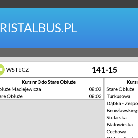
RISTALBUS.PL
141-15
WSTECZ
Kurs nr 3 do Stare Obłuże
Kurs
łuże Maciejewicza
08:02
Stare Obłuże
are Obłuże
08:03
Turkusowa
Dąbka - Zespó
Benisławskieg
Stolarska
Białowieska
Cechowa