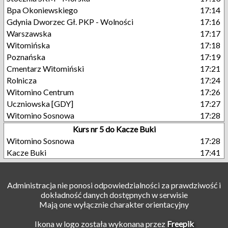
Bpa Okoniewskiego
17:14
Gdynia Dworzec Gł. PKP - Wolności
17:16
Warszawska
17:17
Witomińska
17:18
Poznańska
17:19
Cmentarz Witomiński
17:21
Rolnicza
17:24
Witomino Centrum
17:26
Uczniowska [GDY]
17:27
Witomino Sosnowa
17:28
Kurs nr 5 do Kacze Buki
Witomino Sosnowa
17:28
Kacze Buki
17:41
Administracja nie ponosi odpowiedzialności za prawdziwość i
dokładność danych dostępnych w serwisie
Mają one wyłącznie charakter orientacyjny
Ikona w logo została wykonana przez
Freepik