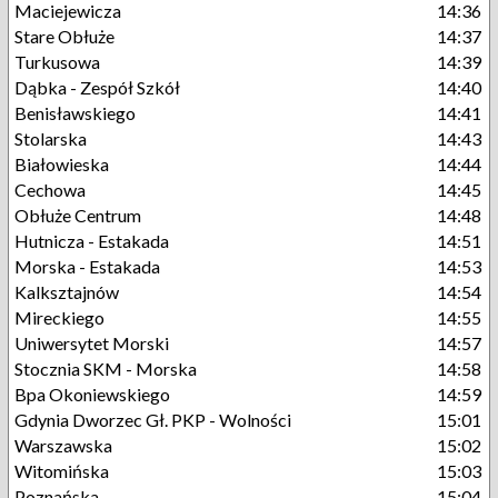
Maciejewicza
14:36
Stare Obłuże
14:37
Turkusowa
14:39
Dąbka - Zespół Szkół
14:40
Benisławskiego
14:41
Stolarska
14:43
Białowieska
14:44
Cechowa
14:45
Obłuże Centrum
14:48
Hutnicza - Estakada
14:51
Morska - Estakada
14:53
Kalksztajnów
14:54
Mireckiego
14:55
Uniwersytet Morski
14:57
Stocznia SKM - Morska
14:58
Bpa Okoniewskiego
14:59
Gdynia Dworzec Gł. PKP - Wolności
15:01
Warszawska
15:02
Witomińska
15:03
Poznańska
15:04