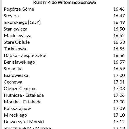
Kurs nr 4 do Witomino Sosnowa
Pogórze Górne
16:46
Steyera
16:47
Sikorskiego [GDY]
16:49
Staniewicza
16:50
Maciejewicza
16:52
Stare Obłuże
16:53
Turkusowa
16:55
Dąbka - Zespół Szkół
16:56
Benisławskiego
16:57
Stolarska
16:59
Białowieska
17:00
Cechowa
17:01
Obłuże Centrum
17:03
Hutnicza - Estakada
17:06
Morska - Estakada
17:08
Kalksztajnów
17:09
Mireckiego
17:10
Uniwersytet Morski
17:12
Stocznia SKM - Morska
17:13