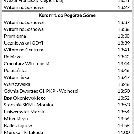
Węzeł Franciszki Cegielskiej
13:21
Witomino Sosnowa
13:27
Kurs nr 1 do Pogórze Górne
Witomino Sosnowa
13:37
Witomino Sosnowa
13:38
Promienna
13:38
Uczniowska [GDY]
13:39
Witomino Centrum
13:41
Rolnicza
13:42
Cmentarz Witomiński
13:44
Poznańska
13:46
Witomińska
13:47
Warszawska
13:48
Gdynia Dworzec Gł. PKP - Wolności
13:50
Bpa Okoniewskiego
13:52
Stocznia SKM - Morska
13:53
Uniwersytet Morski
13:54
Mireckiego
13:56
Kalksztajnów
13:58
Morska - Estakada
14:00