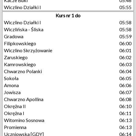
Kacze Buki
05:46
Wiczlino Działki I
05:55
Kurs nr 1 do
Wiczlino Działki I
05:58
Wiczlińska - Śliska
05:58
Gradowa
05:59
Filipkowskiego
06:00
Wiczlino Skrzyżowanie
06:01
Zaruskiego
06:02
Kamrowskiego
06:03
Chwarzno Polanki
06:04
Sokoła
06:05
Amona
06:06
Jowisza
06:07
Chwarzno Apollina
06:08
Okrężna II
06:10
Okrężna I
06:11
Witomino Sosnowa
06:13
Promienna
06:13
Uczniowska [GDY]
06:14