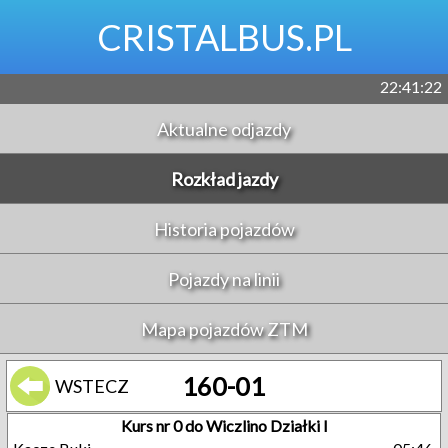
CRISTALBUS.PL
22:41:22
Aktualne odjazdy
Rozkład jazdy
Historia pojazdów
Pojazdy na linii
Mapa pojazdów ZTM
160-01
WSTECZ
Kurs nr 0 do Wiczlino Działki I