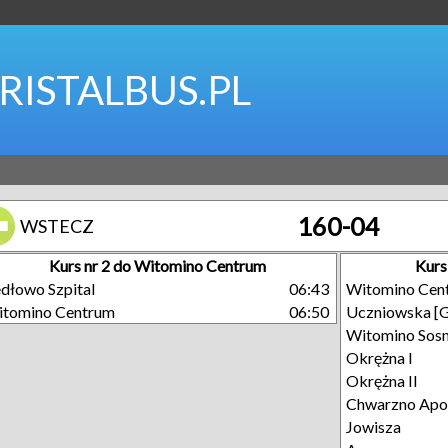
RISTALBUS.PL
160-04
WSTECZ
Kurs nr 2 do Witomino Centrum
Kurs
dłowo Szpital
06:43
Witomino Cen
tomino Centrum
06:50
Uczniowska [
Witomino Sos
Okrężna I
Okrężna II
Chwarzno Apol
Jowisza