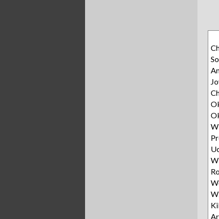
Ch
So
A
Jo
Ch
Ok
Ok
Wi
Pr
Uc
Wi
Ro
Wę
Wz
Ki
Ar