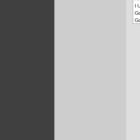
I 
Gd
Gd