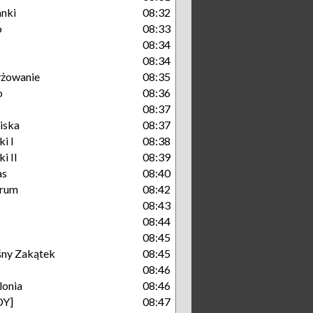
nki
08:32
o
08:33
08:34
08:34
yżowanie
08:35
o
08:36
08:37
liska
08:37
i I
08:38
i II
08:39
as
08:40
trum
08:42
08:43
08:44
08:45
śny Zakątek
08:45
08:46
lonia
08:46
DY]
08:47