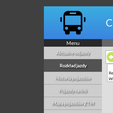
C
Menu
Aktualne odjazdy
Rozkład jazdy
Re
Historia pojazdów
Wi
Pojazdy na linii
Mapa pojazdów ZTM