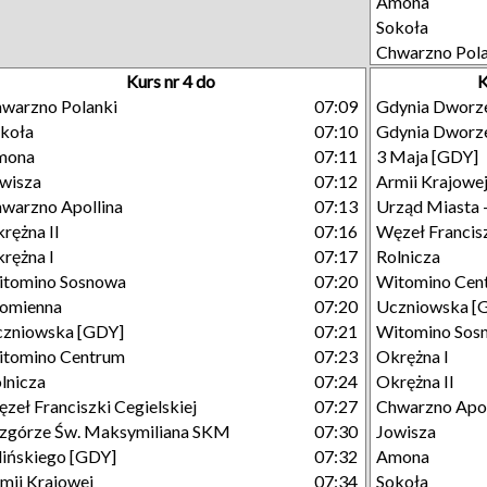
Amona
Sokoła
Chwarzno Pola
Kurs nr 4 do
K
warzno Polanki
07:09
Gdynia Dworze
koła
07:10
Gdynia Dworz
mona
07:11
3 Maja [GDY]
wisza
07:12
Armii Krajowe
warzno Apollina
07:13
Urząd Miasta 
rężna II
07:16
Węzeł Francisz
rężna I
07:17
Rolnicza
tomino Sosnowa
07:20
Witomino Cen
omienna
07:20
Uczniowska [
zniowska [GDY]
07:21
Witomino Sos
tomino Centrum
07:23
Okrężna I
lnicza
07:24
Okrężna II
zeł Franciszki Cegielskiej
07:27
Chwarzno Apol
górze Św. Maksymiliana SKM
07:30
Jowisza
lińskiego [GDY]
07:32
Amona
mii Krajowej
07:34
Sokoła