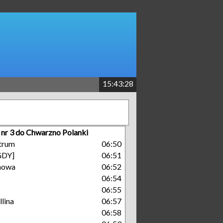
15:43:28
 nr 3 do Chwarzno Polanki
trum
06:50
GDY]
06:51
nowa
06:52
06:54
06:55
lina
06:57
06:58