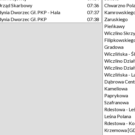
Urząd Skarbowy
07:36
Chwarzno Pola
ynia Dworzec Gł. PKP - Hala
07:37
Kamrowskieg
ynia Dworzec Gł. PKP
07:38
Zaruskiego
Pieńkawy
Wiczlino Skrz
Filipkowskieg
Gradowa
Wiczlińska - Ś
Wiczlino Działk
Wiczlino Działk
Wiczlińska - L
Dąbrowa Cen
Kameliowa
Paprykowa
Szafranowa
Rdestowa - Le
Leśna Polana
Rdestowa - Ko
Krzemowa [G