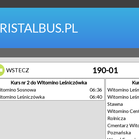
RISTALBUS.PL
190-01
WSTECZ
Kurs nr 2 do Witomino Leśniczówka
Kur
tomino Sosnowa
06:36
Witomino Leś
tomino Leśniczówka
06:40
Witomino Leś
Stawna
Witomino Cen
Rolnicza
Cmentarz Wit
Poznańska