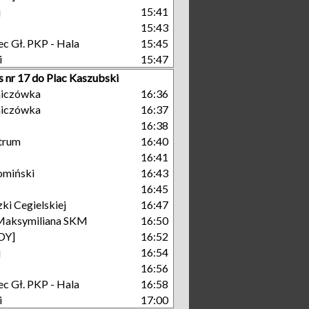
j
15:41
15:43
c Gł. PKP - Hala
15:45
i
15:47
s nr 17 do Plac Kaszubski
niczówka
16:36
niczówka
16:37
16:38
trum
16:40
16:41
omiński
16:43
16:45
ki Cegielskiej
16:47
Maksymiliana SKM
16:50
GDY]
16:52
j
16:54
16:56
c Gł. PKP - Hala
16:58
i
17:00