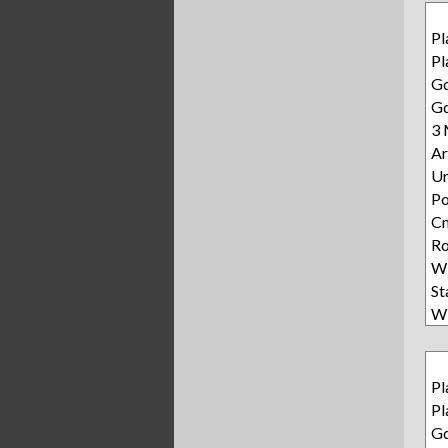
Pl
Pl
Gd
Gd
3 
Ar
Ur
P
Cm
Ro
Wi
S
Wi
Pl
Pl
Gd