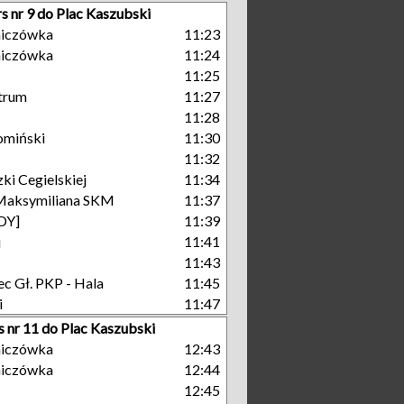
s nr 9 do Plac Kaszubski
niczówka
11:23
niczówka
11:24
11:25
trum
11:27
11:28
omiński
11:30
11:32
ki Cegielskiej
11:34
Maksymiliana SKM
11:37
GDY]
11:39
j
11:41
11:43
c Gł. PKP - Hala
11:45
i
11:47
s nr 11 do Plac Kaszubski
niczówka
12:43
niczówka
12:44
12:45