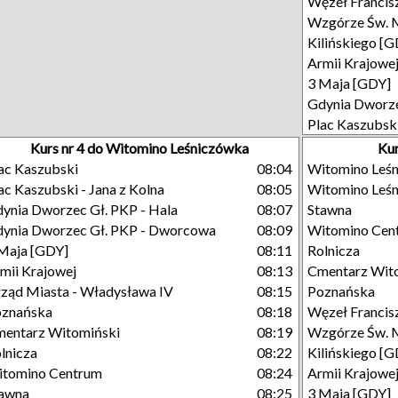
Węzeł Francisz
Wzgórze Św. 
Kilińskiego [
Armii Krajowe
3 Maja [GDY]
Gdynia Dworze
Plac Kaszubsk
Kurs nr 4 do Witomino Leśniczówka
Kur
ac Kaszubski
08:04
Witomino Leś
ac Kaszubski - Jana z Kolna
08:05
Witomino Leś
ynia Dworzec Gł. PKP - Hala
08:07
Stawna
ynia Dworzec Gł. PKP - Dworcowa
08:09
Witomino Cen
Maja [GDY]
08:11
Rolnicza
mii Krajowej
08:13
Cmentarz Wit
ząd Miasta - Władysława IV
08:15
Poznańska
oznańska
08:18
Węzeł Francisz
entarz Witomiński
08:19
Wzgórze Św. 
lnicza
08:22
Kilińskiego [
tomino Centrum
08:24
Armii Krajowe
tawna
08:25
3 Maja [GDY]