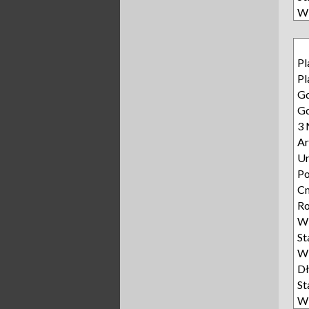
Wi
Pl
Pl
Gd
Gd
3 
Ar
Ur
P
Cm
Ro
Wi
S
Wi
D
S
Wi