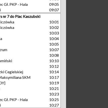
c Gł. PKP - Hala
09:05
i
09:07
s nr 7 do Plac Kaszubski
niczówka
10:01
niczówka
10:02
10:03
na
10:04
10:05
trum
10:07
10:08
omiński
10:10
10:12
ki Cegielskiej
10:14
Maksymiliana SKM
10:17
GDY]
10:19
j
10:21
10:23
c Gł. PKP - Hala
10:25
i
10:27