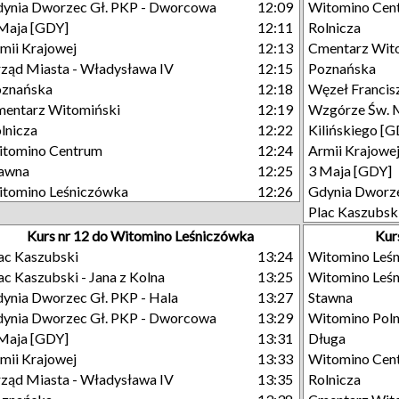
ynia Dworzec Gł. PKP - Dworcowa
12:09
Witomino Cen
Maja [GDY]
12:11
Rolnicza
mii Krajowej
12:13
Cmentarz Wit
ząd Miasta - Władysława IV
12:15
Poznańska
oznańska
12:18
Węzeł Francisz
entarz Witomiński
12:19
Wzgórze Św. 
lnicza
12:22
Kilińskiego [
tomino Centrum
12:24
Armii Krajowe
tawna
12:25
3 Maja [GDY]
tomino Leśniczówka
12:26
Gdynia Dworze
Plac Kaszubsk
Kurs nr 12 do Witomino Leśniczówka
Kur
ac Kaszubski
13:24
Witomino Leś
ac Kaszubski - Jana z Kolna
13:25
Witomino Leś
ynia Dworzec Gł. PKP - Hala
13:27
Stawna
ynia Dworzec Gł. PKP - Dworcowa
13:29
Witomino Pol
Maja [GDY]
13:31
Długa
mii Krajowej
13:33
Witomino Cen
ząd Miasta - Władysława IV
13:35
Rolnicza