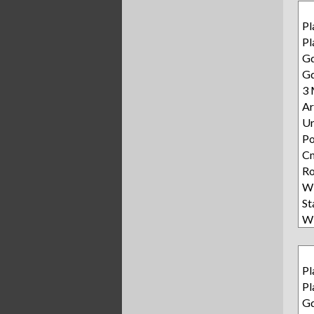
Pl
Pl
Gd
Gd
3 
Ar
Ur
P
Cm
Ro
Wi
S
Wi
Pl
Pl
Gd