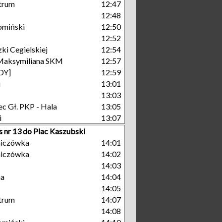
trum
12:47
12:48
omiński
12:50
12:52
ki Cegielskiej
12:54
Maksymiliana SKM
12:57
GDY]
12:59
j
13:01
13:03
c Gł. PKP - Hala
13:05
i
13:07
s nr 13 do Plac Kaszubski
niczówka
14:01
niczówka
14:02
14:03
na
14:04
14:05
trum
14:07
14:08