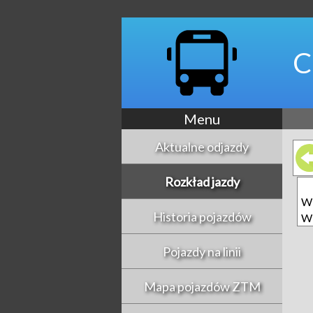
C
Menu
Aktualne odjazdy
Rozkład jazdy
Wi
Historia pojazdów
Wi
Pojazdy na linii
Mapa pojazdów ZTM