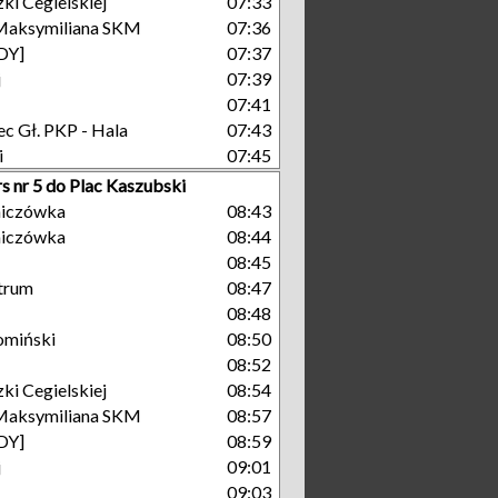
ki Cegielskiej
07:33
Maksymiliana SKM
07:36
GDY]
07:37
j
07:39
07:41
c Gł. PKP - Hala
07:43
i
07:45
s nr 5 do Plac Kaszubski
niczówka
08:43
niczówka
08:44
08:45
trum
08:47
08:48
omiński
08:50
08:52
ki Cegielskiej
08:54
Maksymiliana SKM
08:57
GDY]
08:59
j
09:01
09:03