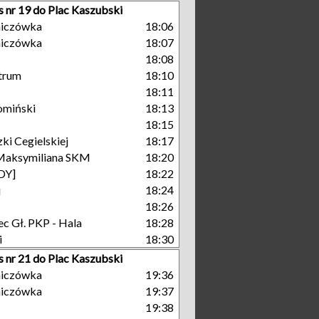
s nr 19 do Plac Kaszubski
niczówka
18:06
niczówka
18:07
18:08
trum
18:10
18:11
omiński
18:13
18:15
ki Cegielskiej
18:17
Maksymiliana SKM
18:20
GDY]
18:22
j
18:24
18:26
c Gł. PKP - Hala
18:28
i
18:30
s nr 21 do Plac Kaszubski
niczówka
19:36
niczówka
19:37
19:38