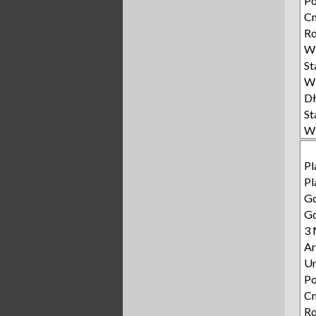
P
Cm
Ro
Wi
S
Wi
D
S
Wi
Pl
Pl
Gd
Gd
3 
Ar
Ur
P
Cm
Ro