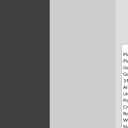
Pl
Pl
Gd
Gd
3 
Ar
Ur
P
Cm
Ro
Wi
S