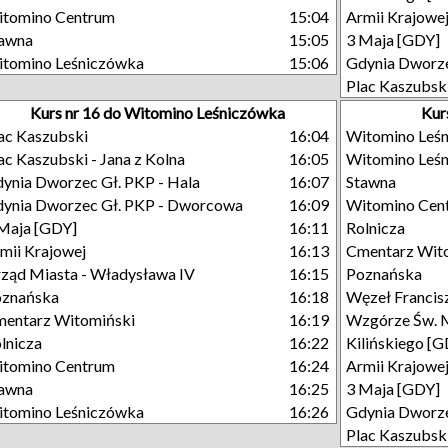
tomino Centrum
15:04
Armii Krajowe
tawna
15:05
3 Maja [GDY]
tomino Leśniczówka
15:06
Gdynia Dworze
Plac Kaszubsk
Kurs nr 16 do Witomino Leśniczówka
Kur
ac Kaszubski
16:04
Witomino Leś
ac Kaszubski - Jana z Kolna
16:05
Witomino Leś
ynia Dworzec Gł. PKP - Hala
16:07
Stawna
ynia Dworzec Gł. PKP - Dworcowa
16:09
Witomino Cen
Maja [GDY]
16:11
Rolnicza
mii Krajowej
16:13
Cmentarz Wit
ząd Miasta - Władysława IV
16:15
Poznańska
oznańska
16:18
Węzeł Francisz
entarz Witomiński
16:19
Wzgórze Św. 
lnicza
16:22
Kilińskiego [
tomino Centrum
16:24
Armii Krajowe
tawna
16:25
3 Maja [GDY]
tomino Leśniczówka
16:26
Gdynia Dworze
Plac Kaszubsk