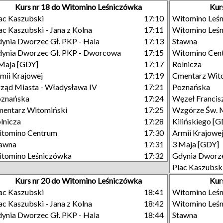
Kurs nr 18 do Witomino Leśniczówka
Kur
ac Kaszubski
17:10
Witomino Leś
ac Kaszubski - Jana z Kolna
17:11
Witomino Leś
ynia Dworzec Gł. PKP - Hala
17:13
Stawna
ynia Dworzec Gł. PKP - Dworcowa
17:15
Witomino Cen
Maja [GDY]
17:17
Rolnicza
mii Krajowej
17:19
Cmentarz Wit
ząd Miasta - Władysława IV
17:21
Poznańska
oznańska
17:24
Węzeł Francisz
entarz Witomiński
17:25
Wzgórze Św. 
lnicza
17:28
Kilińskiego [
tomino Centrum
17:30
Armii Krajowe
tawna
17:31
3 Maja [GDY]
tomino Leśniczówka
17:32
Gdynia Dworze
Plac Kaszubsk
Kurs nr 20 do Witomino Leśniczówka
Kur
ac Kaszubski
18:41
Witomino Leś
ac Kaszubski - Jana z Kolna
18:42
Witomino Leś
ynia Dworzec Gł. PKP - Hala
18:44
Stawna