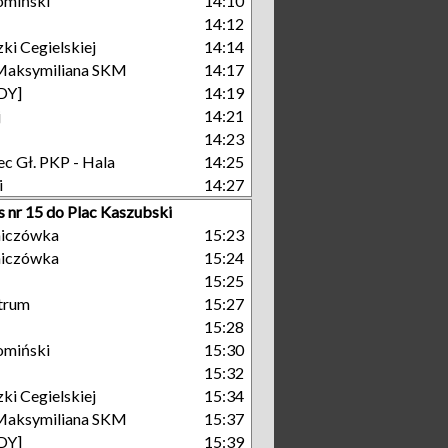
omiński
14:10
14:12
ki Cegielskiej
14:14
Maksymiliana SKM
14:17
GDY]
14:19
j
14:21
14:23
c Gł. PKP - Hala
14:25
i
14:27
s nr 15 do Plac Kaszubski
niczówka
15:23
niczówka
15:24
15:25
trum
15:27
15:28
omiński
15:30
15:32
ki Cegielskiej
15:34
Maksymiliana SKM
15:37
GDY]
15:39