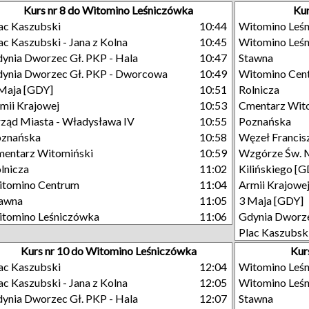
Kurs nr 8 do Witomino Leśniczówka
Kur
ac Kaszubski
10:44
Witomino Leś
ac Kaszubski - Jana z Kolna
10:45
Witomino Leś
ynia Dworzec Gł. PKP - Hala
10:47
Stawna
ynia Dworzec Gł. PKP - Dworcowa
10:49
Witomino Cen
Maja [GDY]
10:51
Rolnicza
mii Krajowej
10:53
Cmentarz Wit
ząd Miasta - Władysława IV
10:55
Poznańska
oznańska
10:58
Węzeł Francisz
entarz Witomiński
10:59
Wzgórze Św. 
lnicza
11:02
Kilińskiego [
tomino Centrum
11:04
Armii Krajowe
tawna
11:05
3 Maja [GDY]
tomino Leśniczówka
11:06
Gdynia Dworze
Plac Kaszubsk
Kurs nr 10 do Witomino Leśniczówka
Kur
ac Kaszubski
12:04
Witomino Leś
ac Kaszubski - Jana z Kolna
12:05
Witomino Leś
ynia Dworzec Gł. PKP - Hala
12:07
Stawna