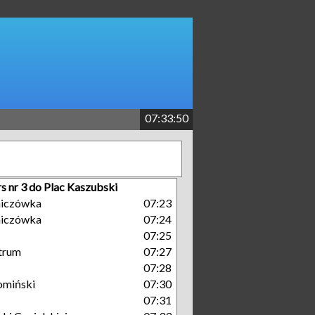
07:33:51
s nr 3 do Plac Kaszubski
niczówka
07:23
niczówka
07:24
07:25
trum
07:27
07:28
omiński
07:30
07:31