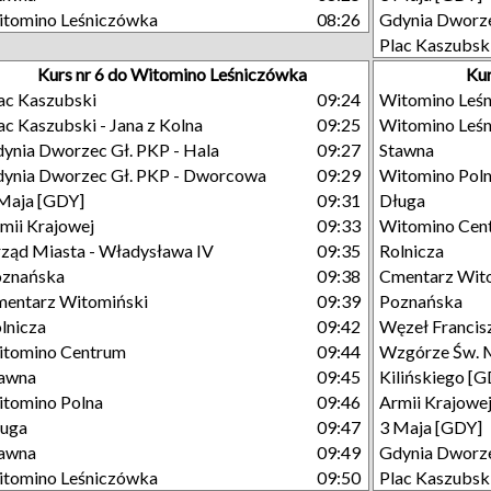
tomino Leśniczówka
08:26
Gdynia Dworze
Plac Kaszubsk
Kurs nr 6 do Witomino Leśniczówka
Kur
ac Kaszubski
09:24
Witomino Leś
ac Kaszubski - Jana z Kolna
09:25
Witomino Leś
ynia Dworzec Gł. PKP - Hala
09:27
Stawna
ynia Dworzec Gł. PKP - Dworcowa
09:29
Witomino Pol
Maja [GDY]
09:31
Długa
mii Krajowej
09:33
Witomino Cen
ząd Miasta - Władysława IV
09:35
Rolnicza
oznańska
09:38
Cmentarz Wit
entarz Witomiński
09:39
Poznańska
lnicza
09:42
Węzeł Francisz
tomino Centrum
09:44
Wzgórze Św. 
tawna
09:45
Kilińskiego [
tomino Polna
09:46
Armii Krajowe
ługa
09:47
3 Maja [GDY]
tawna
09:49
Gdynia Dworze
tomino Leśniczówka
09:50
Plac Kaszubsk