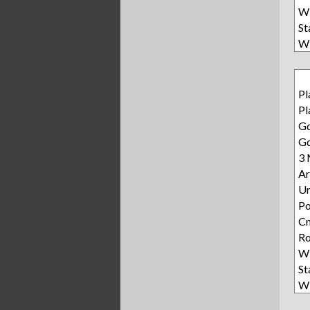
Wi
S
Wi
Pl
Pl
Gd
Gd
3 
Ar
Ur
P
Cm
Ro
Wi
S
Wi