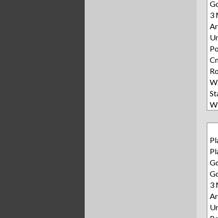
Gd
3 
Ar
Ur
P
Cm
Ro
Wi
S
Wi
Pl
Pl
Gd
Gd
3 
Ar
Ur