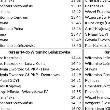
oznańska
13:38
Cmentarz Wit
entarz Witomiński
13:39
Poznańska
lnicza
13:42
Węzeł Francisz
tomino Centrum
13:44
Wzgórze Św. 
tawna
13:45
Kilińskiego [
tomino Polna
13:46
Armii Krajowe
ługa
13:47
3 Maja [GDY]
tawna
13:49
Gdynia Dworze
tomino Leśniczówka
13:50
Plac Kaszubsk
Kurs nr 14 do Witomino Leśniczówka
Kur
ac Kaszubski
14:44
Witomino Leś
ac Kaszubski - Jana z Kolna
14:45
Witomino Leś
ynia Dworzec Gł. PKP - Hala
14:47
Stawna
ynia Dworzec Gł. PKP - Dworcowa
14:49
Witomino Cen
Maja [GDY]
14:51
Rolnicza
mii Krajowej
14:53
Cmentarz Wit
ząd Miasta - Władysława IV
14:55
Poznańska
oznańska
14:58
Węzeł Francisz
entarz Witomiński
14:59
Wzgórze Św. 
lnicza
15:02
Kilińskiego [