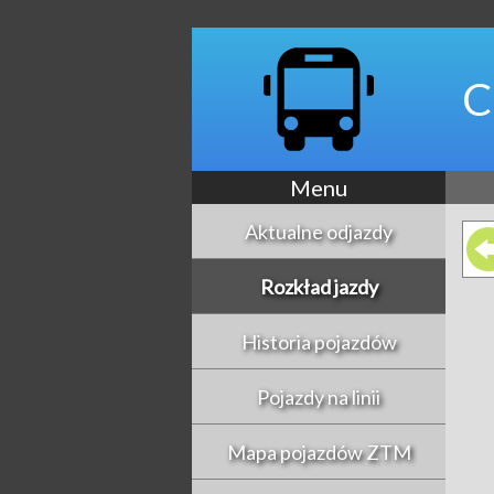
C
Menu
Aktualne odjazdy
Rozkład jazdy
Historia pojazdów
Pojazdy na linii
Mapa pojazdów ZTM