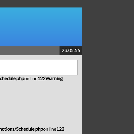
23:05:56
chedule.php
on line
122
Warning
nctions/Schedule.php
on line
122