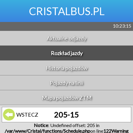
CRISTALBUS.PL
10:23:15
Aktualne odjazdy
Rozkład jazdy
Historia pojazdów
Pojazdy na linii
Mapa pojazdów ZTM
205-15
WSTECZ
Notice
: Undefined offset: 205 in
/var/www/Cristal/functions/Schedule.php
on line
122
Warning