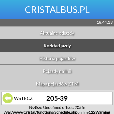
CRISTALBUS.PL
18:44:13
Aktualne odjazdy
Rozkład jazdy
Historia pojazdów
Pojazdy na linii
Mapa pojazdów ZTM
205-39
WSTECZ
Notice
: Undefined offset: 205 in
/var/www/Cristal/functions/Schedule.php
on line
122
Warning