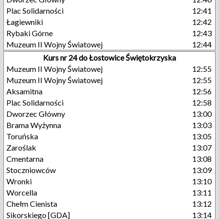
Plac Solidarności
12:41
Łagiewniki
12:42
Rybaki Górne
12:43
Muzeum II Wojny Światowej
12:44
Kurs nr 24 do Łostowice Świętokrzyska
Muzeum II Wojny Światowej
12:55
Muzeum II Wojny Światowej
12:55
Aksamitna
12:56
Plac Solidarności
12:58
Dworzec Główny
13:00
Brama Wyżynna
13:03
Toruńska
13:05
Zaroślak
13:07
Cmentarna
13:08
Stoczniowców
13:09
Wronki
13:10
Worcella
13:11
Chełm Cienista
13:12
Sikorskiego [GDA]
13:14