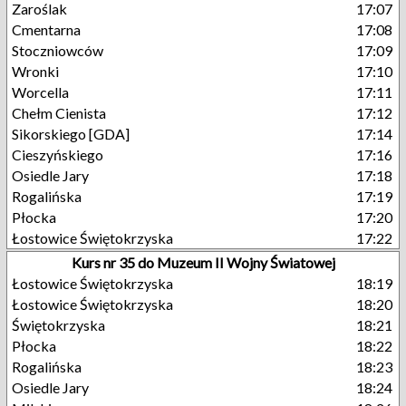
Zaroślak
17:07
Cmentarna
17:08
Stoczniowców
17:09
Wronki
17:10
Worcella
17:11
Chełm Cienista
17:12
Sikorskiego [GDA]
17:14
Cieszyńskiego
17:16
Osiedle Jary
17:18
Rogalińska
17:19
Płocka
17:20
Łostowice Świętokrzyska
17:22
Kurs nr 35 do Muzeum II Wojny Światowej
Łostowice Świętokrzyska
18:19
Łostowice Świętokrzyska
18:20
Świętokrzyska
18:21
Płocka
18:22
Rogalińska
18:23
Osiedle Jary
18:24