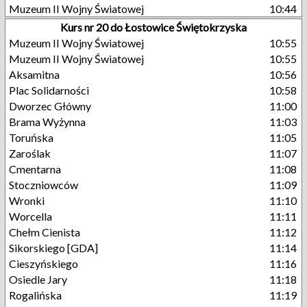
Muzeum II Wojny Światowej
10:44
Kurs nr 20 do Łostowice Świętokrzyska
Muzeum II Wojny Światowej
10:55
Muzeum II Wojny Światowej
10:55
Aksamitna
10:56
Plac Solidarności
10:58
Dworzec Główny
11:00
Brama Wyżynna
11:03
Toruńska
11:05
Zaroślak
11:07
Cmentarna
11:08
Stoczniowców
11:09
Wronki
11:10
Worcella
11:11
Chełm Cienista
11:12
Sikorskiego [GDA]
11:14
Cieszyńskiego
11:16
Osiedle Jary
11:18
Rogalińska
11:19