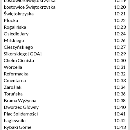
Łostowice Świętokrzyska
10:19
Łostowice Świętokrzyska
10:20
Świętokrzyska
10:21
Płocka
10:22
Rogalińska
10:23
Osiedle Jary
10:24
Milskiego
10:26
Cieszyńskiego
10:27
Sikorskiego [GDA]
10:29
Chełm Cienista
10:30
Worcella
10:31
Reformacka
10:32
Cmentarna
10:33
Zaroślak
10:34
Toruńska
10:36
Brama Wyżynna
10:38
Dworzec Główny
10:40
Plac Solidarności
10:41
Łagiewniki
10:42
Rybaki Górne
10:43