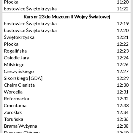
Płocka
11:20
Łostowice Świętokrzyska
11:22
Kurs nr 23 do Muzeum II Wojny Światowej
Łostowice Świętokrzyska
12:19
Łostowice Świętokrzyska
12:20
Świętokrzyska
12:21
Płocka
12:22
Rogalińska
12:23
Osiedle Jary
12:24
Milskiego
12:26
Cieszyńskiego
12:27
Sikorskiego [GDA]
12:29
Chełm Cienista
12:30
Worcella
12:31
Reformacka
12:32
Cmentarna
12:33
Zaroślak
12:34
Toruńska
12:36
Brama Wyżynna
12:38
Dworzec Główny
12:40