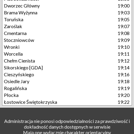
Dworzec Główny
19:00
Brama Wyżynna
19:03
Toruńska
19:05
Zaroślak
19:07
Cmentarna
19:08
Stoczniowców
19:09
Wronki
19:10
Worcella
19:11
Chełm Cienista
19:12
Sikorskiego [GDA]
19:14
Cieszyńskiego
19:16
Osiedle Jary
19:18
Rogalińska
19:19
Płocka
19:20
Łostowice Świętokrzyska
19:22
Administracja nie ponosi odpowiedzialności za prawdziwość i
dokładność danych dostępnych w serwisie
Mają one wyłącznie charakter orientacyjny