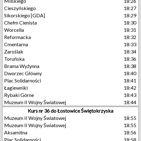
Milskiego
18:26
Cieszyńskiego
18:27
Sikorskiego [GDA]
18:29
Chełm Cienista
18:30
Worcella
18:31
Reformacka
18:32
Cmentarna
18:33
Zaroślak
18:34
Toruńska
18:36
Brama Wyżynna
18:38
Dworzec Główny
18:40
Plac Solidarności
18:41
Łagiewniki
18:42
Rybaki Górne
18:43
Muzeum II Wojny Światowej
18:44
Kurs nr 36 do Łostowice Świętokrzyska
Muzeum II Wojny Światowej
18:55
Muzeum II Wojny Światowej
18:55
Aksamitna
18:56
Plac Solidarności
18:58