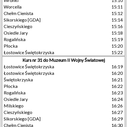
Wronki
15:10
Worcella
15:11
Chełm Cienista
15:12
Sikorskiego [GDA]
15:14
Cieszyńskiego
15:16
Osiedle Jary
15:18
Rogalińska
15:19
Płocka
15:20
Łostowice Świętokrzyska
15:22
Kurs nr 31 do Muzeum II Wojny Światowej
Łostowice Świętokrzyska
16:19
Łostowice Świętokrzyska
16:20
Świętokrzyska
16:21
Płocka
16:22
Rogalińska
16:23
Osiedle Jary
16:24
Milskiego
16:26
Cieszyńskiego
16:27
Sikorskiego [GDA]
16:29
Chełm Cienista
16:30