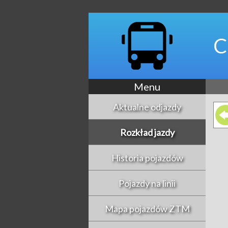
C
Menu
Aktualne odjazdy
Rozkład jazdy
Historia pojazdów
Pojazdy na linii
Mapa pojazdów ZTM